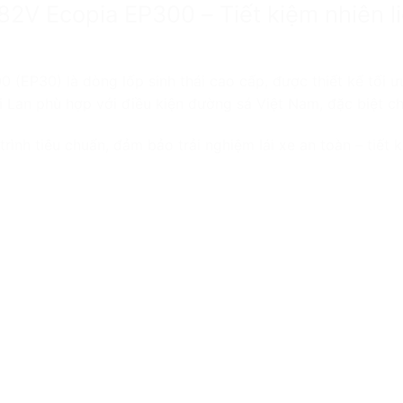
2V Ecopia EP300 – Tiết kiệm nhiên li
EP30) là dòng lốp sinh thái cao cấp, được thiết kế tối ưu
 Lan phù hợp với điều kiện đường sá Việt Nam, đặc biệt ch
rình tiêu chuẩn, đảm bảo trải nghiệm lái xe an toàn – tiết k