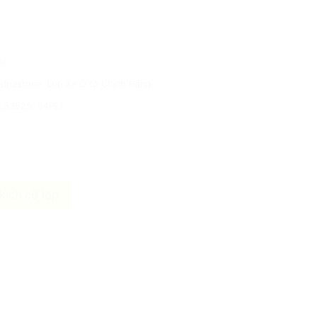
AI
idgestone
,
Lốp Xe Ô tô Chính Hãng
L33925
,
04PL1
kích cỡ lốp