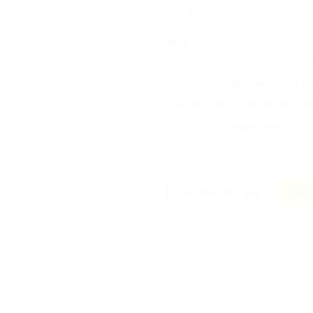
Còn 30 trong kho
add
SKU:
BS-EP300-1855515-82V-TH
Danh mục:
Bridgestone
,
Lốp xe Br
Thẻ:
01PL25122
,
01PL25225
,
03P
Thương hiệu:
Bridgestone
Tư vấn báo giá
Tìm 