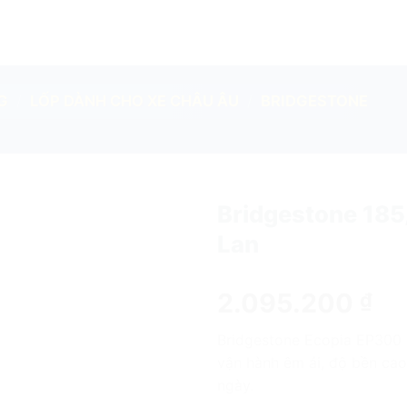
G
/
LỐP DÀNH CHO XE CHÂU ÂU
/
BRIDGESTONE
Bridgestone 185
Lan
add
2.095.200
₫
Bridgestone Ecopia EP300 1
vận hành êm ái, độ bền cao
ngày.