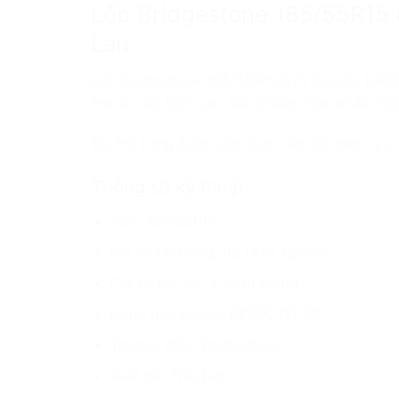
Lốp Bridgestone 185/55R15 8
Lan
Lốp Bridgestone 185/55R15 82V Ecopia EP300 (
êm ái – độ bền cao. Sản phẩm nhập khẩu Thái
Tại Phi Long Auto, lốp được lắp đặt theo quy t
Thông số kỹ thuật
Size: 185/55R15
Chỉ số tải trọng: 82 (475 kg/lốp)
Chỉ số tốc độ: V (240 km/h)
Dòng gai: Ecopia EP300 (EP30)
Thương hiệu: Bridgestone
Xuất xứ: Thái Lan