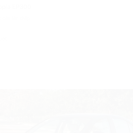
copia EP300
c cản lăn thấp
ướt