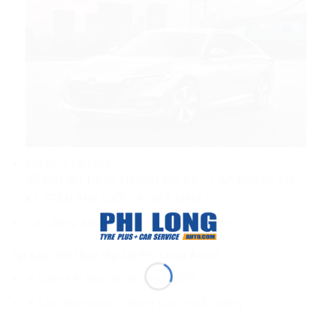
Kia K5 / Optima
Các dòng sedan sử dụng mâm 16 inch
Tại sao nên thay lốp tại Phi Long Auto?
✔ Cam kết lốp chính hãng 100%
✔ Lắp đặt nhanh – đúng tiêu chuẩn hãng