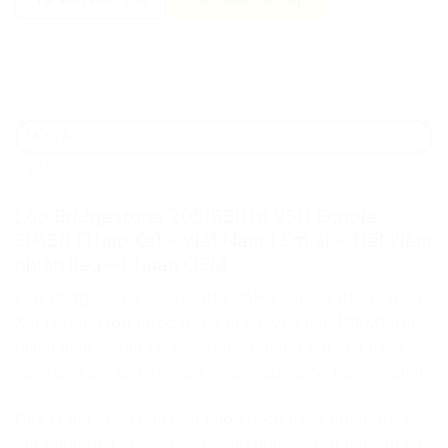
MÔ TẢ
ĐÁNH GIÁ (0)
Lốp Bridgestone 205/65R16 95H Ecopia
EP150 (Theo Xe) – Việt Nam | Êm ái – Tiết kiệm
nhiên liệu – Chuẩn OEM
Lốp Bridgestone 205/65R16 95H Ecopia EP150 (Theo
Xe) là dòng lốp được trang bị nguyên bản (OEM) trên
nhiều mẫu sedan tại Việt Nam, nổi bật với khả năng
vận hành êm ái, tiết kiệm nhiên liệu và độ bền ổn định.
Đây là lựa chọn phù hợp cho khách hàng muốn thay
lốp đúng tiêu chuẩn hãng – giữ nguyên trải nghiệm lái