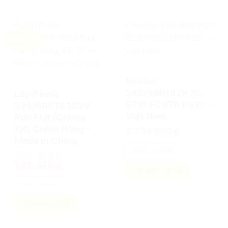
Giảm giá!
add
add
LỐP XE Ô TÔ CHÍNH HÃNG
Kumho
LỐP XE Ô TÔ CHÍNH HÃNG
245/40R18ZR XL
Lốp Pirelli
97W ECSTA PS31 –
235/60R18 103V
Việt Nam
Run Flat (Chống
Xịt) Chính Hãng –
2.795.000
₫
Made in China
Xem chi tiết
398.398
₫
Giá
Giá
398.345
₫
gốc
hiện
Tìm kích cỡ lốp
là:
tại
398.398 ₫.
là:
Xem chi tiết
398.345 ₫.
Tìm kích cỡ lốp