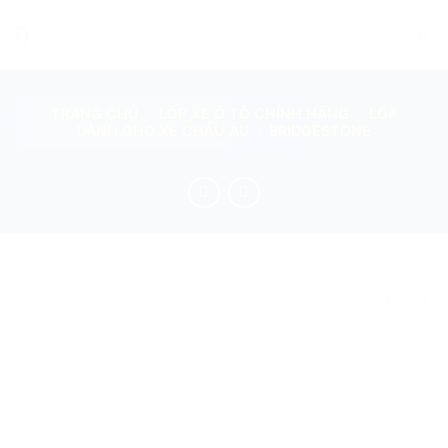
Skip
to
content
TRANG CHỦ
/
LỐP XE Ô TÔ CHÍNH HÃNG
/
LỐP
DÀNH CHO XE CHÂU ÂU
/
BRIDGESTONE
add