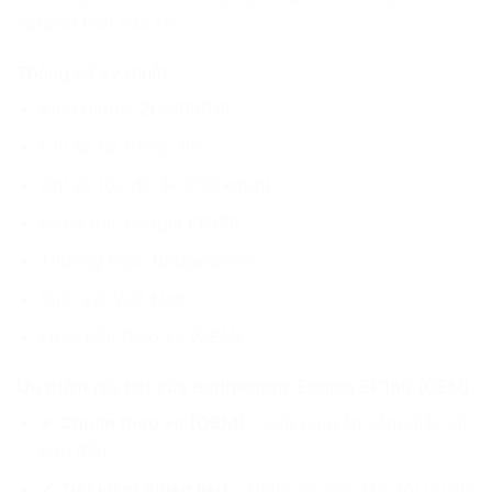
nguyên bản của xe.
Thông số kỹ thuật
Kích thước: 205/65R16
Chỉ số tải trọng: 95
Chỉ số tốc độ: H (210 km/h)
Dòng gai: Ecopia EP150
Thương hiệu: Bridgestone
Xuất xứ: Việt Nam
Loại: Lốp theo xe (OEM)
Ưu điểm nổi bật của Bridgestone Ecopia EP150 (OEM)
✔
Chuẩn theo xe (OEM)
– Giữ nguyên cảm giác lái
ban đầu
✔
Tiết kiệm nhiên liệu
– Giảm lực cản lăn, tối ưu chi