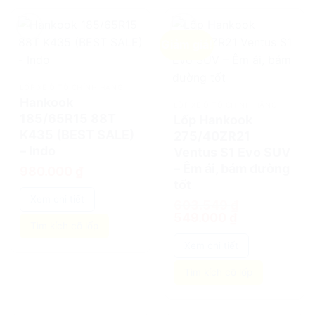
Giảm giá!
add
add
LỐP XE Ô TÔ CHÍNH HÃNG
Hankook
LỐP XE Ô TÔ CHÍNH HÃNG
185/65R15 88T
Lốp Hankook
K435 (BEST SALE)
275/40ZR21
– Indo
Ventus S1 Evo SUV
– Êm ái, bám đường
980.000
₫
tốt
Xem chi tiết
603.549
₫
Giá
Giá
549.000
₫
gốc
hiện
Tìm kích cỡ lốp
là:
tại
603.549 ₫.
là:
Xem chi tiết
549.000 ₫.
Tìm kích cỡ lốp