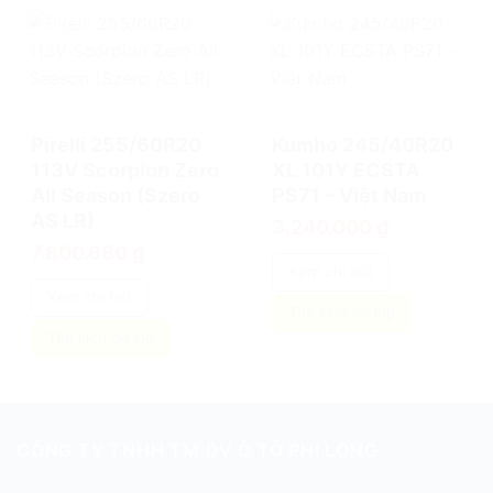
add
add
LỐP XE Ô TÔ CHÍNH HÃNG
LỐP XE Ô TÔ CHÍNH HÃNG
Pirelli 255/60R20
Kumho 245/40R20
113V Scorpion Zero
XL 101Y ECSTA
All Season (Szero
PS71 – Việt Nam
AS LR)
3.240.000
₫
7.800.680
₫
Xem chi tiết
Xem chi tiết
Tìm kích cỡ lốp
Tìm kích cỡ lốp
CÔNG TY TNHH TM DV Ô TÔ PHI LONG