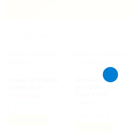
Website: philongauto.com
SẢN PHẨM TƯƠNG TỰ
add
add
LỐP XE Ô TÔ CHÍNH HÃNG
LỐP XE Ô TÔ CHÍNH HÃNG
Kumho 265/60R18
Michelin
KUMHO KL21
235/50R21 Pilot
Sport 4 SUV
3.785.000
₫
7.480.675
₫
Xem chi tiết
Xem chi tiết
Tìm kích cỡ lốp
Tìm kích cỡ lốp