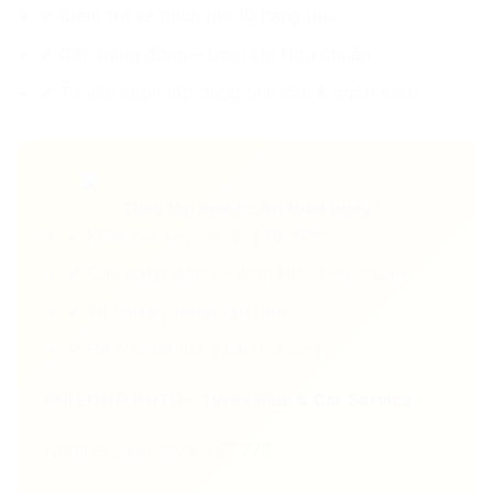
✔ Kiểm tra xe miễn phí 10 hạng mục
✔ Cân bằng động – bơm khí Nitơ chuẩn
✔ Tư vấn chọn lốp đúng nhu cầu & ngân sách
Thay lốp ngay – An toàn ngay
✔ Kiểm tra xe miễn phí 10 điểm
✔ Cân bằng động – Bơm Nitơ tiêu chuẩn
✔ Tư vấn kỹ thuật tận tâm
✔ Hỗ trợ đặt lịch nhanh chóng
PHI LONG AUTO – Tyres Plus & Car Service
Hotline/Zalo: 0975 767 778