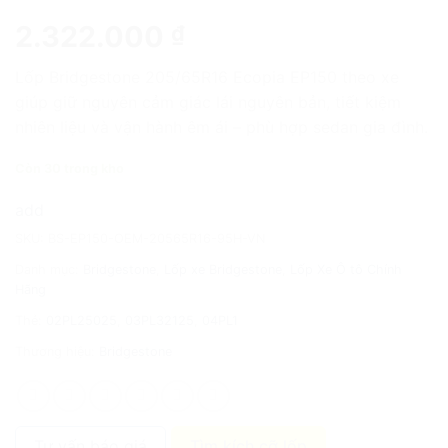
2.322.000
₫
Lốp Bridgestone 205/65R16 Ecopia EP150 theo xe
giúp giữ nguyên cảm giác lái nguyên bản, tiết kiệm
nhiên liệu và vận hành êm ái – phù hợp sedan gia đình.
Còn 30 trong kho
add
SKU:
BS-EP150-OEM-20565R16-95H-VN
Danh mục:
Bridgestone
,
Lốp xe Bridgestone
,
Lốp Xe Ô tô Chính
Hãng
Thẻ:
02PL25025
,
03PL32125
,
04PL1
Thương hiệu:
Bridgestone
Tư vấn báo giá
Tìm kích cỡ lốp