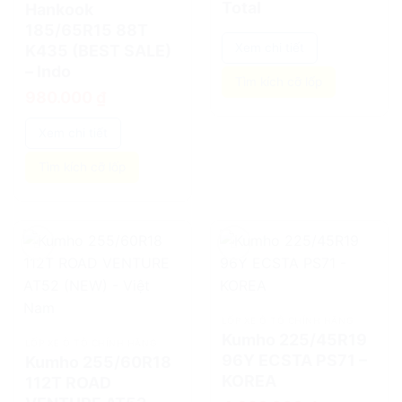
Total
Hankook
185/65R15 88T
Xem chi tiết
K435 (BEST SALE)
– Indo
Tìm kích cỡ lốp
980.000
₫
Xem chi tiết
Tìm kích cỡ lốp
add
add
LỐP XE Ô TÔ CHÍNH HÃNG
Kumho 225/45R19
LỐP XE Ô TÔ CHÍNH HÃNG
96Y ECSTA PS71 –
Kumho 255/60R18
KOREA
112T ROAD