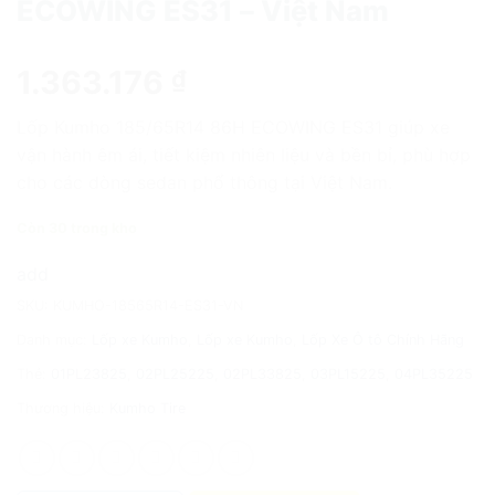
ECOWING ES31 – Việt Nam
1.363.176
₫
Lốp Kumho 185/65R14 86H ECOWING ES31 giúp xe
vận hành êm ái, tiết kiệm nhiên liệu và bền bỉ, phù hợp
cho các dòng sedan phổ thông tại Việt Nam.
Còn 30 trong kho
add
SKU:
KUMHO-18565R14-ES31-VN
Danh mục:
Lốp xe Kumho
,
Lốp xe Kumho
,
Lốp Xe Ô tô Chính Hãng
Thẻ:
01PL23825
,
02PL25225
,
02PL33825
,
03PL15225
,
04PL35225
Thương hiệu:
Kumho Tire