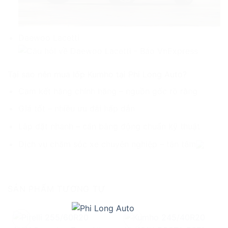
Daewoo Lacetti
Tại sao nên mua lốp Kumho tại Phi Long Auto?
Cam kết hàng chính hãng – nguồn gốc rõ ràng
Giá tốt – nhiều ưu đãi hấp dẫn
Lắp đặt nhanh – cân bằng động chuẩn kỹ thuật
Dịch vụ chăm sóc xe chuyên nghiệp – tận tâm
SẢN PHẨM TƯƠNG TỰ