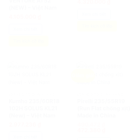
VENTURE AT52
4.320.000
₫
(NEW) – Việt Nam
Xem chi tiết
4.105.000
₫
Tìm kích cỡ lốp
Xem chi tiết
Tìm kích cỡ lốp
Giảm giá!
add
add
LỐP XE Ô TÔ CHÍNH HÃNG
LỐP XE Ô TÔ CHÍNH HÃNG
Kumho 235/60R18
Pirelli 235/55R19
102H SOLUS KL21
(Run Flat chống xịt)
(New) – Việt Nam
Made in China
2.977.236
₫
490.472
₫
Giá
Giá
472.380
₫
gốc
hiện
Xem chi tiết
là:
tại