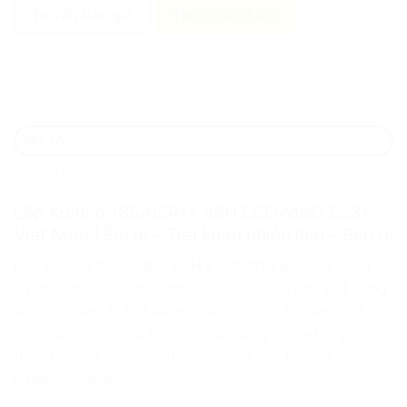
Tư vấn báo giá
Tìm kích cỡ lốp
MÔ TẢ
ĐÁNH GIÁ (0)
Lốp Kumho 185/65R14 86H ECOWING ES31 –
Việt Nam | Êm ái – Tiết kiệm nhiên liệu – Bền bỉ
Lốp Kumho 185/65R14 86H ECOWING ES31 là dòng
lốp du lịch cao cấp, được thiết kế tối ưu cho khả năng
vận hành êm ái, tiết kiệm nhiên liệu và độ bền vượt
trội. Sản phẩm phù hợp với các dòng xe sedan phổ
thông, mang lại sự an toàn và hiệu quả kinh tế cho
người sử dụng.