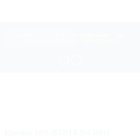
Skip
to
content
TRANG CHỦ
/
LỐP XE Ô TÔ CHÍNH HÃNG
/
LỐP
DÀNH CHO XE CHÂU ÂU
/
LỐP XE KUMHO
add
Kumho 185/65R14 04 86H