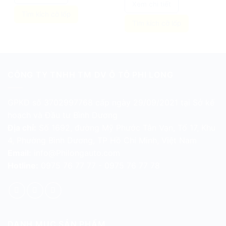
490.472 ₫.
là:
Xem chi tiết
472.380 ₫.
Tìm kích cỡ lốp
Tìm kích cỡ lốp
CÔNG TY TNHH TM DV Ô TÔ PHI LONG
GPKD số 3702997768 cấp ngày 29/09/2021 tại Sở kế
hoạch và Đầu tư Bình Dương
Địa chỉ:
Số 1692, đường Mỹ Phước Tân Vạn, Tổ 17, Khu
4, Phường Bình Dương, TP Hồ Chí Minh, Việt Nam
Email:
info@Philongauto.com
Hotline:
0975 76 77 77 - 0975 76 77 78
DANH MỤC SẢN PHẨM