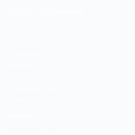
PHI LONG – ONE STOP SERVICE
Về chúng tôi
Đặt lịch hẹn
Đối Tác Hệ Sinh Thái
Khuyến mại
Tin tức và sự kiện
Lời khuyên về xe và lốp
Hỏi Đáp về Lốp & Ô Tô
CHÍNH SÁCH
Chính sách vận chuyển