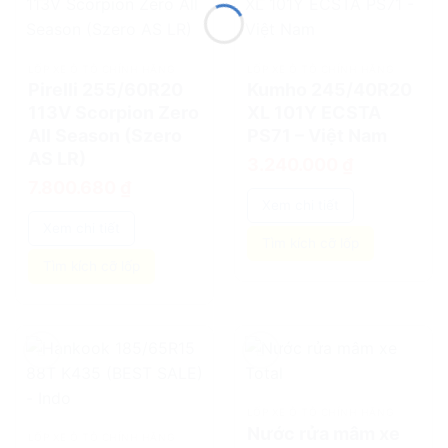
add
add
LỐP XE Ô TÔ CHÍNH HÃNG
LỐP XE Ô TÔ CHÍNH HÃNG
Pirelli 255/60R20
Kumho 245/40R20
113V Scorpion Zero
XL 101Y ECSTA
All Season (Szero
PS71 – Việt Nam
AS LR)
3.240.000
₫
7.800.680
₫
Xem chi tiết
Xem chi tiết
Tìm kích cỡ lốp
Tìm kích cỡ lốp
add
add
LỐP XE Ô TÔ CHÍNH HÃNG
Nước rửa mâm xe
LỐP XE Ô TÔ CHÍNH HÃNG