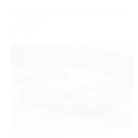
Độ bền cao:
Lốp mòn đều, kéo dài tuổi thọ và giảm
chi phí thay thế.
Dòng xe phù hợp
Toyota Corolla (đời cũ)
Honda Civic (đời cũ)