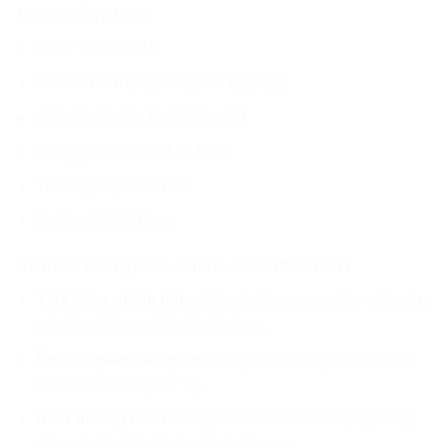
Thông số kỹ thuật
Size: 185/65R14
Chỉ số tải trọng: 86 (530 kg/lốp)
Chỉ số tốc độ: H (210 km/h)
Dòng gai: ECOWING ES31
Thương hiệu: Kumho
Xuất xứ: Việt Nam
Ưu điểm nổi bật của Kumho ECOWING ES31
Tiết kiệm nhiên liệu:
Hợp chất cao su giúp giảm lực
cản lăn, tối ưu chi phí sử dụng.
Êm ái – giảm tiếng ồn:
Mang lại trải nghiệm lái xe
thoải mái trong đô thị.
Bám đường tốt:
Rãnh gai thiết kế tối ưu giúp tăng
độ an toàn khi di chuyển trời mưa.