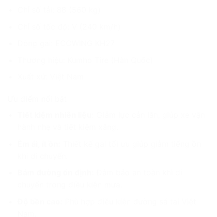
Chỉ số tải: 88 (560 kg)
Chỉ số tốc độ: V (240 km/h)
Dòng gai: ECOWING KH27
Thương hiệu: Kumho Tire (Hàn Quốc)
Xuất xứ: Việt Nam
Ưu điểm nổi bật
Tiết kiệm nhiên liệu:
Giảm lực cản lăn, giúp xe vận
hành nhẹ và tiết kiệm xăng.
Êm ái, ít ồn:
Thiết kế gai tối ưu giúp giảm tiếng ồn
khi di chuyển.
Bám đường ổn định:
Đảm bảo an toàn khi di
chuyển trong điều kiện mưa.
Độ bền cao:
Phù hợp điều kiện đường sá tại Việt
Nam.