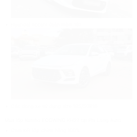
Hyundai Accent (bản mâm 16)
Các dòng xe sử dụng size 195/50R16
Mua lốp Kumho ECOWING KH27 tại Phi Long Auto
Cam kết lốp chính hãng 100%