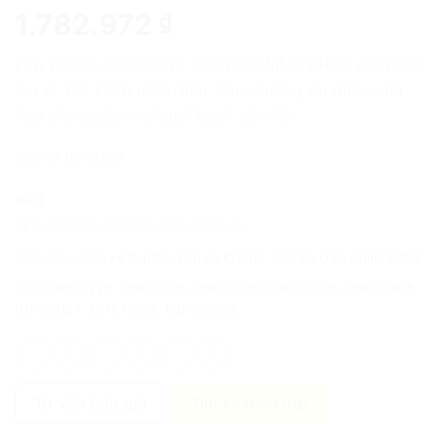
1.782.972
₫
Lốp Kumho 195/50R16 88V ECOWING KH27 vận hành
êm ái, tiết kiệm nhiên liệu, bám đường ổn định, phù
hợp cho sedan và hatchback cỡ nhỏ.
Còn 30 trong kho
add
SKU:
KUMHO-1955016-88V-KH27-VN
Danh mục:
Lốp xe Kumho
,
Lốp xe Kumho
,
Lốp Xe Ô tô Chính Hãng
Thẻ:
01PL13225
,
01PL13325
,
01PL23125
,
01PL23225
,
01PL23825
,
01PL33124
,
02PL13825
,
02PL33825
Tư vấn báo giá
Tìm kích cỡ lốp