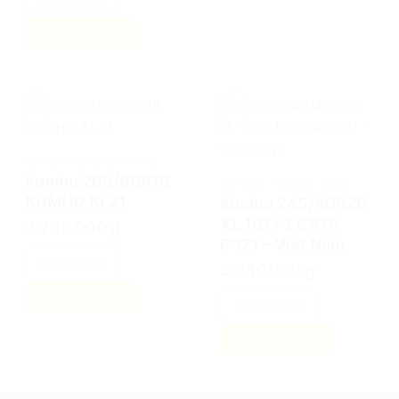
548.458 ₫.
Tìm kích cỡ lốp
add
add
LỐP XE Ô TÔ CHÍNH HÃNG
Kumho 265/60R18
LỐP XE Ô TÔ CHÍNH HÃNG
KUMHO KL21
Kumho 245/40R20
XL 101Y ECSTA
3.785.000
₫
PS71 – Việt Nam
Xem chi tiết
3.240.000
₫
Tìm kích cỡ lốp
Xem chi tiết
Tìm kích cỡ lốp