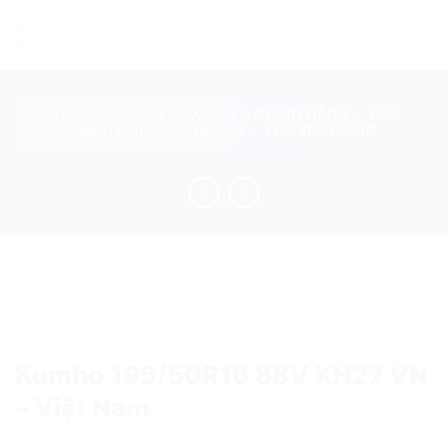
Skip
to
content
TRANG CHỦ
/
LỐP XE Ô TÔ CHÍNH HÃNG
/
LỐP
DÀNH CHO XE CHÂU ÂU
/
LỐP XE KUMHO
add
Kumho 195/50R16 88V KH27 VN
– Việt Nam