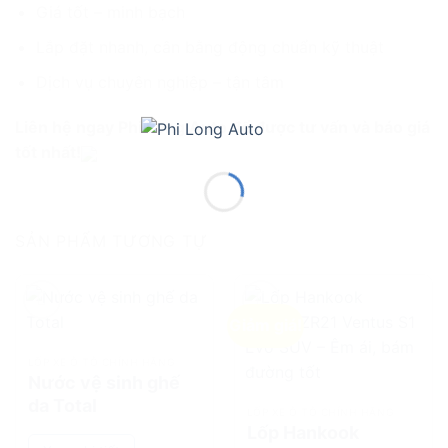
Giá tốt – minh bạch
Lắp đặt nhanh, cân bằng động chuẩn kỹ thuật
Dịch vụ chuyên nghiệp – tận tâm
Liên hệ ngay Phi Long Auto để được tư vấn và báo giá
tốt nhất!
SẢN PHẨM TƯƠNG TỰ
Giảm giá!
add
add
LỐP XE Ô TÔ CHÍNH HÃNG
Nước vệ sinh ghế
da Total
LỐP XE Ô TÔ CHÍNH HÃNG
Lốp Hankook