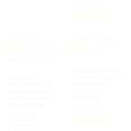
Xem chi tiết
Tìm kích cỡ lốp
Giảm giá!
Giảm giá!
add
add
LỐP XE Ô TÔ CHÍNH HÃNG
Pirelli 235/55R19
LỐP XE Ô TÔ CHÍNH HÃNG
(Run Flat chống xịt)
Lốp Pirelli
Made in China
285/45R19 111W
Run Flat (Chống
490.472
₫
Giá
Giá
472.380
₫
Xịt) Chính Hãng –
gốc
hiện
Made in China
là:
tại
490.472 ₫.
là:
Xem chi tiết
472.380 ₫.
590.548
₫
Giá
Giá
548.458
₫
Tìm kích cỡ lốp
gốc
hiện
là:
tại
590.548 ₫.
là:
Xem chi tiết