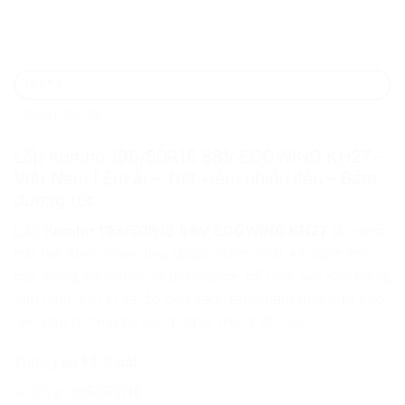
MÔ TẢ
ĐÁNH GIÁ (0)
Lốp Kumho 195/50R16 88V ECOWING KH27 –
Việt Nam | Êm ái – Tiết kiệm nhiên liệu – Bám
đường tốt
Lốp
Kumho 195/50R16 88V ECOWING KH27
là dòng
lốp tiết kiệm nhiên liệu (Eco) được thiết kế dành cho
các dòng xe sedan và hatchback cỡ nhỏ. Với khả năng
vận hành êm ái và độ bền cao, sản phẩm phù hợp cho
nhu cầu di chuyển hàng ngày trong đô thị.
Thông số kỹ thuật
Size: 195/50R16