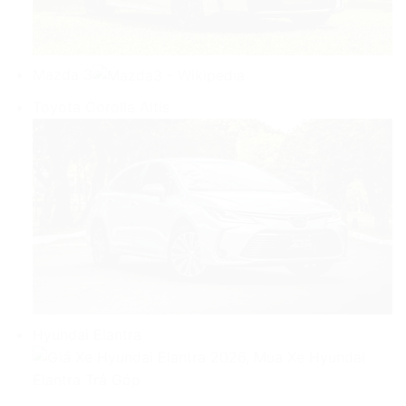
Mazda 3
Toyota Corolla Altis
Hyundai Elantra