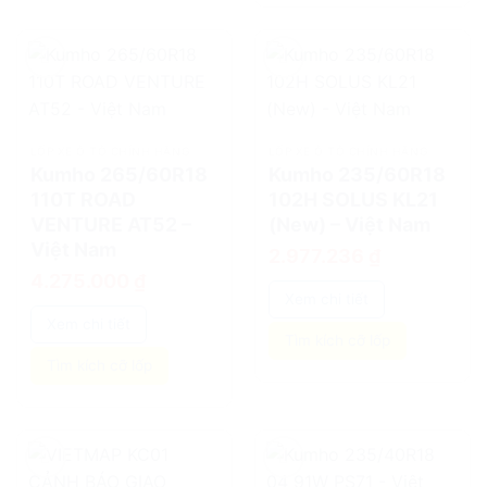
add
add
LỐP XE Ô TÔ CHÍNH HÃNG
LỐP XE Ô TÔ CHÍNH HÃNG
Kumho 265/60R18
Kumho 235/60R18
110T ROAD
102H SOLUS KL21
VENTURE AT52 –
(New) – Việt Nam
Việt Nam
2.977.236
₫
4.275.000
₫
Xem chi tiết
Xem chi tiết
Tìm kích cỡ lốp
Tìm kích cỡ lốp