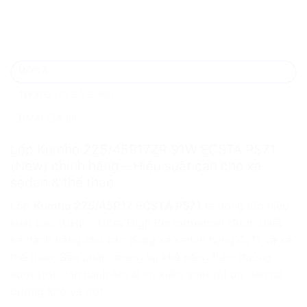
MÔ TẢ
THÔNG TIN BỔ SUNG
ĐÁNH GIÁ (0)
Lốp Kumho 225/45R17ZR 91W ECSTA PS71
(New) chính hãng – Hiệu suất cao cho xe
sedan & thể thao
Lốp
Kumho 225/45R17 ECSTA PS71
là dòng lốp hiệu
suất cao (UHP – Ultra High Performance) được thiết
kế dành riêng cho các dòng xe sedan hạng C, D và xe
thể thao. Sản phẩm mang lại khả năng bám đường
vượt trội, vận hành êm ái và kiểm soát tối ưu trên cả
đường khô và ướt.