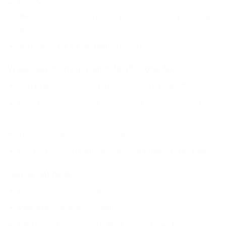
Kia Cerato
Một số dòng xe độ mâm 17 inch
Vì sao nên chọn lốp Kumho tại Phi Long Auto?
Sản phẩm chính hãng, giá tốt, có VAT đầy đủ
Lắp đặt nhanh chóng – cân bằng động – kiểm tra
toàn diện
Tư vấn đúng nhu cầu – đúng dòng xe
Dịch vụ chuyên nghiệp theo tiêu chuẩn Tyres Plus
Liên hệ đặt hàng
Hotline/Zalo: 0975 767 778
Website: www.philongauto.com
Hệ thống Dịch vụ Ô tô Phi Long – Tyres Plus