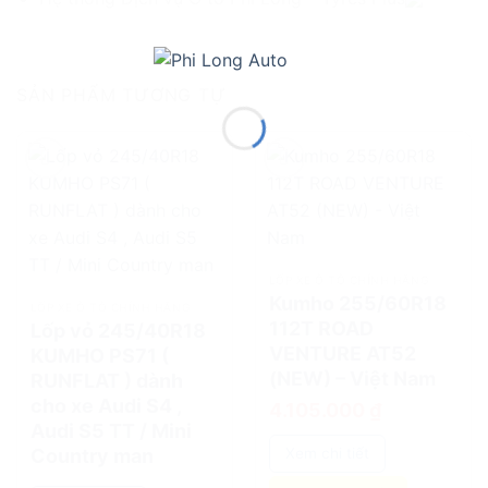
SẢN PHẨM TƯƠNG TỰ
add
add
LỐP XE Ô TÔ CHÍNH HÃNG
Kumho 255/60R18
LỐP XE Ô TÔ CHÍNH HÃNG
112T ROAD
Lốp vỏ 245/40R18
VENTURE AT52
KUMHO PS71 (
(NEW) – Việt Nam
RUNFLAT ) dành
cho xe Audi S4 ,
4.105.000
₫
Audi S5 TT / Mini
Country man
Xem chi tiết