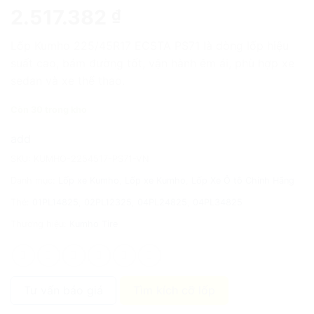
2.517.382
₫
Lốp Kumho 225/45R17 ECSTA PS71 là dòng lốp hiệu
suất cao, bám đường tốt, vận hành êm ái, phù hợp xe
sedan và xe thể thao.
Còn 30 trong kho
add
SKU:
KUMHO-2254517-PS71-VN
Danh mục:
Lốp xe Kumho
,
Lốp xe Kumho
,
Lốp Xe Ô tô Chính Hãng
Thẻ:
01PL14825
,
02PL12325
,
04PL24825
,
04PL34825
Thương hiệu:
Kumho Tire
Tư vấn báo giá
Tìm kích cỡ lốp