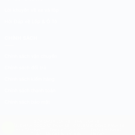
Lời khuyên về xe và lốp
Hỏi Đáp về Lốp & Ô Tô
CHÍNH SÁCH
Chính sách vận chuyển
Chính sách đổi trả
Chính sách kiểm hàng
Chính sách thanh toán
Chính sách bảo mật
SỬA CHỮA LỐP XE
THAY LỐP XE
CÂN CHỈNH GÓC ĐẶT BÁNH XE
CÂN BẰNG ĐỘNG BÁNH XE
THAY DẦU NHỚT
THAY ẮC QUY Ô TÔ
THAY PHANH XE
THAY CẦN GẠT NƯỚC KÍNH CHẮN GIÓ