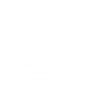
Thông số kỹ thuật
Size: 225/45R17
Chỉ số tải: 91
Chỉ số tốc độ: W (270 km/h)
Dòng gai: ECSTA PS71 (New)
Thương hiệu: Kumho
Xuất xứ: Việt Nam
Ưu điểm nổi bật của Kumho ECSTA PS71
Thiết kế gai bất đối xứng giúp tăng độ bám đường
và ổn định khi vào cua tốc độ cao
Khả năng thoát nước nhanh, hạn chế trượt nước khi
đi mưa
Hợp chất cao su cải tiến giúp tăng độ bền và giảm