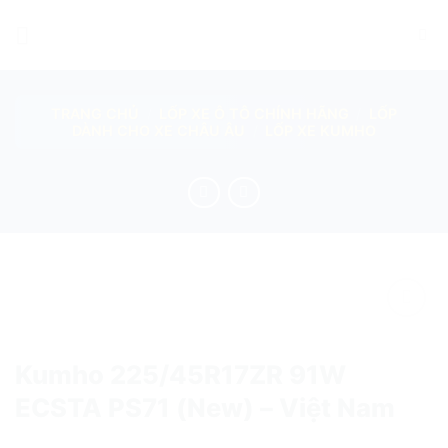
Skip
to
content
TRANG CHỦ
/
LỐP XE Ô TÔ CHÍNH HÃNG
/
LỐP
DÀNH CHO XE CHÂU ÂU
/
LỐP XE KUMHO
add
Kumho 225/45R17ZR 91W
ECSTA PS71 (New) – Việt Nam