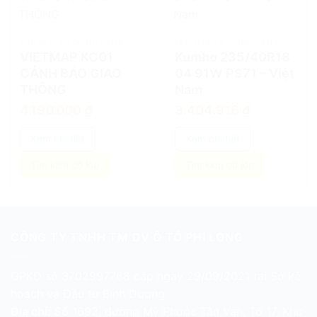
add
add
LỐP XE Ô TÔ CHÍNH HÃNG
LỐP XE Ô TÔ CHÍNH HÃNG
VIETMAP KC01
Kumho 235/40R18
CẢNH BÁO GIAO
04 91W PS71 – Việt
THÔNG
Nam
4.190.000
₫
3.404.916
₫
Xem chi tiết
Xem chi tiết
Tìm kích cỡ lốp
Tìm kích cỡ lốp
CÔNG TY TNHH TM DV Ô TÔ PHI LONG
GPKD số 3702997768 cấp ngày 29/09/2021 tại Sở kế
hoạch và Đầu tư Bình Dương
Địa chỉ:
Số 1692, đường Mỹ Phước Tân Vạn, Tổ 17, Khu