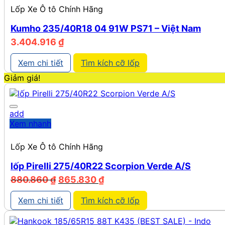
Lốp Xe Ô tô Chính Hãng
Kumho 235/40R18 04 91W PS71 – Việt Nam
3.404.916
₫
Xem chi tiết
Tìm kích cỡ lốp
Giảm giá!
add
Xem nhanh
Lốp Xe Ô tô Chính Hãng
lốp Pirelli 275/40R22 Scorpion Verde A/S
Giá
Giá
880.860
₫
865.830
₫
gốc
hiện
là:
tại
Xem chi tiết
Tìm kích cỡ lốp
880.860 ₫.
là:
865.830 ₫.