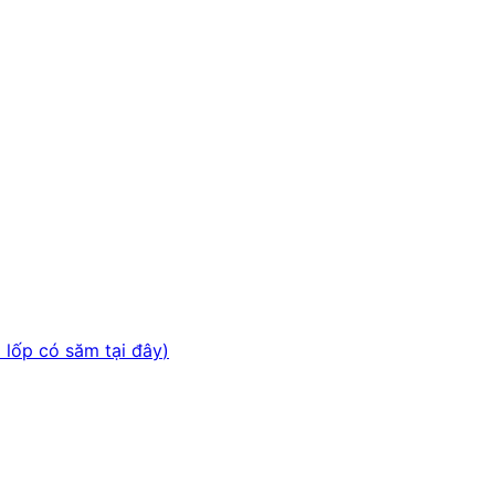
i lốp có săm tại đây
)