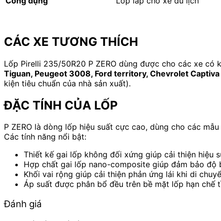
Công dụng
Lốp lắp cho xe du lịch
CÁC XE TƯƠNG THÍCH
Lốp Pirelli 235/50R20 P ZERO dùng được cho các xe có 
Tiguan, Peugeot 3008, Ford territory, Chevrolet Captiva
kiện tiêu chuẩn của nhà sản xuất).
ĐẶC TÍNH CỦA LỐP
P ZERO là dòng lốp hiệu suất cực cao, dùng cho các mẫu
Các tính năng nổi bật:
Thiết kế gai lốp không đối xứng giúp cải thiện hiệu s
Hợp chất gai lốp nano-composite giúp đảm bảo độ 
Khối vai rộng giúp cải thiện phản ứng lái khi di chu
Áp suất được phân bổ đều trên bề mặt lốp hạn chế t
Đánh giá