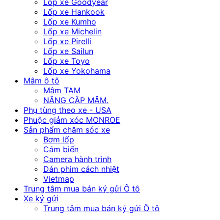
Lốp xe Goodyear
Lốp xe Hankook
Lốp xe Kumho
Lốp xe Michelin
Lốp xe Pirelli
Lốp xe Sailun
Lốp xe Toyo
Lốp xe Yokohama
Mâm ô tô
Mâm TAM
NÂNG CÂP MÂM.
Phụ tùng theo xe - USA
Phuộc giảm xóc MONROE
Sản phẩm chăm sóc xe
Bơm lốp
Cảm biến
Camera hành trình
Dán phim cách nhiệt
Vietmap
Trung tâm mua bán ký gửi Ô tô
Xe ký gửi
Trung tâm mua bán ký gửi Ô tô