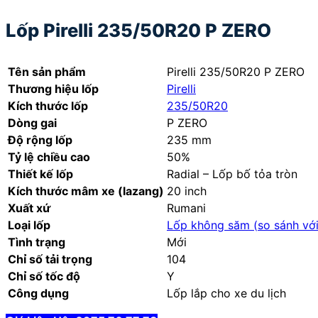
Lốp Pirelli 235/50R20 P ZERO
Tên sản phẩm
Pirelli 235/50R20 P ZERO
Thương hiệu lốp
Pirelli
Kích thước lốp
235/50R20
Dòng gai
P ZERO
Độ rộng lốp
235 mm
Tỷ lệ chiều cao
50%
Thiết kế lốp
Radial – Lốp bố tỏa tròn
Kích thước mâm xe (lazang)
20 inch
Xuất xứ
Rumani
Loại lốp
Lốp không săm (
so sánh vớ
Tình trạng
Mới
Chỉ số tải trọng
104
Chỉ số tốc độ
Y
Công dụng
Lốp lắp cho xe du lịch