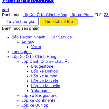
Giá Liên Hệ: 0975 76 77 78
add
Danh mục:
Lốp Xe Ô tô Chính Hãng
,
Lốp xe Pirelli
Thẻ:
23
Tư vấn báo giá
Tìm kích cỡ lốp
Danh mục sản phẩm
Bảo Dương Nhanh. - Car Service
Ắc quy
Varta
Landspider
Lốp Xe Ô tô Chính Hãng
Lốp Dành Cho xe châu Âu
Bridgestone
Lốp xe Dunlop
Lốp xe Kumho
Lốp xe Maxxis
Lốp xe Michelin
Yokohama
Lốp xe Bridgestone
Lốp xe Continental
Lốp xe Dunlop