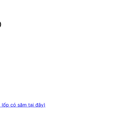
O
i lốp có săm tại đây
)