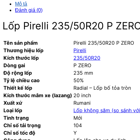
Mô tả
Đánh giá (0)
Lốp Pirelli 235/50R20 P ZER
Tên sản phẩm
Pirelli 235/50R20 P ZERO
Thương hiệu lốp
Pirelli
Kích thước lốp
235/50R20
Dòng gai
P ZERO
Độ rộng lốp
235 mm
Tỷ lệ chiều cao
50%
Thiết kế lốp
Radial – Lốp bố tỏa tròn
Kích thước mâm xe (lazang)
20 inch
Xuất xứ
Rumani
Loại lốp
Lốp không săm (
so sánh vớ
Tình trạng
Mới
Chỉ số tải trọng
104
Chỉ số tốc độ
Y