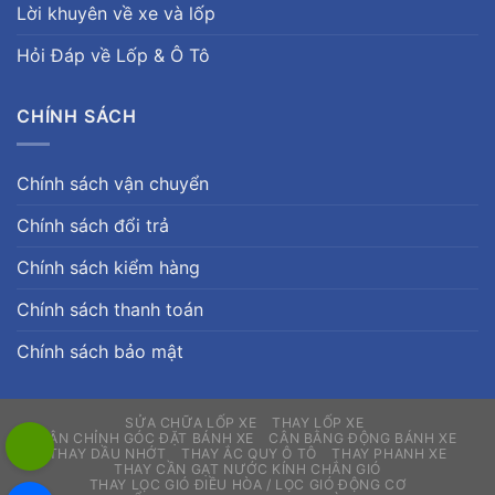
Lời khuyên về xe và lốp
Hỏi Đáp về Lốp & Ô Tô
CHÍNH SÁCH
Chính sách vận chuyển
Chính sách đổi trả
Chính sách kiểm hàng
Chính sách thanh toán
Chính sách bảo mật
SỬA CHỮA LỐP XE
THAY LỐP XE
CÂN CHỈNH GÓC ĐẶT BÁNH XE
CÂN BẰNG ĐỘNG BÁNH XE
THAY DẦU NHỚT
THAY ẮC QUY Ô TÔ
THAY PHANH XE
THAY CẦN GẠT NƯỚC KÍNH CHẮN GIÓ
THAY LỌC GIÓ ĐIỀU HÒA / LỌC GIÓ ĐỘNG CƠ