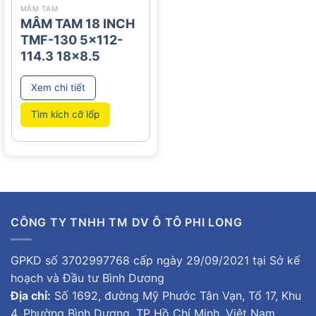
MÂM TAM
MÂM TAM 18 INCH
TMF-130 5×112-
114.3 18×8.5
Xem chi tiết
Tìm kích cỡ lốp
CÔNG TY TNHH TM DV Ô TÔ PHI LONG
GPKD số 3702997768 cấp ngày 29/09/2021 tại Sở kế
hoạch và Đầu tư Bình Dương
Địa chỉ:
Số 1692, đường Mỹ Phước Tân Vạn, Tổ 17, Khu
4, Phường Bình Dương, TP Hồ Chí Minh, Việt Nam