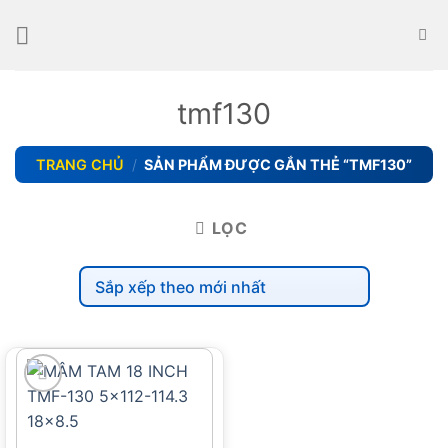
Skip
to
content
tmf130
TRANG CHỦ
/
SẢN PHẨM ĐƯỢC GẮN THẺ “TMF130”
LỌC
add