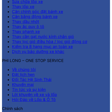
Sửa chữa lốp xe
Thay lốp xe
Cân chỉnh góc đặt bánh xe
Cân bằng động bánh xe
Thay dầu nhớt
Thay ắc quy ô tô
Thay phanh xe
Thay cần gạt nước kính chắn gió
Thay lọc gió điều hòa / lọc gió động cơ
Kiểm tra 8 hạng mục an toàn xe
Dịch vụ bảo dưỡng xe khác
PHI LONG – ONE STOP SERVICE
Về chúng tôi
Đặt lịch hẹn
Đối Tác Hệ Sinh Thái
Khuyến mại
Tin tức và sự kiện
Lời khuyên về xe và lốp
Hỏi Đáp về Lốp & Ô Tô
Chính sách