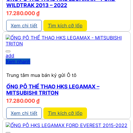
WILDTRAK 2013 – 2022
17.280.000
₫
Xem chi tiết
Tìm kích cỡ lốp
add
Xem nhanh
Trung tâm mua bán ký gửi Ô tô
ỐNG PÔ THỂ THAO HKS LEGAMAX –
MITSUBISHI TRITON
17.280.000
₫
Xem chi tiết
Tìm kích cỡ lốp