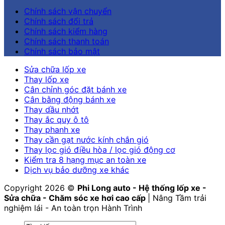
Chính sách vận chuyển
Chính sách đổi trả
Chính sách kiểm hàng
Chính sách thanh toán
Chính sách bảo mật
Sửa chữa lốp xe
Thay lốp xe
Cân chỉnh góc đặt bánh xe
Cân bằng động bánh xe
Thay dầu nhớt
Thay ắc quy ô tô
Thay phanh xe
Thay cần gạt nước kính chắn gió
Thay lọc gió điều hòa / lọc gió động cơ
Kiểm tra 8 hạng mục an toàn xe
Dịch vụ bảo dưỡng xe khác
Copyright 2026 ©
Phi Long auto - Hệ thống lốp xe -
Sửa chữa - Chăm sóc xe hơi cao cấp
| Nâng Tầm trải
nghiệm lái - An toàn trọn Hành Trình