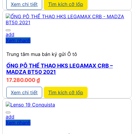
Xem chi tiết
Tìm kích cỡ lốp
add
Xem nhanh
Trung tâm mua bán ký gửi Ô tô
ỐNG PÔ THỂ THAO HKS LEGAMAX CRB –
MADZA BT50 2021
17.280.000
₫
Xem chi tiết
Tìm kích cỡ lốp
add
Xem nhanh