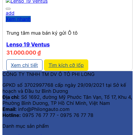
add
Xem nhanh
Trung tâm mua bán ký gửi Ô tô
Lenso 19 Ventus
31.000.000
₫
Xem chi tiết
Tìm kích cỡ lốp
CÔNG TY TNHH TM DV Ô TÔ PHI LONG
GPKD số 3702997768 cấp ngày 29/09/2021 tại Sở kế
hoạch và Đầu tư Bình Dương
Địa chỉ:
Số 1692, đường Mỹ Phước Tân Vạn, Tổ 17, Khu 4,
Phường Bình Dương, TP Hồ Chí Minh, Việt Nam
Email:
info@Philongauto.com
Hotline:
0975 76 77 77 - 0975 76 77 78
Danh mục sản phẩm