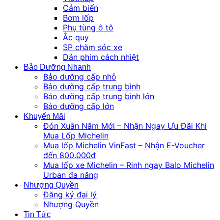
Cảm biến
Bơm lốp
Phụ tùng ô tô
Ắc quy
SP chăm sóc xe
Dán phim cách nhiệt
Bảo Dưỡng Nhanh
Bảo dưỡng cấp nhỏ
Bảo dưỡng cấp trung bình
Bảo dưỡng cấp trung bình lớn
Bảo dưỡng cấp lớn
Khuyến Mãi
Đón Xuân Năm Mới – Nhận Ngay Ưu Đãi Khi
Mua Lốp Michelin
Mua lốp Michelin VinFast – Nhận E-Voucher
đến 800.000đ
Mua lốp xe Michelin – Rinh ngay Balo Michelin
Urban đa năng
Nhượng Quyền
Đăng ký đại lý
Nhượng Quyền
Tin Tức