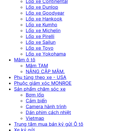
Lốp xe Continental
Lốp xe Dunlop
Lốp xe Goodyear
Lốp xe Hankook
Lốp xe Kumho
Lốp xe Michelin
Lốp xe Pirelli
Lốp xe Sailun
Lốp xe Toyo
Lốp xe Yokohama
Mâm ô tô
Mâm TAM
NÂNG CÂP MÂM.
Phụ tùng theo xe - USA
Phuộc giảm xóc MONROE
Sản phẩm chăm sóc xe
Bơm lốp
Cảm biến
Camera hành trình
Dán phim cách nhiệt
Vietmap
Trung tâm mua bán ký gửi Ô tô
Xe ký gửi