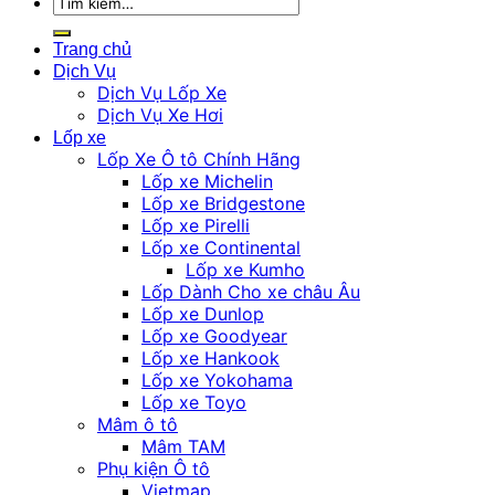
Tìm
kiếm:
Trang chủ
Dịch Vụ
Dịch Vụ Lốp Xe
Dịch Vụ Xe Hơi
Lốp xe
Lốp Xe Ô tô Chính Hãng
Lốp xe Michelin
Lốp xe Bridgestone
Lốp xe Pirelli
Lốp xe Continental
Lốp xe Kumho
Lốp Dành Cho xe châu Âu
Lốp xe Dunlop
Lốp xe Goodyear
Lốp xe Hankook
Lốp xe Yokohama
Lốp xe Toyo
Mâm ô tô
Mâm TAM
Phụ kiện Ô tô
Vietmap