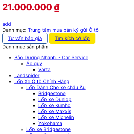
21.000.000
₫
add
Danh mục:
Trung tâm mua bán ký gửi Ô tô
Tư vấn báo giá
Tìm kích cỡ lốp
Danh mục sản phẩm
Bảo Dương Nhanh. - Car Service
Ắc quy
Varta
Landspider
Lốp Xe Ô tô Chính Hãng
Lốp Dành Cho xe châu Âu
Bridgestone
Lốp xe Dunlop
Lốp xe Kumho
Lốp xe Maxxis
Lốp xe Michelin
Yokohama
Lốp xe Bridgestone