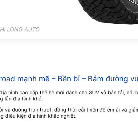
i PHI LONG AUTO
road mạnh mẽ – Bền bỉ – Bám đường vượ
địa hình cao cấp thế hệ mới dành cho SUV và bán tải, nổi 
g lẫn địa hình khó.
ỏi và đường trơn trượt, đồng thời cải thiện độ êm ái và gi
g điều kiện địa hình khắc nghiệt.