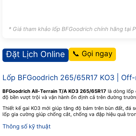
* Giá tham khảo lốp BFGoodrich chính hãng tạ
Đặt Lịch Online
📞 Gọi ngay
Lốp BFGoodrich 265/65R17 KO3 | Off-
BFGoodrich All-Terrain T/A KO3 265/65R17
là dòng lốp 
độ bền vượt trội và vận hành ổn định cả trên đường trườn
Thiết kế gai KO3 mới giúp tăng độ bám trên bùn đất, đá s
lốp gia cường giúp chống cắt, chống va đập hiệu quả tron
Thông số kỹ thuật