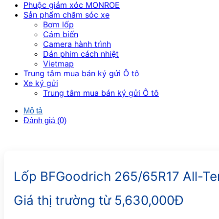
Phuộc giảm xóc MONROE
Sản phẩm chăm sóc xe
Bơm lốp
Cảm biến
Camera hành trình
Dán phim cách nhiệt
Vietmap
Trung tâm mua bán ký gửi Ô tô
Xe ký gửi
Trung tâm mua bán ký gửi Ô tô
Mô tả
Đánh giá (0)
Lốp BFGoodrich 265/65R17 All-Te
Giá thị trường từ 5,630,000Đ