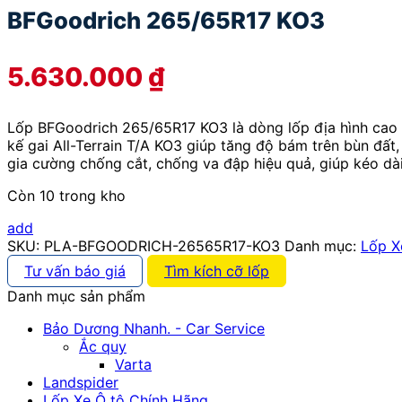
BFGoodrich 265/65R17 KO3
5.630.000
₫
Lốp BFGoodrich 265/65R17 KO3 là dòng lốp địa hình cao c
kế gai All-Terrain T/A KO3 giúp tăng độ bám trên bùn đất
gia cường chống cắt, chống va đập hiệu quả, giúp kéo dài
Còn 10 trong kho
add
SKU:
PLA-BFGOODRICH-26565R17-KO3
Danh mục:
Lốp X
Tư vấn báo giá
Tìm kích cỡ lốp
Danh mục sản phẩm
Bảo Dương Nhanh. - Car Service
Ắc quy
Varta
Landspider
Lốp Xe Ô tô Chính Hãng