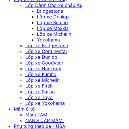
Lốp Dành Cho xe châu Âu
Bridgestone
Lốp xe Dunlop
Lốp xe Kumho
Lốp xe Maxxis
Lốp xe Michelin
Yokohama
Lốp xe Bridgestone
Lốp xe Continental
Lốp xe Dunlop
Lốp xe Goodyear
Lốp xe Hankook
Lốp xe Kumho
Lốp xe Michelin
Lốp xe Pirelli
Lốp xe Sailun
Lốp xe Toyo
Lốp xe Yokohama
Mâm ô tô
Mâm TAM
NÂNG CÂP MÂM.
Phụ tùng theo xe - USA