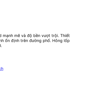
d mạnh mẽ và độ bền vượt trội. Thiết
ành ổn định trên đường phố. Hông lốp
.
ch