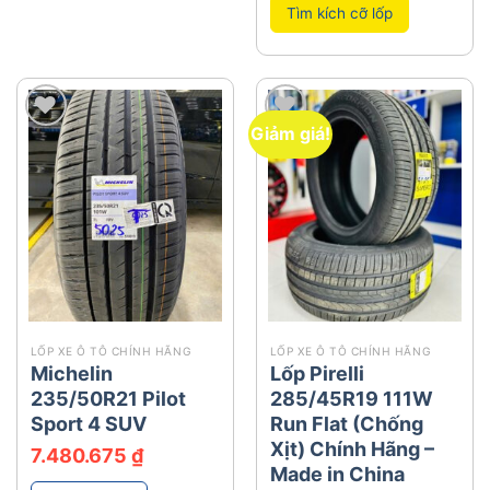
Tìm kích cỡ lốp
Giảm giá!
add
add
LỐP XE Ô TÔ CHÍNH HÃNG
LỐP XE Ô TÔ CHÍNH HÃNG
Michelin
Lốp Pirelli
235/50R21 Pilot
285/45R19 111W
Sport 4 SUV
Run Flat (Chống
Xịt) Chính Hãng –
7.480.675
₫
Made in China