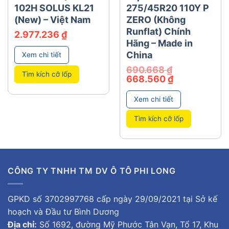
102H SOLUS KL21
275/45R20 110Y P
(New) – Việt Nam
ZERO (Không
Runflat) Chính
2.977.236
₫
Hãng – Made in
China
Xem chi tiết
690.668
₫
Tìm kích cỡ lốp
Giá
Giá
668.560
₫
gốc
hiện
là:
tại
690.668 ₫.
là:
Xem chi tiết
668.560 ₫.
Tìm kích cỡ lốp
CÔNG TY TNHH TM DV Ô TÔ PHI LONG
GPKD số 3702997768 cấp ngày 29/09/2021 tại Sở kế
hoạch và Đầu tư Bình Dương
Địa chỉ:
Số 1692, đường Mỹ Phước Tân Vạn, Tổ 17, Khu