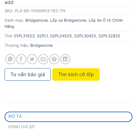
add
SKU:
PLA-BS-15565R13-TEC-TH
Danh mục:
Bridgestone
,
Lốp xe Bridgestone
,
Lốp Xe Ô tô Chính
Hãng
Thẻ:
01PL31623
,
02PL1
,
02PL24525
,
02PL30425
,
02PL32825
Thương hiệu:
Bridgestone
Tư vấn báo giá
Tìm kích cỡ lốp
MÔ TẢ
ĐÁNH GIÁ (0)