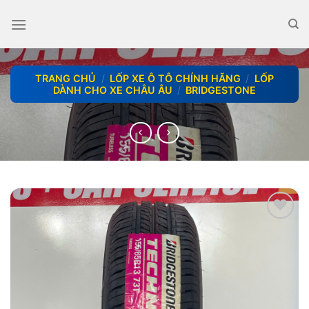
Skip
to
content
TRANG CHỦ
/
LỐP XE Ô TÔ CHÍNH HÃNG
/
LỐP
DÀNH CHO XE CHÂU ÂU
/
BRIDGESTONE
add