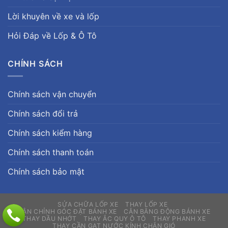
Lời khuyên về xe và lốp
Hỏi Đáp về Lốp & Ô Tô
CHÍNH SÁCH
Chính sách vận chuyển
Chính sách đổi trả
Chính sách kiểm hàng
Chính sách thanh toán
Chính sách bảo mật
SỬA CHỮA LỐP XE
THAY LỐP XE
CÂN CHỈNH GÓC ĐẶT BÁNH XE
CÂN BẰNG ĐỘNG BÁNH XE
THAY DẦU NHỚT
THAY ẮC QUY Ô TÔ
THAY PHANH XE
THAY CẦN GẠT NƯỚC KÍNH CHẮN GIÓ