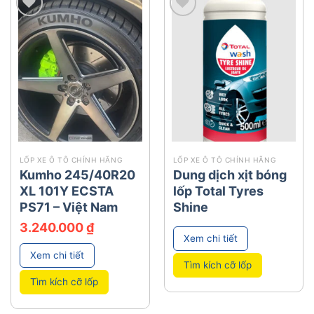
add
add
LỐP XE Ô TÔ CHÍNH HÃNG
LỐP XE Ô TÔ CHÍNH HÃNG
Kumho 245/40R20
Dung dịch xịt bóng
XL 101Y ECSTA
lốp Total Tyres
PS71 – Việt Nam
Shine
3.240.000
₫
Xem chi tiết
Xem chi tiết
Tìm kích cỡ lốp
Tìm kích cỡ lốp