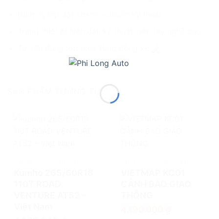
Dịch vụ lắp đặt nhanh – chuẩn kỹ thuật
Trang thiết bị hiện đại, kỹ thuật viên tay nghề cao
Tư vấn đúng lốp theo từng dòng xe
SẢN PHẨM TƯƠNG TỰ
add
add
LỐP XE Ô TÔ CHÍNH HÃNG
LỐP XE Ô TÔ CHÍNH HÃNG
Kumho 265/60R18
VIETMAP KC01
110T ROAD
CẢNH BÁO GIAO
VENTURE AT52 –
THÔNG
Việt Nam
4.190.000
₫