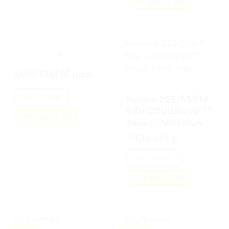
Tìm kích cỡ lốp
HẾT HÀNG
add
add
LỐP XE Ô TÔ CHÍNH HÃNG
Mâm TAM 16 inch
LỐP XE Ô TÔ CHÍNH HÃNG
Xem chi tiết
Kumho 225/55R18
98V CRUGEN HP71
Tìm kích cỡ lốp
(New) – Việt Nam
3.102.516
₫
Xem chi tiết
Tìm kích cỡ lốp