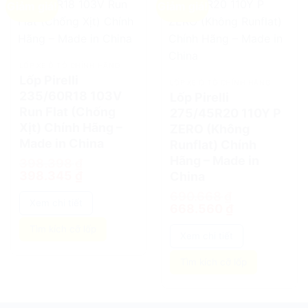
Giảm giá!
Giảm giá!
add
add
LỐP XE Ô TÔ CHÍNH HÃNG
Lốp Pirelli
LỐP XE Ô TÔ CHÍNH HÃNG
235/60R18 103V
Lốp Pirelli
Run Flat (Chống
275/45R20 110Y P
Xịt) Chính Hãng –
ZERO (Không
Made in China
Runflat) Chính
Hãng – Made in
398.398
₫
Giá
Giá
398.345
₫
China
gốc
hiện
là:
tại
690.668
₫
398.398 ₫.
là:
Xem chi tiết
Giá
Giá
668.560
₫
398.345 ₫.
gốc
hiện
là:
tại
Tìm kích cỡ lốp
690.668 ₫.
là:
Xem chi tiết
668.560 ₫.
Tìm kích cỡ lốp