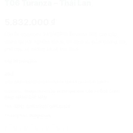
T06 Turanza – Thái Lan
5.832.000
₫
Lốp Bridgestone 245/45R19 Turanza T06 cao cấp,
mang lại trải nghiệm êm ái, ổn định và bám đường tốt,
phù hợp xe sedan và xe thể thao.
Còn 30 trong kho
add
SKU:
BRIDGESTONE-245-45R19-TURANZA-T06-102W-TH
Danh mục:
Bridgestone
,
Lốp xe Bridgestone
,
Lốp Xe Ô tô Chính
Hãng
,
NÂNG CÂP MÂM.
Thẻ:
02PL1
,
02PL21425
,
04PL32825
Thương hiệu:
Bridgestone