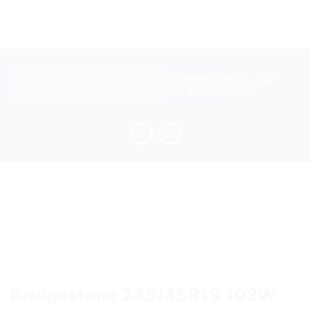
Skip
to
content
TRANG CHỦ
/
LỐP XE Ô TÔ CHÍNH HÃNG
/
LỐP
DÀNH CHO XE CHÂU ÂU
/
BRIDGESTONE
add
Bridgestone 245/45R19 102W