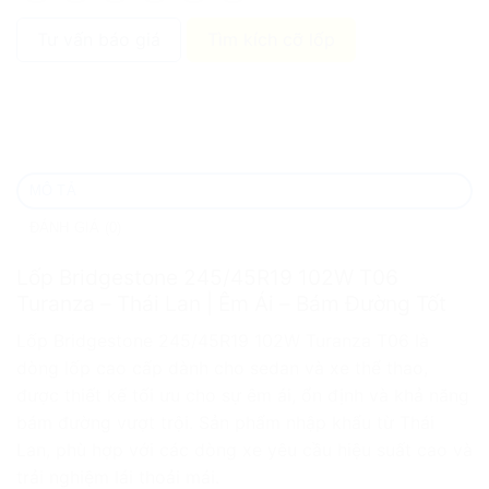
Tư vấn báo giá
Tìm kích cỡ lốp
MÔ TẢ
ĐÁNH GIÁ (0)
Lốp Bridgestone 245/45R19 102W T06
Turanza – Thái Lan | Êm Ái – Bám Đường Tốt
Lốp Bridgestone 245/45R19 102W Turanza T06 là
dòng lốp cao cấp dành cho sedan và xe thể thao,
được thiết kế tối ưu cho sự êm ái, ổn định và khả năng
bám đường vượt trội. Sản phẩm nhập khẩu từ Thái
Lan, phù hợp với các dòng xe yêu cầu hiệu suất cao và
trải nghiệm lái thoải mái.