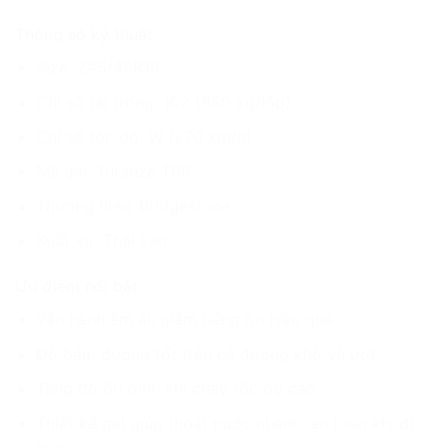
Thông số kỹ thuật
Size: 245/45R19
Chỉ số tải trọng: 102 (850 kg/lốp)
Chỉ số tốc độ: W (270 km/h)
Mã gai: Turanza T06
Thương hiệu: Bridgestone
Xuất xứ: Thái Lan
Ưu điểm nổi bật
Vận hành êm ái, giảm tiếng ồn hiệu quả
Độ bám đường tốt trên cả đường khô và ướt
Tăng độ ổn định khi chạy tốc độ cao
Thiết kế gai giúp thoát nước nhanh, an toàn khi đi
mưa