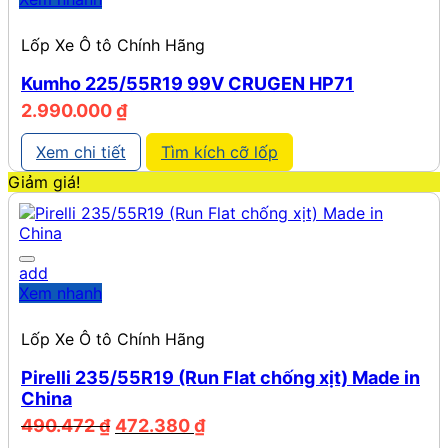
Lốp Xe Ô tô Chính Hãng
Kumho 225/55R19 99V CRUGEN HP71
2.990.000
₫
Xem chi tiết
Tìm kích cỡ lốp
Giảm giá!
add
Xem nhanh
Lốp Xe Ô tô Chính Hãng
Pirelli 235/55R19 (Run Flat chống xịt) Made in
China
Giá
Giá
490.472
₫
472.380
₫
gốc
hiện