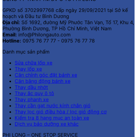
GPKD số 3702997768 cấp ngày 29/09/2021 tại Sở kế
hoạch và Đầu tư Bình Dương
Địa chỉ:
Số 1692, đường Mỹ Phước Tân Vạn, Tổ 17, Khu 4,
Phường Bình Dương, TP Hồ Chí Minh, Việt Nam
Email:
info@Philongauto.com
Hotline:
0975 76 77 77 - 0975 76 77 78
Danh mục sản phẩm
Sửa chữa lốp xe
Thay lốp xe
Cân chỉnh góc đặt bánh xe
Cân bằng động bánh xe
Thay dầu nhớt
Thay ắc quy ô tô
Thay phanh xe
Thay cần gạt nước kính chắn gió
Thay lọc gió điều hòa / lọc gió động cơ
Kiểm tra 8 hạng mục an toàn xe
Dịch vụ bảo dưỡng xe khác
PHI LONG – ONE STOP SERVICE