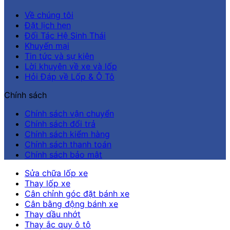
Về chúng tôi
Đặt lịch hẹn
Đối Tác Hệ Sinh Thái
Khuyến mại
Tin tức và sự kiện
Lời khuyên về xe và lốp
Hỏi Đáp về Lốp & Ô Tô
Chính sách
Chính sách vận chuyển
Chính sách đổi trả
Chính sách kiểm hàng
Chính sách thanh toán
Chính sách bảo mật
Sửa chữa lốp xe
Thay lốp xe
Cân chỉnh góc đặt bánh xe
Cân bằng động bánh xe
Thay dầu nhớt
Thay ắc quy ô tô