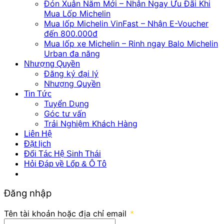
Đón Xuân Năm Mới – Nhận Ngay Ưu Đãi Khi
Mua Lốp Michelin
Mua lốp Michelin VinFast – Nhận E-Voucher
đến 800.000đ
Mua lốp xe Michelin – Rinh ngay Balo Michelin
Urban đa năng
Nhượng Quyền
Đăng ký đại lý
Nhượng Quyền
Tin Tức
Tuyển Dụng
Góc tư vấn
Trải Nghiệm Khách Hàng
Liên Hệ
Đặt lịch
Đối Tác Hệ Sinh Thái
Hỏi Đáp về Lốp & Ô Tô
Đăng nhập
Tên tài khoản hoặc địa chỉ email
*