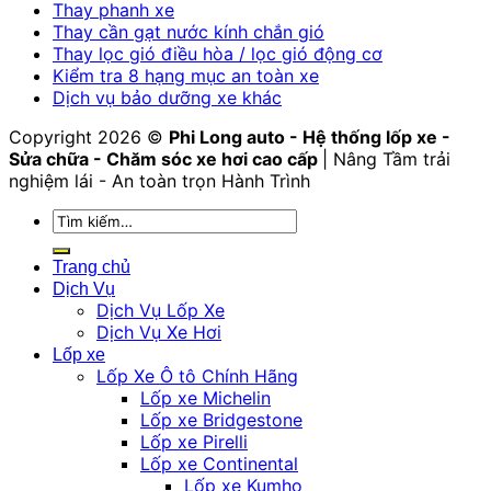
Thay phanh xe
Thay cần gạt nước kính chắn gió
Thay lọc gió điều hòa / lọc gió động cơ
Kiểm tra 8 hạng mục an toàn xe
Dịch vụ bảo dưỡng xe khác
Copyright 2026 ©
Phi Long auto - Hệ thống lốp xe -
Sửa chữa - Chăm sóc xe hơi cao cấp
| Nâng Tầm trải
nghiệm lái - An toàn trọn Hành Trình
Tìm
kiếm:
Trang chủ
Dịch Vụ
Dịch Vụ Lốp Xe
Dịch Vụ Xe Hơi
Lốp xe
Lốp Xe Ô tô Chính Hãng
Lốp xe Michelin
Lốp xe Bridgestone
Lốp xe Pirelli
Lốp xe Continental
Lốp xe Kumho