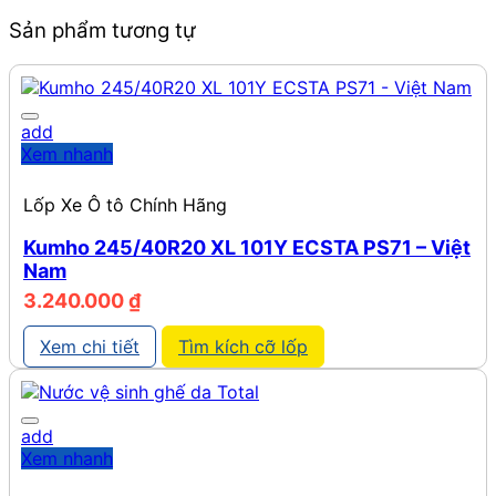
Sản phẩm tương tự
add
Xem nhanh
Lốp Xe Ô tô Chính Hãng
Kumho 245/40R20 XL 101Y ECSTA PS71 – Việt
Nam
3.240.000
₫
Xem chi tiết
Tìm kích cỡ lốp
add
Xem nhanh