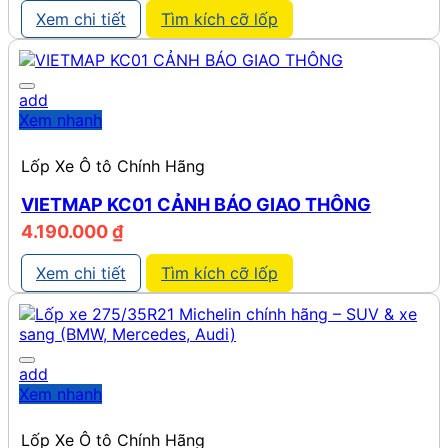
là:
tại
Xem chi tiết
Tìm kích cỡ lốp
490.472 ₫.
là:
472.380 ₫.
add
Xem nhanh
Lốp Xe Ô tô Chính Hãng
VIETMAP KC01 CẢNH BÁO GIAO THÔNG
4.190.000
₫
Xem chi tiết
Tìm kích cỡ lốp
add
Xem nhanh
Lốp Xe Ô tô Chính Hãng