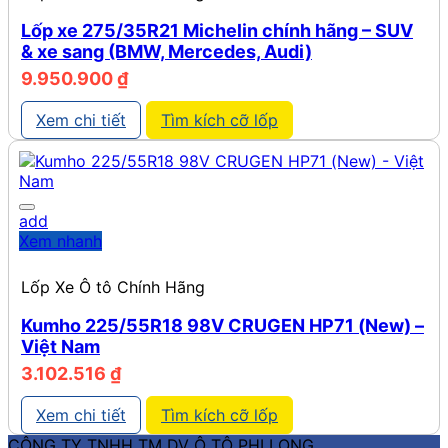
Lốp xe 275/35R21 Michelin chính hãng – SUV
& xe sang (BMW, Mercedes, Audi)
9.950.900
₫
Xem chi tiết
Tìm kích cỡ lốp
add
Xem nhanh
Lốp Xe Ô tô Chính Hãng
Kumho 225/55R18 98V CRUGEN HP71 (New) –
Việt Nam
3.102.516
₫
Xem chi tiết
Tìm kích cỡ lốp
CÔNG TY TNHH TM DV Ô TÔ PHI LONG