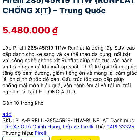
Firelli 285/45R19 111W (RUNFLAT
CHỐNG XỊT) – Trung Quốc
5.480.000
₫
Lốp Pirelli 285/45R19 111W Runflat là dòng lốp SUV cao
cấp dành cho xe sang và xe thể thao đa dụng, nổi bật
với công nghệ chống xịt Runflat giúp tiếp tục vận hành
an toàn ngay cả khi mất áp suất. Thiết kế gai tối ưu giúp
tăng độ bám đường, giảm tiếng ồn và mang lại cảm giác
lái ổn định ở tốc độ cao. Cấu trúc lốp cao cấp giúp
chống mài mòn hiệu quả, vận hành êm ái và tối ưu trải
nghiệm lái tại PHI LONG AUTO.
Còn 10 trong kho
add
SKU:
PLA-PIRELLI-28545R19-111W-RUNFLAT
Danh mục:
Lốp Xe Ô tô Chính Hãng
,
Lốp xe Pirelli
Thẻ:
04PL33325
Thương hiệu:
Pirelli