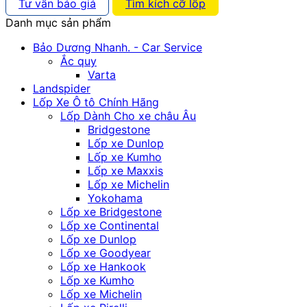
Tư vấn báo giá
Tìm kích cỡ lốp
Danh mục sản phẩm
Bảo Dương Nhanh. - Car Service
Ắc quy
Varta
Landspider
Lốp Xe Ô tô Chính Hãng
Lốp Dành Cho xe châu Âu
Bridgestone
Lốp xe Dunlop
Lốp xe Kumho
Lốp xe Maxxis
Lốp xe Michelin
Yokohama
Lốp xe Bridgestone
Lốp xe Continental
Lốp xe Dunlop
Lốp xe Goodyear
Lốp xe Hankook
Lốp xe Kumho
Lốp xe Michelin