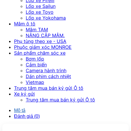
Lốp xe Pirelli
Lốp xe Sailun
Lốp xe Toyo
Lốp xe Yokohama
Mâm ô tô
Mâm TAM
NÂNG CÂP MÂM.
Phụ tùng theo xe - USA
Phuộc giảm xóc MONROE
Sản phẩm chăm sóc xe
Bơm lốp
Cảm biến
Camera hành trình
Dán phim cách nhiệt
Vietmap
Trung tâm mua bán ký gửi Ô tô
Xe ký gửi
Trung tâm mua bán ký gửi Ô tô
Mô tả
Đánh giá (0)