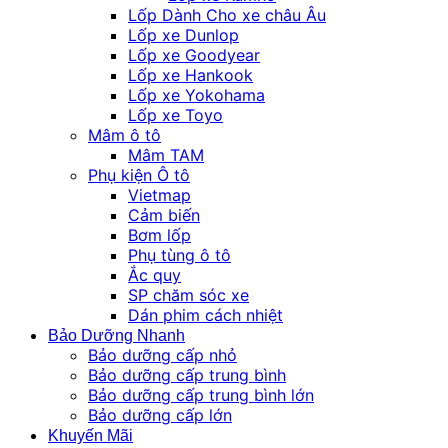
Lốp Dành Cho xe châu Âu
Lốp xe Dunlop
Lốp xe Goodyear
Lốp xe Hankook
Lốp xe Yokohama
Lốp xe Toyo
Mâm ô tô
Mâm TAM
Phụ kiện Ô tô
Vietmap
Cảm biến
Bơm lốp
Phụ tùng ô tô
Ắc quy
SP chăm sóc xe
Dán phim cách nhiệt
Bảo Dưỡng Nhanh
Bảo dưỡng cấp nhỏ
Bảo dưỡng cấp trung bình
Bảo dưỡng cấp trung bình lớn
Bảo dưỡng cấp lớn
Khuyến Mãi