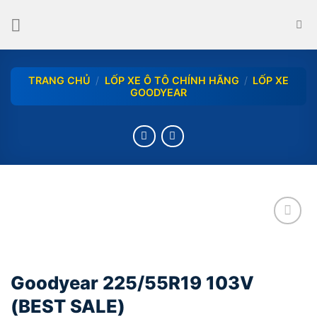
Skip
to
content
TRANG CHỦ
/
LỐP XE Ô TÔ CHÍNH HÃNG
/
LỐP XE
GOODYEAR
add
Goodyear 225/55R19 103V
(BEST SALE)