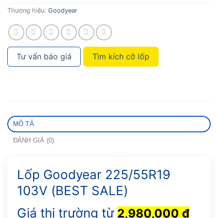
Thương hiệu:
Goodyear
Tư vấn báo giá
Tìm kích cỡ lốp
MÔ TẢ
ĐÁNH GIÁ (0)
Lốp Goodyear 225/55R19
103V (BEST SALE)
Giá thị trường từ
2,980,000 ₫