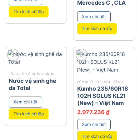
Mercedes C , CLA
398.345 ₫.
Tìm kích cỡ lốp
Xem chi tiết
Tìm kích cỡ lốp
add
add
LỐP XE Ô TÔ CHÍNH HÃNG
Nước vệ sinh ghế
LỐP XE Ô TÔ CHÍNH HÃNG
da Total
Kumho 235/60R18
102H SOLUS KL21
Xem chi tiết
(New) – Việt Nam
2.977.236
₫
Tìm kích cỡ lốp
Xem chi tiết
Tìm kích cỡ lốp