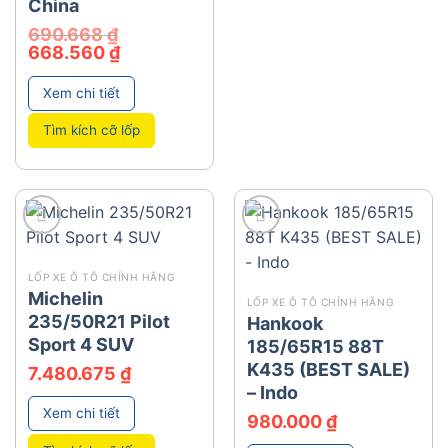
China
690.668
₫
Giá
Giá
668.560
₫
gốc
hiện
là:
tại
690.668 ₫.
là:
Xem chi tiết
668.560 ₫.
Tìm kích cỡ lốp
add
add
LỐP XE Ô TÔ CHÍNH HÃNG
Michelin
LỐP XE Ô TÔ CHÍNH HÃNG
235/50R21 Pilot
Hankook
Sport 4 SUV
185/65R15 88T
K435 (BEST SALE)
7.480.675
₫
– Indo
Xem chi tiết
980.000
₫