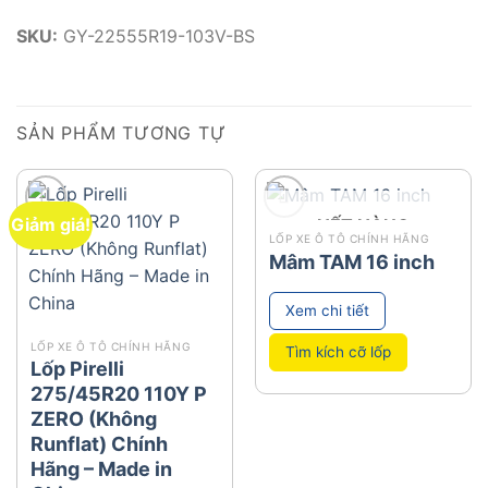
SKU:
GY-22555R19-103V-BS
SẢN PHẨM TƯƠNG TỰ
Giảm giá!
HẾT HÀNG
add
add
LỐP XE Ô TÔ CHÍNH HÃNG
Mâm TAM 16 inch
Xem chi tiết
LỐP XE Ô TÔ CHÍNH HÃNG
Tìm kích cỡ lốp
Lốp Pirelli
275/45R20 110Y P
ZERO (Không
Runflat) Chính
Hãng – Made in