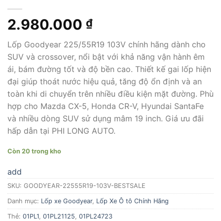
2.980.000
₫
Lốp Goodyear 225/55R19 103V chính hãng dành cho
SUV và crossover, nổi bật với khả năng vận hành êm
ái, bám đường tốt và độ bền cao. Thiết kế gai lốp hiện
đại giúp thoát nước hiệu quả, tăng độ ổn định và an
toàn khi di chuyển trên nhiều điều kiện mặt đường. Phù
hợp cho Mazda CX-5, Honda CR-V, Hyundai SantaFe
và nhiều dòng SUV sử dụng mâm 19 inch. Giá ưu đãi
hấp dẫn tại PHI LONG AUTO.
Còn 20 trong kho
add
SKU:
GOODYEAR-22555R19-103V-BESTSALE
Danh mục:
Lốp xe Goodyear
,
Lốp Xe Ô tô Chính Hãng
Thẻ:
01PL1
,
01PL21125
,
01PL24723