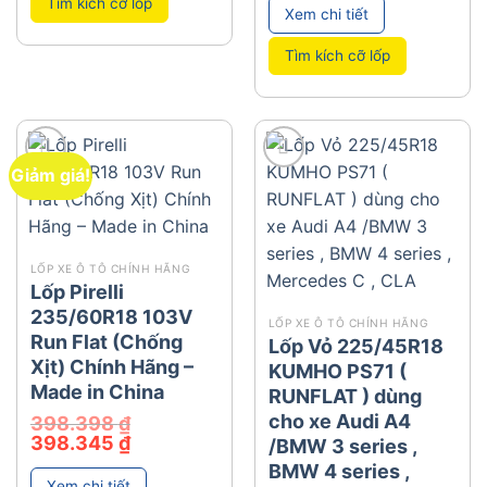
Tìm kích cỡ lốp
Xem chi tiết
Tìm kích cỡ lốp
Giảm giá!
add
add
LỐP XE Ô TÔ CHÍNH HÃNG
Lốp Pirelli
235/60R18 103V
LỐP XE Ô TÔ CHÍNH HÃNG
Run Flat (Chống
Lốp Vỏ 225/45R18
Xịt) Chính Hãng –
KUMHO PS71 (
Made in China
RUNFLAT ) dùng
cho xe Audi A4
398.398
₫
Giá
Giá
398.345
₫
/BMW 3 series ,
gốc
hiện
là:
tại
BMW 4 series ,
398.398 ₫.
là:
Xem chi tiết