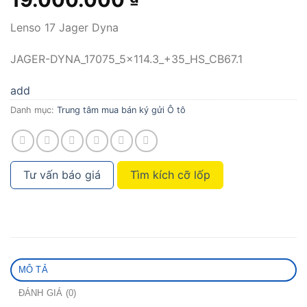
Lenso 17 Jager Dyna
JAGER-DYNA_17075_5x114.3_+35_HS_CB67.1
add
Danh mục:
Trung tâm mua bán ký gửi Ô tô
Tư vấn báo giá
Tìm kích cỡ lốp
MÔ TẢ
ĐÁNH GIÁ (0)