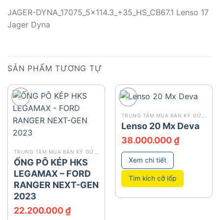
JAGER-DYNA_17075_5x114.3_+35_HS_CB67.1 Lenso 17
Jager Dyna
SẢN PHẨM TƯƠNG TỰ
add
add
TRUNG TÂM MUA BÁN KÝ GỬI Ô TÔ
Lenso 20 Mx Deva
38.000.000
₫
TRUNG TÂM MUA BÁN KÝ GỬI Ô TÔ
Xem chi tiết
ỐNG PÔ KÉP HKS
LEGAMAX – FORD
Tìm kích cỡ lốp
RANGER NEXT-GEN
2023
22.200.000
₫