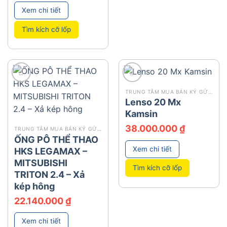
Xem chi tiết
Tìm kích cỡ lốp
add
add
TRUNG TÂM MUA BÁN KÝ GỬI Ô TÔ
Lenso 20 Mx
Kamsin
38.000.000
₫
TRUNG TÂM MUA BÁN KÝ GỬI Ô TÔ
ỐNG PÔ THỂ THAO
Xem chi tiết
HKS LEGAMAX –
MITSUBISHI
Tìm kích cỡ lốp
TRITON 2.4 – Xả
kép hông
22.140.000
₫
Xem chi tiết