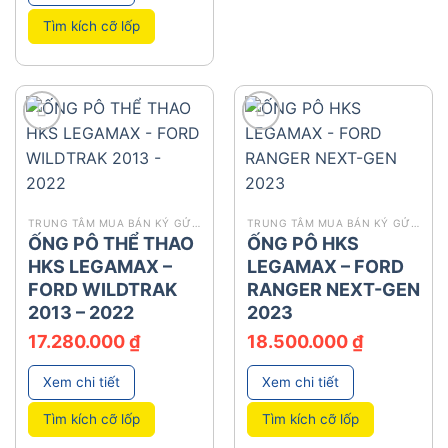
Tìm kích cỡ lốp
add
add
TRUNG TÂM MUA BÁN KÝ GỬI Ô TÔ
TRUNG TÂM MUA BÁN KÝ GỬI Ô TÔ
ỐNG PÔ THỂ THAO
ỐNG PÔ HKS
HKS LEGAMAX –
LEGAMAX – FORD
FORD WILDTRAK
RANGER NEXT-GEN
2013 – 2022
2023
17.280.000
₫
18.500.000
₫
Xem chi tiết
Xem chi tiết
Tìm kích cỡ lốp
Tìm kích cỡ lốp