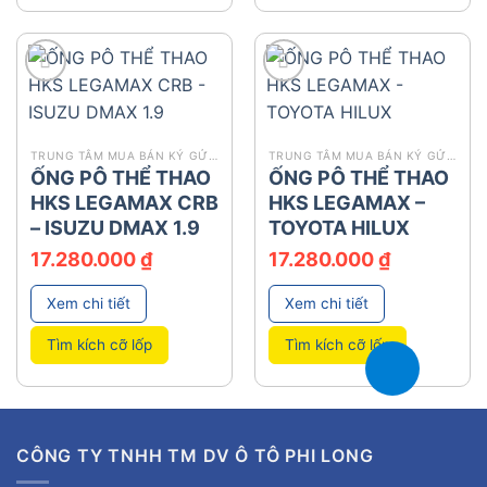
add
add
TRUNG TÂM MUA BÁN KÝ GỬI Ô TÔ
TRUNG TÂM MUA BÁN KÝ GỬI Ô TÔ
ỐNG PÔ THỂ THAO
ỐNG PÔ THỂ THAO
HKS LEGAMAX CRB
HKS LEGAMAX –
– ISUZU DMAX 1.9
TOYOTA HILUX
17.280.000
₫
17.280.000
₫
Xem chi tiết
Xem chi tiết
Tìm kích cỡ lốp
Tìm kích cỡ lốp
CÔNG TY TNHH TM DV Ô TÔ PHI LONG