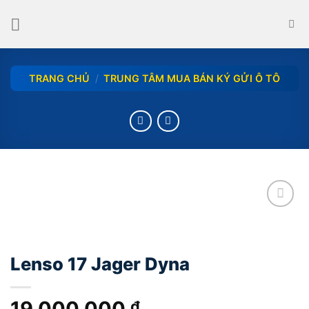
Skip
to
content
TRANG CHỦ
/
TRUNG TÂM MUA BÁN KÝ GỬI Ô TÔ
add
Lenso 17 Jager Dyna
19.000.000
₫