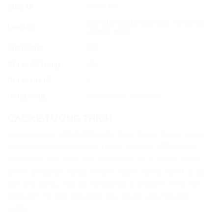
Xuất xứ
Châu Âu
Lốp không săm (
so sánh với lốp có
Loại lốp
săm tại đây
)
Tình trạng
Mới
Chỉ số tải trọng
98
Chỉ số tốc độ
Y
Công dụng
Lốp lắp cho xe du lịch
CÁC XE TƯƠNG THÍCH
Lốp Michelin 265/35R19 98Y Pilot Super Sport dùng
được cho các xe có kích thước bánh là 265/35R19
như: BMW M5, Audi A8, Mercedes S63, S450, S550,
S560, Maybach S500, S560, S600, S650, E300…Lốp
cho khả nặng chịu tải 750kg khi di chuyển ở tốc độ
300km/h (trong điều kiện tiêu chuẩn của nhà sản
xuất).