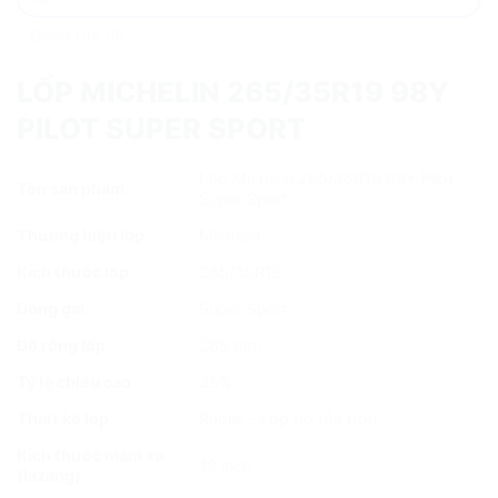
ĐÁNH GIÁ (0)
LỐP MICHELIN 265/35R19 98Y
PILOT SUPER SPORT
Lốp Michelin 265/35R19 98Y Pilot
Tên sản phẩm
Super Sport
Thương hiệu lốp
Michelin
Kích thước lốp
265/35R19
Dòng gai
Super Sport
Độ rộng lốp
265 mm
Tỷ lệ chiều cao
35%
Thiết kế lốp
Radial – Lốp bố tỏa tròn
Kích thước mâm xe
19 inch
(lazang)