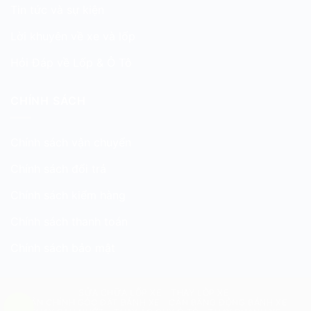
Tin tức và sự kiện
Lời khuyên về xe và lốp
Hỏi Đáp về Lốp & Ô Tô
CHÍNH SÁCH
Chính sách vận chuyển
Chính sách đổi trả
Chính sách kiểm hàng
Chính sách thanh toán
Chính sách bảo mật
SỬA CHỮA LỐP XE
THAY LỐP XE
CÂN CHỈNH GÓC ĐẶT BÁNH XE
CÂN BẰNG ĐỘNG BÁNH XE