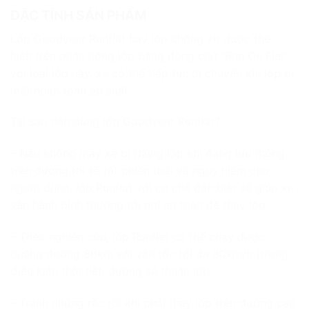
ĐẶC TÍNH SẢN PHẨM
Lốp Goodyear Runflat hay lốp chống xịt được thể
hiện trên phần hông lốp bằng dòng chữ “Run On Flat”,
với loại lốp này, xe có thể tiếp tục di chuyển khi lốp bị
mất hoàn toàn áp suất.
Tại sao nên dùng lốp Goodyear Runflat?
– Nếu không may xe bị thủng lốp khi đang lưu thông
trên đường thì sẽ rất phiền toái và nguy hiểm cho
người dùng, lốp Runflat với cơ chế đặc biệt sẽ giúp xe
vận hành bình thường tới nơi an toàn để thay lốp.
– Theo nghiên cứu, lốp Runflat có thể chạy được
quãng đường 80km với vận tốc tối đa 80km/h (trong
điều kiện thời tiết, đường sá thuận lợi).
– Tránh những rắc rối khi phải thay lốp trên đường cao