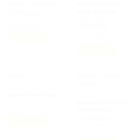
(NEW) – Việt Nam
Xịt) Chính Hãng –
Made in China
4.105.000
₫
590.548
₫
Giá
Giá
548.458
₫
Xem chi tiết
gốc
hiện
là:
tại
590.548 ₫.
là:
Tìm kích cỡ lốp
Xem chi tiết
548.458 ₫.
Tìm kích cỡ lốp
add
add
LỐP XE Ô TÔ CHÍNH HÃNG
Nước rửa xe Total
LỐP XE Ô TÔ CHÍNH HÃNG
Kumho 265/60R18
KUMHO KL21
Xem chi tiết
3.785.000
₫
Tìm kích cỡ lốp
Xem chi tiết