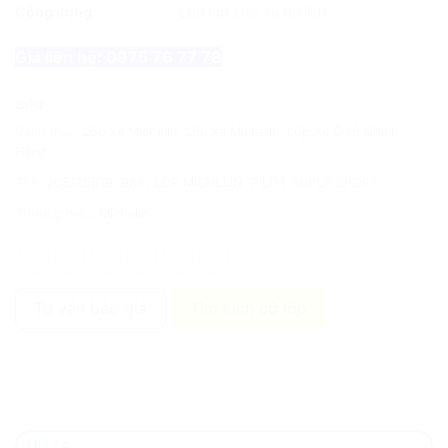
Công dụng
Lốp lắp cho xe du lịch
Giá liên hệ: 0975 76 77 78
add
Danh mục:
Lốp xe Michelin
,
Lốp xe Michelin
,
Lốp Xe Ô tô Chính
Hãng
Thẻ:
265/35R19
,
98Y
,
LỐP MICHELIN
,
PILOT SUPER SPORT
Thương hiệu:
Michelin
Tư vấn báo giá
Tìm kích cỡ lốp
MÔ TẢ