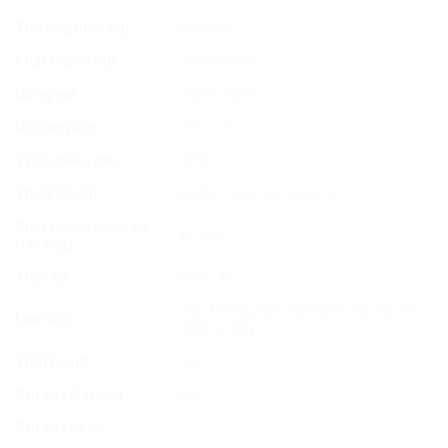
Thương hiệu lốp
Michelin
Kích thước lốp
265/35R19
Dòng gai
Super Sport
Độ rộng lốp
265 mm
Tỷ lệ chiều cao
35%
Thiết kế lốp
Radial – Lốp bố tỏa tròn
Kích thước mâm xe
19 inch
(lazang)
Xuất xứ
Châu Âu
Lốp không săm (
so sánh với lốp có
Loại lốp
săm tại đây
)
Tình trạng
Mới
Chỉ số tải trọng
98
Chỉ số tốc độ
Y