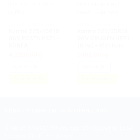
add
add
LỐP XE Ô TÔ CHÍNH HÃNG
LỐP XE Ô TÔ CHÍNH HÃNG
Kumho 225/45R19
Kumho 225/55R18
96Y ECSTA PS71 –
98V CRUGEN HP71
KOREA
(New) – Việt Nam
4.320.000
₫
3.102.516
₫
Xem chi tiết
Xem chi tiết
Tìm kích cỡ lốp
Tìm kích cỡ lốp
CÔNG TY TNHH TM DV Ô TÔ PHI LONG
GPKD số 3702997768 cấp ngày 29/09/2021 tại Sở kế
hoạch và Đầu tư Bình Dương