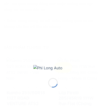
tốc, nơi giao thông đông đúc hoặc những khu vực
vắng vẻ, xa khu dân cư.
– Giảm trọng lượng và tiết kiệm không gian xe do
không cần lưu trữ lốp dự phòng.
SẢN PHẨM TƯƠNG TỰ
Giảm giá!
add
add
LỐP XE Ô TÔ CHÍNH HÃNG
LỐP XE Ô TÔ CHÍNH HÃNG
Kumho 255/60R18
Lốp Pirelli
112T ROAD
285/45R19 111W
VENTURE AT52
Run Flat (Chống