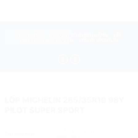
Skip
to
content
TRANG CHỦ
/
LỐP XE Ô TÔ CHÍNH HÃNG
/
LỐP
DÀNH CHO XE CHÂU ÂU
/
LỐP XE MICHELIN
LỐP MICHELIN 265/35R19 98Y
add
PILOT SUPER SPORT
Lốp Michelin 265/35R19 98Y Pilot
Tên sản phẩm
Super Sport