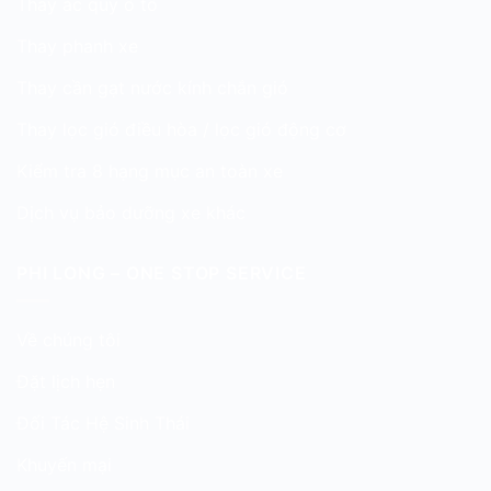
Thay ắc quy ô tô
Thay phanh xe
Thay cần gạt nước kính chắn gió
Thay lọc gió điều hòa / lọc gió động cơ
Kiểm tra 8 hạng mục an toàn xe
Dịch vụ bảo dưỡng xe khác
PHI LONG – ONE STOP SERVICE
Về chúng tôi
Đặt lịch hẹn
Đối Tác Hệ Sinh Thái
Khuyến mại