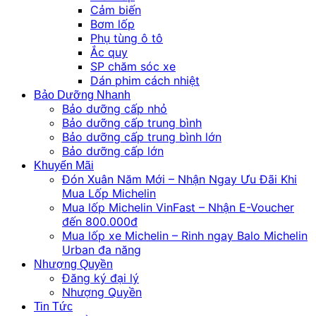
Cảm biến
Bơm lốp
Phụ tùng ô tô
Ắc quy
SP chăm sóc xe
Dán phim cách nhiệt
Bảo Dưỡng Nhanh
Bảo dưỡng cấp nhỏ
Bảo dưỡng cấp trung bình
Bảo dưỡng cấp trung bình lớn
Bảo dưỡng cấp lớn
Khuyến Mãi
Đón Xuân Năm Mới – Nhận Ngay Ưu Đãi Khi
Mua Lốp Michelin
Mua lốp Michelin VinFast – Nhận E-Voucher
đến 800.000đ
Mua lốp xe Michelin – Rinh ngay Balo Michelin
Urban đa năng
Nhượng Quyền
Đăng ký đại lý
Nhượng Quyền
Tin Tức