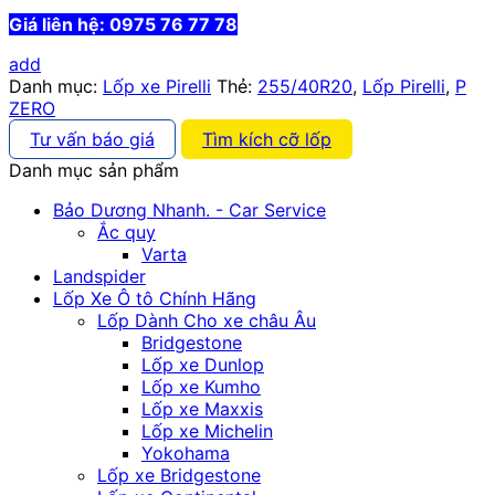
Giá liên hệ: 0975 76 77 78
add
Danh mục:
Lốp xe Pirelli
Thẻ:
255/40R20
,
Lốp Pirelli
,
P
ZERO
Tư vấn báo giá
Tìm kích cỡ lốp
Danh mục sản phẩm
Bảo Dương Nhanh. - Car Service
Ắc quy
Varta
Landspider
Lốp Xe Ô tô Chính Hãng
Lốp Dành Cho xe châu Âu
Bridgestone
Lốp xe Dunlop
Lốp xe Kumho
Lốp xe Maxxis
Lốp xe Michelin
Yokohama
Lốp xe Bridgestone