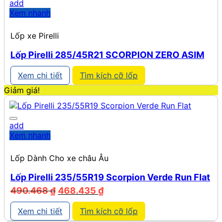
add
Xem nhanh
Lốp xe Pirelli
Lốp Pirelli 285/45R21 SCORPION ZERO ASIM
Xem chi tiết
Tìm kích cỡ lốp
Giảm giá!
add
Xem nhanh
Lốp Dành Cho xe châu Âu
Lốp Pirelli 235/55R19 Scorpion Verde Run Flat
Giá
Giá
490.468
₫
468.435
₫
gốc
hiện
là:
tại
Xem chi tiết
Tìm kích cỡ lốp
490.468 ₫.
là: