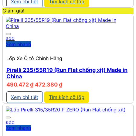
Xem chi tiết
Tìm kích cỡ lốp
Giảm giá!
add
Xem nhanh
Lốp Xe Ô tô Chính Hãng
Pirelli 235/55R19 (Run Flat chống xịt) Made in
China
Giá
Giá
490.472
₫
472.380
₫
gốc
hiện
là:
tại
Xem chi tiết
Tìm kích cỡ lốp
490.472 ₫.
là:
472.380 ₫.
add
Xem nhanh