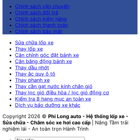
Chính sách vận chuyển
Chính sách đổi trả
Chính sách kiểm hàng
Chính sách thanh toán
Chính sách bảo mật
Sửa chữa lốp xe
Thay lốp xe
Cân chỉnh góc đặt bánh xe
Cân bằng động bánh xe
Thay dầu nhớt
Thay ắc quy ô tô
Thay phanh xe
Thay cần gạt nước kính chắn gió
Thay lọc gió điều hòa / lọc gió động cơ
Kiểm tra 8 hạng mục an toàn xe
Dịch vụ bảo dưỡng xe khác
Copyright 2026 ©
Phi Long auto - Hệ thống lốp xe -
Sửa chữa - Chăm sóc xe hơi cao cấp
| Nâng Tầm trải
nghiệm lái - An toàn trọn Hành Trình
Tìm