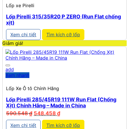
Lốp xe Pirelli
Lốp Pirelli 315/35R20 P ZERO (Run Flat chống
xịt)
Xem chi tiết
Tìm kích cỡ lốp
Giảm giá!
add
Xem nhanh
Lốp Xe Ô tô Chính Hãng
Lốp Pirelli 285/45R19 111W Run Flat (Chống
Xịt) Chính Hãng – Made in China
Giá
Giá
590.548
₫
548.458
₫
gốc
hiện
là:
tại
Xem chi tiết
Tìm kích cỡ lốp