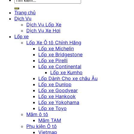
kiếm:
Trang chủ
Dịch Vụ
Dịch Vụ Lốp Xe
Dịch Vụ Xe Hơi
Lốp xe
Lốp Xe Ô tô Chính Hãng
Lốp xe Michelin
Lốp xe Bridgestone
Lốp xe Pirelli
Lốp xe Continental
Lốp xe Kumho
Lốp Dành Cho xe châu Âu
Lốp xe Dunlop
Lốp xe Goodyear
Lốp xe Hankook
Lốp xe Yokohama
Lốp xe Toyo
Mâm ô tô
Mâm TAM
Phụ kiện Ô tô
Vietmap