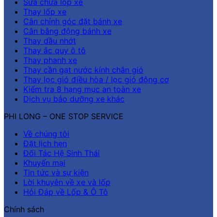
Sửa chữa lốp xe
Thay lốp xe
Cân chỉnh góc đặt bánh xe
Cân bằng động bánh xe
Thay dầu nhớt
Thay ắc quy ô tô
Thay phanh xe
Thay cần gạt nước kính chắn gió
Thay lọc gió điều hòa / lọc gió động cơ
Kiểm tra 8 hạng mục an toàn xe
Dịch vụ bảo dưỡng xe khác
PHI LONG – ONE STOP SERVICE
Về chúng tôi
Đặt lịch hẹn
Đối Tác Hệ Sinh Thái
Khuyến mại
Tin tức và sự kiện
Lời khuyên về xe và lốp
Hỏi Đáp về Lốp & Ô Tô
Chính sách