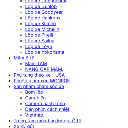
Lốp xe Continental
Lốp xe Dunlop
Lốp xe Goodyear
Lốp xe Hankook
Lốp xe Kumho
Lốp xe Michelin
Lốp xe Pirelli
Lốp xe Sailun
Lốp xe Toyo
Lốp xe Yokohama
Mâm ô tô
Mâm TAM
NÂNG CÂP MÂM.
Phụ tùng theo xe - USA
Phuộc giảm xóc MONROE
Sản phẩm chăm sóc xe
Bơm lốp
Cảm biến
Camera hành trình
Dán phim cách nhiệt
Vietmap
Trung tâm mua bán ký gửi Ô tô
Xe ký gửi