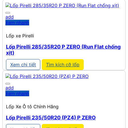
468.435 ₫.
add
Xem nhanh
Lốp xe Pirelli
Lốp Pirelli 285/35R20 P ZERO (Run Flat chống
xịt)
Xem chi tiết
Tìm kích cỡ lốp
add
Xem nhanh
Lốp Xe Ô tô Chính Hãng
Lốp Pirelli 235/50R20 (PZ4) P ZERO