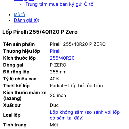
Trung tâm mua bán ký gửi Ô tô
Mô tả
Đánh giá (0)
Lốp Pirelli 255/40R20 P Zero
Tên sản phẩm
Pirelli 255/40R20 P ZERO
Thương hiệu lốp
Pirelli
Kích thước lốp
255/40R20
Dòng gai
P ZERO
Độ rộng lốp
255mm
Tỷ lệ chiều cao
40%
Thiết kế lốp
Radial – Lốp bố tỏa tròn
Kích thước mâm xe
20 inch
(lazang)
Xuất xứ
Đức
Lốp không săm (
so sánh với lốp
Loại lốp
có săm tại đây
)
Tình trạng
Mới