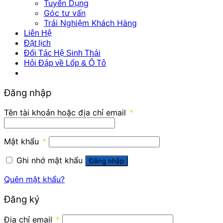
Tuyển Dụng
Góc tư vấn
Trải Nghiệm Khách Hàng
Liên Hệ
Đặt lịch
Đối Tác Hệ Sinh Thái
Hỏi Đáp về Lốp & Ô Tô
Đăng nhập
Tên tài khoản hoặc địa chỉ email
*
Mật khẩu
*
Ghi nhớ mật khẩu
Đăng nhập
Quên mật khẩu?
Đăng ký
Địa chỉ email
*