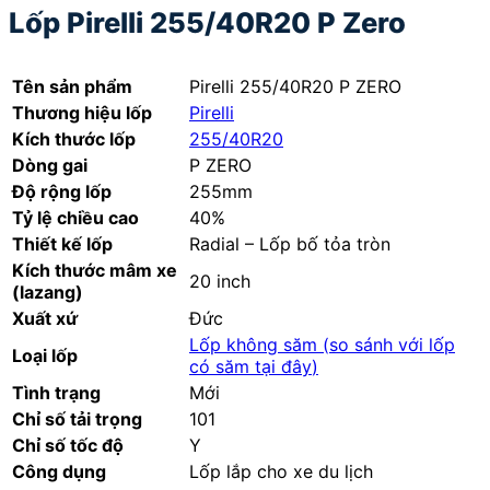
Lốp Pirelli 255/40R20 P Zero
Tên sản phẩm
Pirelli 255/40R20 P ZERO
Thương hiệu lốp
Pirelli
Kích thước lốp
255/40R20
Dòng gai
P ZERO
Độ rộng lốp
255mm
Tỷ lệ chiều cao
40%
Thiết kế lốp
Radial – Lốp bố tỏa tròn
Kích thước mâm xe
20 inch
(lazang)
Xuất xứ
Đức
Lốp không săm (
so sánh với lốp
Loại lốp
có săm tại đây
)
Tình trạng
Mới
Chỉ số tải trọng
101
Chỉ số tốc độ
Y
Công dụng
Lốp lắp cho xe du lịch