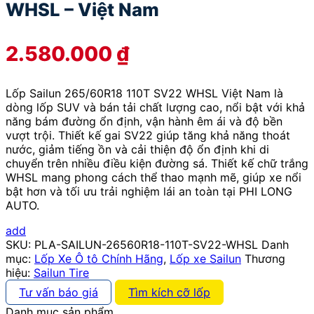
WHSL – Việt Nam
2.580.000
₫
Lốp Sailun 265/60R18 110T SV22 WHSL Việt Nam là
dòng lốp SUV và bán tải chất lượng cao, nổi bật với khả
năng bám đường ổn định, vận hành êm ái và độ bền
vượt trội. Thiết kế gai SV22 giúp tăng khả năng thoát
nước, giảm tiếng ồn và cải thiện độ ổn định khi di
chuyển trên nhiều điều kiện đường sá. Thiết kế chữ trắng
WHSL mang phong cách thể thao mạnh mẽ, giúp xe nổi
bật hơn và tối ưu trải nghiệm lái an toàn tại PHI LONG
AUTO.
add
SKU:
PLA-SAILUN-26560R18-110T-SV22-WHSL
Danh
mục:
Lốp Xe Ô tô Chính Hãng
,
Lốp xe Sailun
Thương
hiệu:
Sailun Tire
Tư vấn báo giá
Tìm kích cỡ lốp
Danh mục sản phẩm