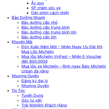
Ắc quy
SP chăm sóc xe
Dán phim cách nhiệt
Bảo Dưỡng Nhanh
Bảo dưỡng cấp nhỏ
Bảo dưỡng cấp trung bình
Bảo dưỡng cấp trung bình lớn
Bảo dưỡng cấp lớn
Khuyến Mãi
Đón Xuân Năm Mới – Nhận Ngay Ưu Đãi Khi
Mua Lốp Michelin
Mua lốp Michelin VinFast – Nhận E-Voucher
đến 800.000đ
Mua lốp xe Michelin – Rinh ngay Balo Michelin
Urban đa năng
Nhượng Quyền
Đăng ký đại lý
Nhượng Quyền
Tin Tức
Tuyển Dụng
Góc tư vấn
Trải Nghiệm Khách Hàng