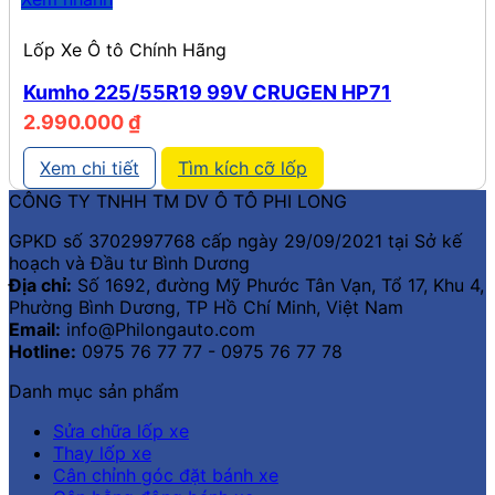
Lốp Xe Ô tô Chính Hãng
Kumho 225/55R19 99V CRUGEN HP71
2.990.000
₫
Xem chi tiết
Tìm kích cỡ lốp
CÔNG TY TNHH TM DV Ô TÔ PHI LONG
GPKD số 3702997768 cấp ngày 29/09/2021 tại Sở kế
hoạch và Đầu tư Bình Dương
Địa chỉ:
Số 1692, đường Mỹ Phước Tân Vạn, Tổ 17, Khu 4,
Phường Bình Dương, TP Hồ Chí Minh, Việt Nam
Email:
info@Philongauto.com
Hotline:
0975 76 77 77 - 0975 76 77 78
Danh mục sản phẩm
Sửa chữa lốp xe
Thay lốp xe
Cân chỉnh góc đặt bánh xe