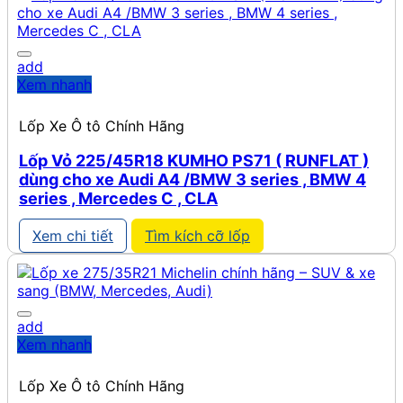
add
Xem nhanh
Lốp Xe Ô tô Chính Hãng
Lốp Vỏ 225/45R18 KUMHO PS71 ( RUNFLAT )
dùng cho xe Audi A4 /BMW 3 series , BMW 4
series , Mercedes C , CLA
Xem chi tiết
Tìm kích cỡ lốp
add
Xem nhanh
Lốp Xe Ô tô Chính Hãng