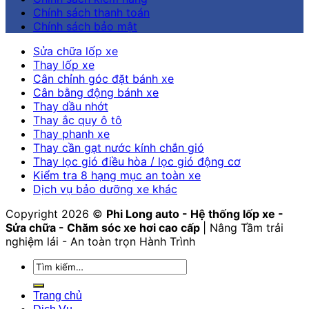
Chính sách thanh toán
Chính sách bảo mật
Sửa chữa lốp xe
Thay lốp xe
Cân chỉnh góc đặt bánh xe
Cân bằng động bánh xe
Thay dầu nhớt
Thay ắc quy ô tô
Thay phanh xe
Thay cần gạt nước kính chắn gió
Thay lọc gió điều hòa / lọc gió động cơ
Kiểm tra 8 hạng mục an toàn xe
Dịch vụ bảo dưỡng xe khác
Copyright 2026 ©
Phi Long auto - Hệ thống lốp xe -
Sửa chữa - Chăm sóc xe hơi cao cấp
| Nâng Tầm trải
nghiệm lái - An toàn trọn Hành Trình
Tìm
kiếm:
Trang chủ