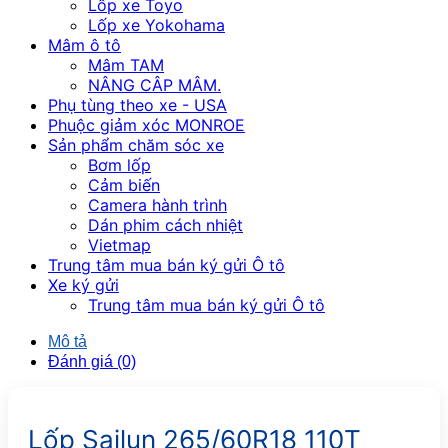
Lốp xe Toyo
Lốp xe Yokohama
Mâm ô tô
Mâm TAM
NÂNG CÂP MÂM.
Phụ tùng theo xe - USA
Phuộc giảm xóc MONROE
Sản phẩm chăm sóc xe
Bơm lốp
Cảm biến
Camera hành trình
Dán phim cách nhiệt
Vietmap
Trung tâm mua bán ký gửi Ô tô
Xe ký gửi
Trung tâm mua bán ký gửi Ô tô
Mô tả
Đánh giá (0)
Lốp Sailun 265/60R18 110T