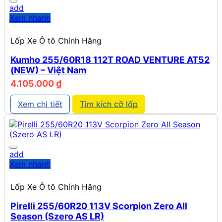
add
Xem nhanh
Lốp Xe Ô tô Chính Hãng
Kumho 255/60R18 112T ROAD VENTURE AT52
(NEW) – Việt Nam
4.105.000
₫
Xem chi tiết
Tìm kích cỡ lốp
add
Xem nhanh
Lốp Xe Ô tô Chính Hãng
Pirelli 255/60R20 113V Scorpion Zero All
Season (Szero AS LR)