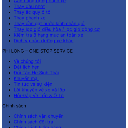
Cân bằng động bánh xe
Thay dầu nhớt
Thay ắc quy ô tô
Thay phanh xe
Thay cần gạt nước kính chắn gió
Thay lọc gió điều hòa / lọc gió động cơ
Kiểm tra 8 hạng mục an toàn xe
Dịch vụ bảo dưỡng xe khác
PHI LONG – ONE STOP SERVICE
Về chúng tôi
Đặt lịch hẹn
Đối Tác Hệ Sinh Thái
Khuyến mại
Tin tức và sự kiện
Lời khuyên về xe và lốp
Hỏi Đáp về Lốp & Ô Tô
Chính sách
Chính sách vận chuyển
Chính sách đổi trả
Chính sách kiểm hàng