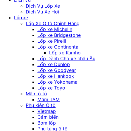
Dịch Vụ
Dịch Vụ Lốp Xe
Dịch Vụ Xe Hơi
Lốp xe
Lốp Xe Ô tô Chính Hãng
Lốp xe Michelin
Lốp xe Bridgestone
Lốp xe Pirelli
Lốp xe Continental
Lốp xe Kumho
Lốp Dành Cho xe châu Âu
Lốp xe Dunlop
Lốp xe Goodyear
Lốp xe Hankook
Lốp xe Yokohama
Lốp xe Toyo
Mâm ô tô
Mâm TAM
Phụ kiện Ô tô
Vietmap
Cảm biến
Bơm lốp
Phụ tùng ô tô