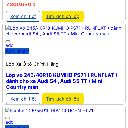
7.800.680
₫
Xem chi tiết
Tìm kích cỡ lốp
add
Xem nhanh
Lốp Xe Ô tô Chính Hãng
Lốp vỏ 245/40R18 KUMHO PS71 ( RUNFLAT )
dành cho xe Audi S4 , Audi S5 TT / Mini
Country man
Xem chi tiết
Tìm kích cỡ lốp
add
Xem nhanh