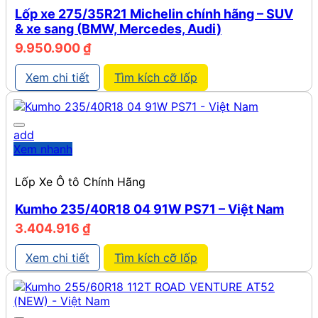
Lốp xe 275/35R21 Michelin chính hãng – SUV
& xe sang (BMW, Mercedes, Audi)
9.950.900
₫
Xem chi tiết
Tìm kích cỡ lốp
add
Xem nhanh
Lốp Xe Ô tô Chính Hãng
Kumho 235/40R18 04 91W PS71 – Việt Nam
3.404.916
₫
Xem chi tiết
Tìm kích cỡ lốp