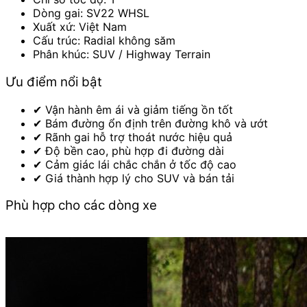
Dòng gai: SV22 WHSL
Xuất xứ: Việt Nam
Cấu trúc: Radial không săm
Phân khúc: SUV / Highway Terrain
Ưu điểm nổi bật
✔ Vận hành êm ái và giảm tiếng ồn tốt
✔ Bám đường ổn định trên đường khô và ướt
✔ Rãnh gai hỗ trợ thoát nước hiệu quả
✔ Độ bền cao, phù hợp đi đường dài
✔ Cảm giác lái chắc chắn ở tốc độ cao
✔ Giá thành hợp lý cho SUV và bán tải
Phù hợp cho các dòng xe