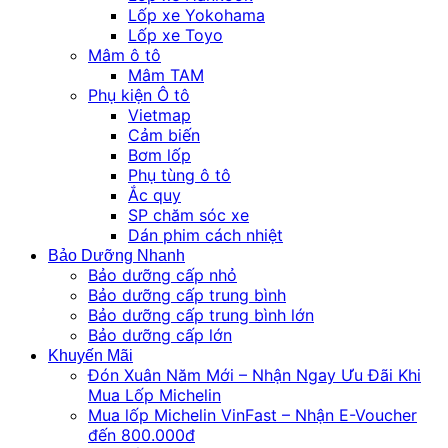
Lốp xe Yokohama
Lốp xe Toyo
Mâm ô tô
Mâm TAM
Phụ kiện Ô tô
Vietmap
Cảm biến
Bơm lốp
Phụ tùng ô tô
Ắc quy
SP chăm sóc xe
Dán phim cách nhiệt
Bảo Dưỡng Nhanh
Bảo dưỡng cấp nhỏ
Bảo dưỡng cấp trung bình
Bảo dưỡng cấp trung bình lớn
Bảo dưỡng cấp lớn
Khuyến Mãi
Đón Xuân Năm Mới – Nhận Ngay Ưu Đãi Khi
Mua Lốp Michelin
Mua lốp Michelin VinFast – Nhận E-Voucher
đến 800.000đ