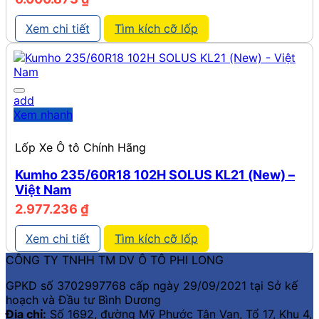
Xem chi tiết
Tìm kích cỡ lốp
add
Xem nhanh
Lốp Xe Ô tô Chính Hãng
Kumho 235/60R18 102H SOLUS KL21 (New) –
Việt Nam
2.977.236
₫
Xem chi tiết
Tìm kích cỡ lốp
CÔNG TY TNHH TM DV Ô TÔ PHI LONG
GPKD số 3702997768 cấp ngày 29/09/2021 tại Sở kế
hoạch và Đầu tư Bình Dương
Địa chỉ:
Số 1692, đường Mỹ Phước Tân Vạn, Tổ 17, Khu 4,