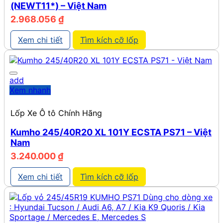
(NEWT11*) – Việt Nam
2.968.056
₫
Xem chi tiết
Tìm kích cỡ lốp
add
Xem nhanh
Lốp Xe Ô tô Chính Hãng
Kumho 245/40R20 XL 101Y ECSTA PS71 – Việt
Nam
3.240.000
₫
Xem chi tiết
Tìm kích cỡ lốp