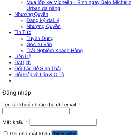
Mua lốp xe Michelin – Rinh ngay Balo Michelin
Urban đa năng
Nhượng Quyền
Đăng ký đại lý
Nhượng Quyền
Tin Tức
Tuyển Dụng
Góc tư vấn
Trải Nghiệm Khách Hàng
Liên Hệ
Đặt lịch
Đối Tác Hệ Sinh Thái
Hỏi Đáp về Lốp & Ô Tô
Đăng nhập
Tên tài khoản hoặc địa chỉ email
*
Mật khẩu
*
Ghi nhớ mật khẩu
Đăng nhập