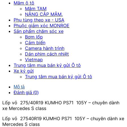
Mâm ô tô
Mâm TAM
NÂNG CÂP MÂM.
Phụ tùng theo xe - USA
Phuộc giảm xóc MONROE
Sản phẩm chăm sóc xe
Bơm lốp
Cảm biến
Camera hành trình
Dán phim cách nhiệt
Vietmap
Trung tâm mua bán ký gửi Ô tô
Xe ký gửi
Trung tâm mua bán ký gửi Ô tô
Mô tả
Đánh giá (0)
Lốp vỏ 275/40R19 KUMHO PS71 105Y – chuyên dành
xe Mercedes S class
Lốp vỏ 27540R19 KUMHO PS71 105Y – chuyên dành xe
Mercedes S class