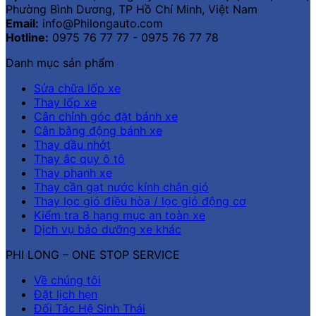
Phường Bình Dương, TP Hồ Chí Minh, Việt Nam
Email:
info@Philongauto.com
Hotline:
0975 76 77 77 - 0975 76 77 78
Danh mục sản phẩm
Sửa chữa lốp xe
Thay lốp xe
Cân chỉnh góc đặt bánh xe
Cân bằng động bánh xe
Thay dầu nhớt
Thay ắc quy ô tô
Thay phanh xe
Thay cần gạt nước kính chắn gió
Thay lọc gió điều hòa / lọc gió động cơ
Kiểm tra 8 hạng mục an toàn xe
Dịch vụ bảo dưỡng xe khác
PHI LONG – ONE STOP SERVICE
Về chúng tôi
Đặt lịch hẹn
Đối Tác Hệ Sinh Thái