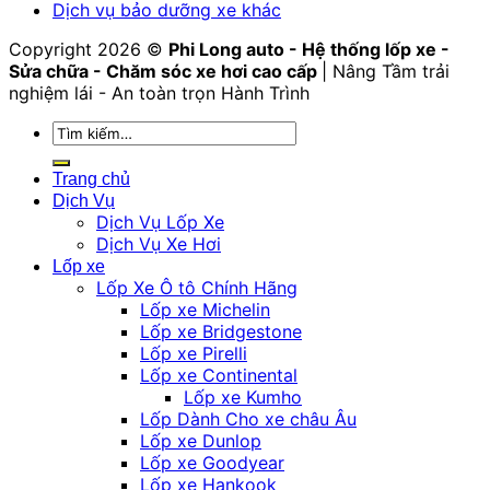
Dịch vụ bảo dưỡng xe khác
Copyright 2026 ©
Phi Long auto - Hệ thống lốp xe -
Sửa chữa - Chăm sóc xe hơi cao cấp
| Nâng Tầm trải
nghiệm lái - An toàn trọn Hành Trình
Tìm
kiếm:
Trang chủ
Dịch Vụ
Dịch Vụ Lốp Xe
Dịch Vụ Xe Hơi
Lốp xe
Lốp Xe Ô tô Chính Hãng
Lốp xe Michelin
Lốp xe Bridgestone
Lốp xe Pirelli
Lốp xe Continental
Lốp xe Kumho
Lốp Dành Cho xe châu Âu
Lốp xe Dunlop
Lốp xe Goodyear
Lốp xe Hankook