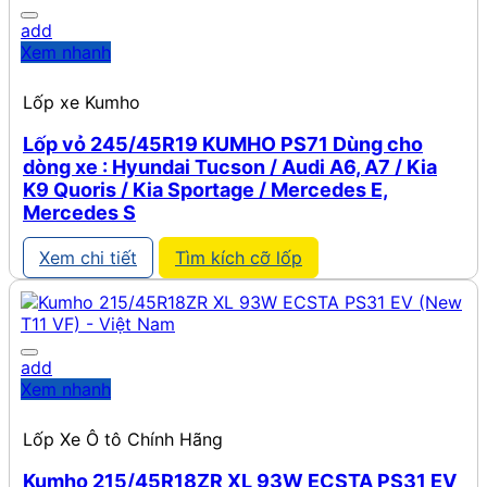
add
Xem nhanh
Lốp xe Kumho
Lốp vỏ 245/45R19 KUMHO PS71 Dùng cho
dòng xe : Hyundai Tucson / Audi A6, A7 / Kia
K9 Quoris / Kia Sportage / Mercedes E,
Mercedes S
Xem chi tiết
Tìm kích cỡ lốp
add
Xem nhanh
Lốp Xe Ô tô Chính Hãng
Kumho 215/45R18ZR XL 93W ECSTA PS31 EV