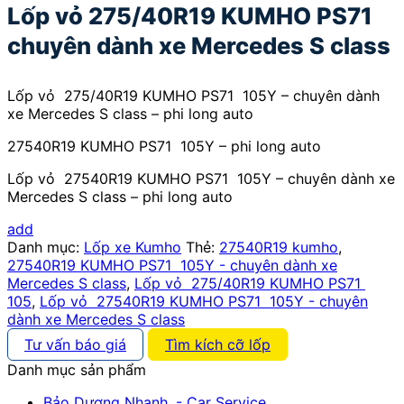
Lốp vỏ 275/40R19 KUMHO PS71
chuyên dành xe Mercedes S class
Lốp vỏ 275/40R19 KUMHO PS71 105Y – chuyên dành
xe Mercedes S class – phi long auto
27540R19 KUMHO PS71 105Y – phi long auto
Lốp vỏ 27540R19 KUMHO PS71 105Y – chuyên dành xe
Mercedes S class – phi long auto
add
Danh mục:
Lốp xe Kumho
Thẻ:
27540R19 kumho
,
27540R19 KUMHO PS71 105Y - chuyên dành xe
Mercedes S class
,
Lốp vỏ 275/40R19 KUMHO PS71
105
,
Lốp vỏ 27540R19 KUMHO PS71 105Y - chuyên
dành xe Mercedes S class
Tư vấn báo giá
Tìm kích cỡ lốp
Danh mục sản phẩm
Bảo Dương Nhanh. - Car Service