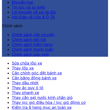
Khuyến mại
Tin tức và sự kiện
Lời khuyên về xe và lốp
Hỏi Đáp về Lốp & Ô Tô
Chính sách
Chính sách vận chuyển
Chính sách đổi trả
Chính sách kiểm hàng
Chính sách thanh toán
Chính sách bảo mật
Sửa chữa lốp xe
Thay lốp xe
Cân chỉnh góc đặt bánh xe
Cân bằng động bánh xe
Thay dầu nhớt
Thay ắc quy ô tô
Thay phanh xe
Thay cần gạt nước kính chắn gió
Thay lọc gió điều hòa / lọc gió động cơ
Kiểm tra 8 hạng mục an toàn xe