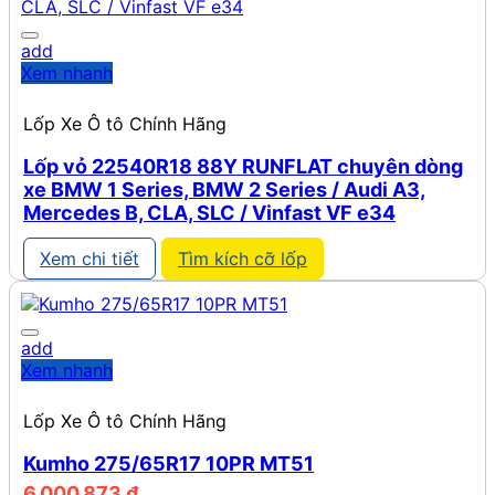
add
Xem nhanh
Lốp Xe Ô tô Chính Hãng
Lốp vỏ 22540R18 88Y RUNFLAT chuyên dòng
xe BMW 1 Series, BMW 2 Series / Audi A3,
Mercedes B, CLA, SLC / Vinfast VF e34
Xem chi tiết
Tìm kích cỡ lốp
add
Xem nhanh
Lốp Xe Ô tô Chính Hãng
Kumho 275/65R17 10PR MT51
6.000.873
₫