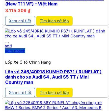
(New T11 VF) – Việt Nam
3.115.309
₫
Xem chi tiết
Tìm kích cỡ lốp
add
Xem nhanh
Lốp Xe Ô tô Chính Hãng
Lốp vỏ 245/40R18 KUMHO PS71 ( RUNFLAT )
dành cho xe Audi S4 , Audi S5 TT / Mini
Country man
Xem chi tiết
Tìm kích cỡ lốp