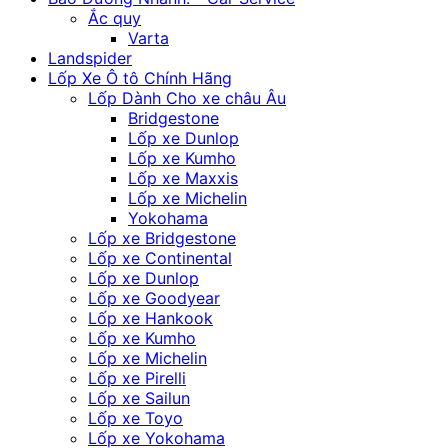
Ắc quy
Varta
Landspider
Lốp Xe Ô tô Chính Hãng
Lốp Dành Cho xe châu Âu
Bridgestone
Lốp xe Dunlop
Lốp xe Kumho
Lốp xe Maxxis
Lốp xe Michelin
Yokohama
Lốp xe Bridgestone
Lốp xe Continental
Lốp xe Dunlop
Lốp xe Goodyear
Lốp xe Hankook
Lốp xe Kumho
Lốp xe Michelin
Lốp xe Pirelli
Lốp xe Sailun
Lốp xe Toyo
Lốp xe Yokohama