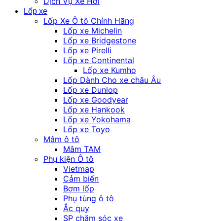
Dịch Vụ Xe Hơi
Lốp xe
Lốp Xe Ô tô Chính Hãng
Lốp xe Michelin
Lốp xe Bridgestone
Lốp xe Pirelli
Lốp xe Continental
Lốp xe Kumho
Lốp Dành Cho xe châu Âu
Lốp xe Dunlop
Lốp xe Goodyear
Lốp xe Hankook
Lốp xe Yokohama
Lốp xe Toyo
Mâm ô tô
Mâm TAM
Phụ kiện Ô tô
Vietmap
Cảm biến
Bơm lốp
Phụ tùng ô tô
Ắc quy
SP chăm sóc xe