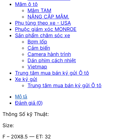
Mâm ô tô
Mâm TAM
NÂNG CÂP MÂM.
Phụ tùng theo xe - USA
Phuộc giảm xóc MONROE
Sản phẩm chăm sóc xe
Bơm lốp
Cảm biến
Camera hành trình
Dán phim cách nhiệt
Vietmap
Trung tâm mua bán ký gửi Ô tô
Xe ký gửi
Trung tâm mua bán ký gửi Ô tô
Mô tả
Đánh giá (0)
Thông Số kỹ Thuật:
Size:
F – 20X8.5 — ET: 32