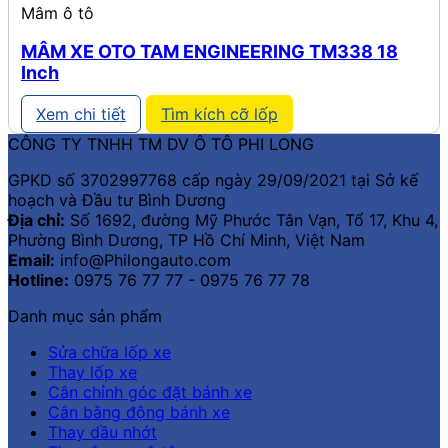
Mâm ô tô
MÂM XE OTO TAM ENGINEERING TM338 18
Inch
Xem chi tiết
Tìm kích cỡ lốp
CÔNG TY TNHH TM DV Ô TÔ PHI LONG
GPKD số 3702997768 cấp ngày 29/09/2021 tại Sở kế
hoạch và Đầu tư Bình Dương
Địa chỉ:
Số 1692, đường Mỹ Phước Tân Vạn, Tổ 17, Khu 4,
Phường Bình Dương, TP Hồ Chí Minh, Việt Nam
Email:
info@Philongauto.com
Hotline:
0975 76 77 77 - 0975 76 77 78
Danh mục sản phẩm
Sửa chữa lốp xe
Thay lốp xe
Cân chỉnh góc đặt bánh xe
Cân bằng động bánh xe
Thay dầu nhớt