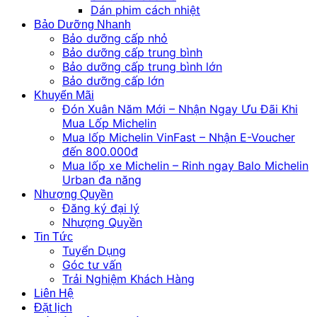
Dán phim cách nhiệt
Bảo Dưỡng Nhanh
Bảo dưỡng cấp nhỏ
Bảo dưỡng cấp trung bình
Bảo dưỡng cấp trung bình lớn
Bảo dưỡng cấp lớn
Khuyến Mãi
Đón Xuân Năm Mới – Nhận Ngay Ưu Đãi Khi
Mua Lốp Michelin
Mua lốp Michelin VinFast – Nhận E-Voucher
đến 800.000đ
Mua lốp xe Michelin – Rinh ngay Balo Michelin
Urban đa năng
Nhượng Quyền
Đăng ký đại lý
Nhượng Quyền
Tin Tức
Tuyển Dụng
Góc tư vấn
Trải Nghiệm Khách Hàng
Liên Hệ
Đặt lịch