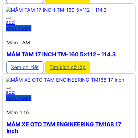
add
Xem nhanh
Mâm TAM
MÂM TAM 17 INCH TM-160 5×112 – 114.3
Xem chi tiết
Tìm kích cỡ lốp
add
Xem nhanh
Mâm ô tô
MÂM XE OTO TAM ENGINEERING TM168 17
Inch