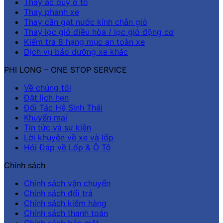
Thay ắc quy ô tô
Thay phanh xe
Thay cần gạt nước kính chắn gió
Thay lọc gió điều hòa / lọc gió động cơ
Kiểm tra 8 hạng mục an toàn xe
Dịch vụ bảo dưỡng xe khác
PHI LONG – ONE STOP SERVICE
Về chúng tôi
Đặt lịch hẹn
Đối Tác Hệ Sinh Thái
Khuyến mại
Tin tức và sự kiện
Lời khuyên về xe và lốp
Hỏi Đáp về Lốp & Ô Tô
Chính sách
Chính sách vận chuyển
Chính sách đổi trả
Chính sách kiểm hàng
Chính sách thanh toán
Chính sách bảo mật