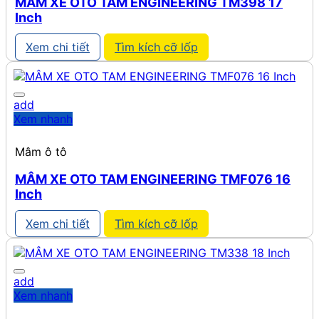
MÂM XE OTO TAM ENGINEERING TM398 17
Inch
Xem chi tiết
Tìm kích cỡ lốp
add
Xem nhanh
Mâm ô tô
MÂM XE OTO TAM ENGINEERING TMF076 16
Inch
Xem chi tiết
Tìm kích cỡ lốp
add
Xem nhanh