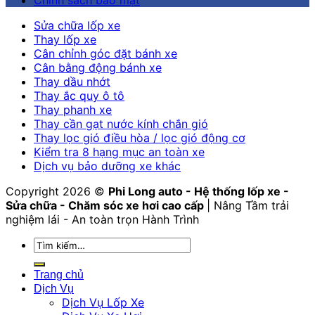
Sửa chữa lốp xe
Thay lốp xe
Cân chỉnh góc đặt bánh xe
Cân bằng động bánh xe
Thay dầu nhớt
Thay ắc quy ô tô
Thay phanh xe
Thay cần gạt nước kính chắn gió
Thay lọc gió điều hòa / lọc gió động cơ
Kiểm tra 8 hạng mục an toàn xe
Dịch vụ bảo dưỡng xe khác
Copyright 2026 ©
Phi Long auto - Hệ thống lốp xe -
Sửa chữa - Chăm sóc xe hơi cao cấp
| Nâng Tầm trải
nghiệm lái - An toàn trọn Hành Trình
Tìm
kiếm:
Trang chủ
Dịch Vụ
Dịch Vụ Lốp Xe