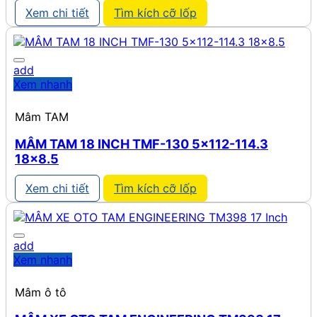
Xem chi tiết
Tìm kích cỡ lốp
add
Xem nhanh
Mâm TAM
MÂM TAM 18 INCH TMF-130 5×112-114.3
18×8.5
Xem chi tiết
Tìm kích cỡ lốp
add
Xem nhanh
Mâm ô tô