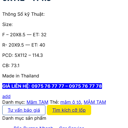
Thông Số kỹ Thuật:
Size:
F – 20X8.5 — ET: 32
R- 20X9.5 — ET: 40
PCD: 5X112 – 114.3
CB: 73.1
Made in Thailand
GIÁ LIÊN HỆ: 0975 76 77 77 – 0975 76 77 78
add
Danh mục:
Mâm TAM
Thẻ:
mâm ô tô
,
MÂM TAM
Tư vấn báo giá
Tìm kích cỡ lốp
Danh mục sản phẩm