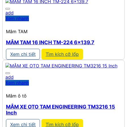
add
Xem nhanh
Mâm TAM
MÂM TAM 16 INCH TM-224 6×139.7
Xem chi tiết
Tìm kích cỡ lốp
add
Xem nhanh
Mâm ô tô
MÂM XE OTO TAM ENGINEERING TM3216 15
Inch
Xem chi tiết
Tìm kích cỡ lốp