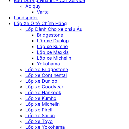
Bảo Dương Nhanh. - Car Service
Ắc quy
Varta
Landspider
Lốp Xe Ô tô Chính Hãng
Lốp Dành Cho xe châu Âu
Bridgestone
Lốp xe Dunlop
Lốp xe Kumho
Lốp xe Maxxis
Lốp xe Michelin
Yokohama
Lốp xe Bridgestone
Lốp xe Continental
Lốp xe Dunlop
Lốp xe Goodyear
Lốp xe Hankook
Lốp xe Kumho
Lốp xe Michelin
Lốp xe Pirelli
Lốp xe Sailun
Lốp xe Toyo
Lốp xe Yokohama