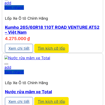
add
Xem nhanh
Lốp Xe Ô tô Chính Hãng
Kumho 265/60R18 110T ROAD VENTURE AT52
– Việt Nam
4.275.000
₫
Xem chi tiết
Tìm kích cỡ lốp
add
Xem nhanh
Lốp Xe Ô tô Chính Hãng
Nước rửa mâm xe Total
Xem chi tiết
Tìm kích cỡ lốp