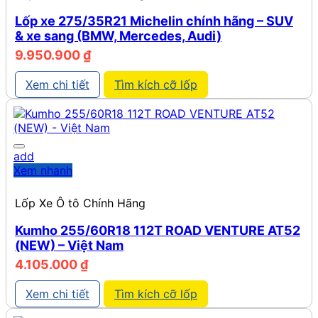
Lốp xe 275/35R21 Michelin chính hãng – SUV
& xe sang (BMW, Mercedes, Audi)
9.950.900
₫
Xem chi tiết
Tìm kích cỡ lốp
add
Xem nhanh
Lốp Xe Ô tô Chính Hãng
Kumho 255/60R18 112T ROAD VENTURE AT52
(NEW) – Việt Nam
4.105.000
₫
Xem chi tiết
Tìm kích cỡ lốp