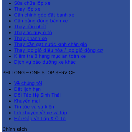
Sửa chữa lốp xe
Thay lốp xe
Cân chỉnh góc đặt bánh xe
Cân bằng động bánh xe
Thay dầu nhớt
Thay ắc quy ô tô
Thay phanh xe
Thay cần gạt nước kính chắn gió
Thay lọc gió điều hòa / lọc gió động cơ
Kiểm tra 8 hạng mục an toàn xe
Dịch vụ bảo dưỡng xe khác
PHI LONG – ONE STOP SERVICE
Về chúng tôi
Đặt lịch hẹn
Đối Tác Hệ Sinh Thái
Khuyến mại
Tin tức và sự kiện
Lời khuyên về xe và lốp
Hỏi Đáp về Lốp & Ô Tô
Chính sách