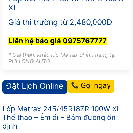
XL
Giá thị trường từ 2,480,000Đ
Liên hệ báo giá 0975767777
* Giá tham khảo lốp Matrax chính hãng tại
PHI LONG AUTO
Đặt Lịch Online
Gọi ngay
Lốp Matrax 245/45R18ZR 100W XL |
Thể thao – Êm ái – Bám đường ổn
định