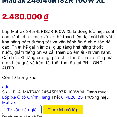
Matrax 245/45R18ZR 100W XL
2.480.000
₫
Lốp Matrax 245/45R18ZR 100W XL là dòng lốp hiệu suất
cao dành cho sedan và xe thể thao hiện đại, nổi bật với
khả năng bám đường tốt và vận hành ổn định ở tốc độ
cao. Thiết kế gai hiện đại giúp tăng khả năng thoát
nước, giảm tiếng ồn và cải thiện độ êm ái khi vận hành.
Cấu trúc XL tăng cường giúp chịu tải tốt hơn, chống mài
mòn hiệu quả và kéo dài tuổi thọ lốp tại PHI LONG
AUTO.
Còn 10 trong kho
add
SKU:
PLA-MATRAX-24545R18ZR-100W-XL
Danh mục:
Lốp Xe Ô tô Chính Hãng
Thẻ:
01PL20125
Thương hiệu:
Matrax
Tư vấn báo giá
Tìm kích cỡ lốp
Danh mục sản phẩm