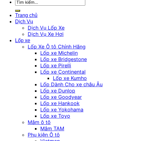
Tìm
kiếm:
Trang chủ
Dịch Vụ
Dịch Vụ Lốp Xe
Dịch Vụ Xe Hơi
Lốp xe
Lốp Xe Ô tô Chính Hãng
Lốp xe Michelin
Lốp xe Bridgestone
Lốp xe Pirelli
Lốp xe Continental
Lốp xe Kumho
Lốp Dành Cho xe châu Âu
Lốp xe Dunlop
Lốp xe Goodyear
Lốp xe Hankook
Lốp xe Yokohama
Lốp xe Toyo
Mâm ô tô
Mâm TAM
Phụ kiện Ô tô
Vietmap