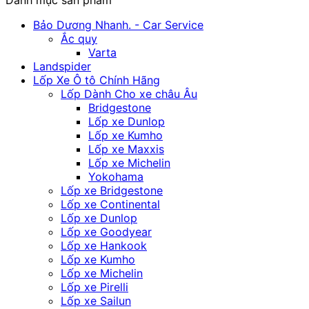
Bảo Dương Nhanh. - Car Service
Ắc quy
Varta
Landspider
Lốp Xe Ô tô Chính Hãng
Lốp Dành Cho xe châu Âu
Bridgestone
Lốp xe Dunlop
Lốp xe Kumho
Lốp xe Maxxis
Lốp xe Michelin
Yokohama
Lốp xe Bridgestone
Lốp xe Continental
Lốp xe Dunlop
Lốp xe Goodyear
Lốp xe Hankook
Lốp xe Kumho
Lốp xe Michelin
Lốp xe Pirelli
Lốp xe Sailun