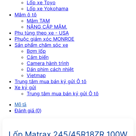
Lốp xe Toyo
Lốp xe Yokohama
Mâm ô tô
Mâm TAM
NÂNG CÂP MÂM.
Phụ tùng theo xe - USA
Phuộc giảm xóc MONROE
Sản phẩm chăm sóc xe
Bơm lốp
Cảm biến
Camera hành trình
Dán phim cách nhiệt
Vietmap
Trung tâm mua bán ký gửi Ô tô
Xe ký gửi
Trung tâm mua bán ký gửi Ô tô
Mô tả
Đánh giá (0)
Lốp Matrax 245/45R18ZR 100W