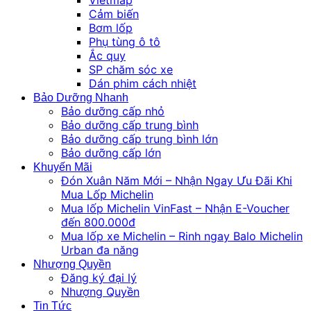
Cảm biến
Bơm lốp
Phụ tùng ô tô
Ắc quy
SP chăm sóc xe
Dán phim cách nhiệt
Bảo Dưỡng Nhanh
Bảo dưỡng cấp nhỏ
Bảo dưỡng cấp trung bình
Bảo dưỡng cấp trung bình lớn
Bảo dưỡng cấp lớn
Khuyến Mãi
Đón Xuân Năm Mới – Nhận Ngay Ưu Đãi Khi
Mua Lốp Michelin
Mua lốp Michelin VinFast – Nhận E-Voucher
đến 800.000đ
Mua lốp xe Michelin – Rinh ngay Balo Michelin
Urban đa năng
Nhượng Quyền
Đăng ký đại lý
Nhượng Quyền
Tin Tức