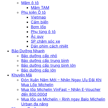
Mâm ô tô
Mâm TAM
Phụ kiện Ô tô
Vietmap
Cảm biến
Bơm lốp
Phụ tùng ô tô
Ắc quy
SP chăm sóc xe
Dán phim cách nhiệt
Bảo Dưỡng Nhanh
Bảo dưỡng cấp nhỏ
Bảo dưỡng cấp trung bình
Bảo dưỡng cấp trung bình lớn
Bảo dưỡng cấp lớn
Khuyến Mãi
Đón Xuân Năm Mới – Nhận Ngay Ưu Đãi Khi
Mua Lốp Michelin
Mua lốp Michelin VinFast – Nhận E-Voucher
đến 800.000đ
Mua lốp xe Michelin – Rinh ngay Balo Michelin
Urban đa năng