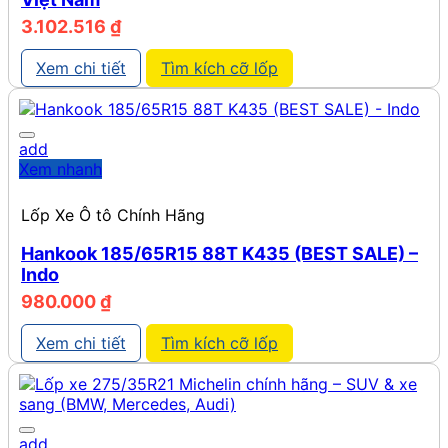
3.102.516
₫
Xem chi tiết
Tìm kích cỡ lốp
add
Xem nhanh
Lốp Xe Ô tô Chính Hãng
Hankook 185/65R15 88T K435 (BEST SALE) –
Indo
980.000
₫
Xem chi tiết
Tìm kích cỡ lốp
add