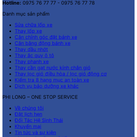
Hotline:
0975 76 77 77 - 0975 76 77 78
Danh mục sản phẩm
Sửa chữa lốp xe
Thay lốp xe
Cân chỉnh góc đặt bánh xe
Cân bằng động bánh xe
Thay dầu nhớt
Thay ắc quy ô tô
Thay phanh xe
Thay cần gạt nước kính chắn gió
Thay lọc gió điều hòa / lọc gió động cơ
Kiểm tra 8 hạng mục an toàn xe
Dịch vụ bảo dưỡng xe khác
PHI LONG – ONE STOP SERVICE
Về chúng tôi
Đặt lịch hẹn
Đối Tác Hệ Sinh Thái
Khuyến mại
Tin tức và sự kiện