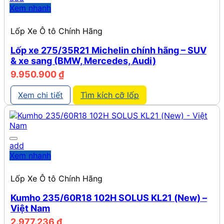
Xem nhanh
Lốp Xe Ô tô Chính Hãng
Lốp xe 275/35R21 Michelin chính hãng – SUV
& xe sang (BMW, Mercedes, Audi)
9.950.900
₫
Xem chi tiết
Tìm kích cỡ lốp
add
Xem nhanh
Lốp Xe Ô tô Chính Hãng
Kumho 235/60R18 102H SOLUS KL21 (New) –
Việt Nam
2.977.236
₫