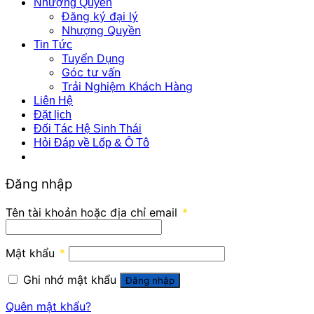
Nhượng Quyền
Đăng ký đại lý
Nhượng Quyền
Tin Tức
Tuyển Dụng
Góc tư vấn
Trải Nghiệm Khách Hàng
Liên Hệ
Đặt lịch
Đối Tác Hệ Sinh Thái
Hỏi Đáp về Lốp & Ô Tô
Đăng nhập
Tên tài khoản hoặc địa chỉ email
*
Mật khẩu
*
Ghi nhớ mật khẩu
Đăng nhập
Quên mật khẩu?