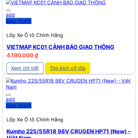
548.458 ₫.
add
Xem nhanh
Lốp Xe Ô tô Chính Hãng
VIETMAP KC01 CẢNH BÁO GIAO THÔNG
4.190.000
₫
Xem chi tiết
Tìm kích cỡ lốp
add
Xem nhanh
Lốp Xe Ô tô Chính Hãng
Kumho 225/55R18 98V CRUGEN HP71 (New) –
Việt Nam