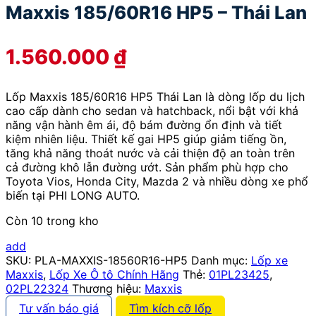
Maxxis 185/60R16 HP5 – Thái Lan
1.560.000
₫
Lốp Maxxis 185/60R16 HP5 Thái Lan là dòng lốp du lịch
cao cấp dành cho sedan và hatchback, nổi bật với khả
năng vận hành êm ái, độ bám đường ổn định và tiết
kiệm nhiên liệu. Thiết kế gai HP5 giúp giảm tiếng ồn,
tăng khả năng thoát nước và cải thiện độ an toàn trên
cả đường khô lẫn đường ướt. Sản phẩm phù hợp cho
Toyota Vios, Honda City, Mazda 2 và nhiều dòng xe phổ
biến tại PHI LONG AUTO.
Còn 10 trong kho
add
SKU:
PLA-MAXXIS-18560R16-HP5
Danh mục:
Lốp xe
Maxxis
,
Lốp Xe Ô tô Chính Hãng
Thẻ:
01PL23425
,
02PL22324
Thương hiệu:
Maxxis
Tư vấn báo giá
Tìm kích cỡ lốp