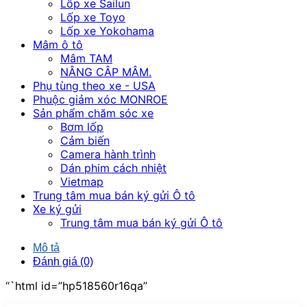
Lốp xe Sailun
Lốp xe Toyo
Lốp xe Yokohama
Mâm ô tô
Mâm TAM
NÂNG CÂP MÂM.
Phụ tùng theo xe - USA
Phuộc giảm xóc MONROE
Sản phẩm chăm sóc xe
Bơm lốp
Cảm biến
Camera hành trình
Dán phim cách nhiệt
Vietmap
Trung tâm mua bán ký gửi Ô tô
Xe ký gửi
Trung tâm mua bán ký gửi Ô tô
Mô tả
Đánh giá (0)
“`html id=”hp518560r16qa”