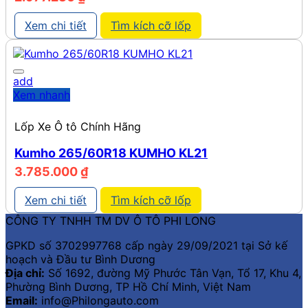
Xem chi tiết
Tìm kích cỡ lốp
add
Xem nhanh
Lốp Xe Ô tô Chính Hãng
Kumho 265/60R18 KUMHO KL21
3.785.000
₫
Xem chi tiết
Tìm kích cỡ lốp
CÔNG TY TNHH TM DV Ô TÔ PHI LONG
GPKD số 3702997768 cấp ngày 29/09/2021 tại Sở kế
hoạch và Đầu tư Bình Dương
Địa chỉ:
Số 1692, đường Mỹ Phước Tân Vạn, Tổ 17, Khu 4,
Phường Bình Dương, TP Hồ Chí Minh, Việt Nam
Email:
info@Philongauto.com