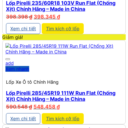
Lốp Pirelli 235/60R18 103V Run Flat (Chống
Xịt) Chính Hãng – Made in China
Giá
Giá
398.398
₫
398.345
₫
gốc
hiện
là:
tại
Xem chi tiết
Tìm kích cỡ lốp
398.398 ₫.
là:
Giảm giá!
398.345 ₫.
add
Xem nhanh
Lốp Xe Ô tô Chính Hãng
Lốp Pirelli 285/45R19 111W Run Flat (Chống
Xịt) Chính Hãng – Made in China
Giá
Giá
590.548
₫
548.458
₫
gốc
hiện
là:
tại
Xem chi tiết
Tìm kích cỡ lốp
590.548 ₫.
là: