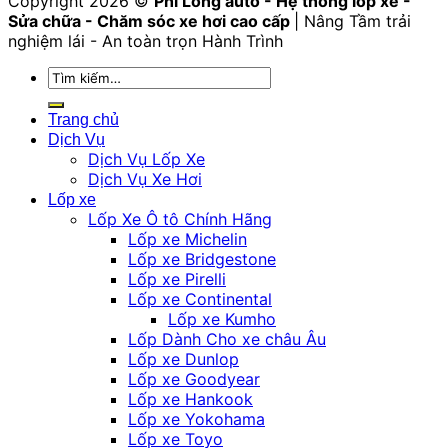
Copyright 2026 ©
Phi Long auto - Hệ thống lốp xe -
Sửa chữa - Chăm sóc xe hơi cao cấp
| Nâng Tầm trải
nghiệm lái - An toàn trọn Hành Trình
Tìm
kiếm:
Trang chủ
Dịch Vụ
Dịch Vụ Lốp Xe
Dịch Vụ Xe Hơi
Lốp xe
Lốp Xe Ô tô Chính Hãng
Lốp xe Michelin
Lốp xe Bridgestone
Lốp xe Pirelli
Lốp xe Continental
Lốp xe Kumho
Lốp Dành Cho xe châu Âu
Lốp xe Dunlop
Lốp xe Goodyear
Lốp xe Hankook
Lốp xe Yokohama
Lốp xe Toyo