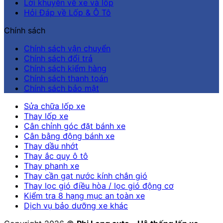
Lời khuyên về xe và lốp
Hỏi Đáp về Lốp & Ô Tô
Chính sách
Chính sách vận chuyển
Chính sách đổi trả
Chính sách kiểm hàng
Chính sách thanh toán
Chính sách bảo mật
Sửa chữa lốp xe
Thay lốp xe
Cân chỉnh góc đặt bánh xe
Cân bằng động bánh xe
Thay dầu nhớt
Thay ắc quy ô tô
Thay phanh xe
Thay cần gạt nước kính chắn gió
Thay lọc gió điều hòa / lọc gió động cơ
Kiểm tra 8 hạng mục an toàn xe
Dịch vụ bảo dưỡng xe khác