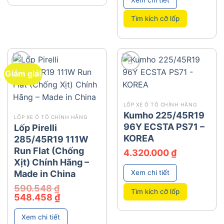
549.000 ₫.
Tìm kích cỡ lốp
Giảm giá!
add
add
LỐP XE Ô TÔ CHÍNH HÃNG
Kumho 225/45R19
LỐP XE Ô TÔ CHÍNH HÃNG
96Y ECSTA PS71 –
Lốp Pirelli
KOREA
285/45R19 111W
Run Flat (Chống
4.320.000
₫
Xịt) Chính Hãng –
Made in China
Xem chi tiết
590.548
₫
Tìm kích cỡ lốp
Giá
Giá
548.458
₫
gốc
hiện
là:
tại
590.548 ₫.
là:
Xem chi tiết
548.458 ₫.