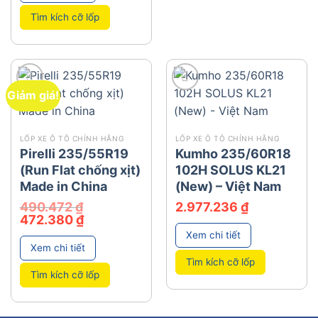
Tìm kích cỡ lốp
Giảm giá!
add
add
LỐP XE Ô TÔ CHÍNH HÃNG
LỐP XE Ô TÔ CHÍNH HÃNG
Pirelli 235/55R19
Kumho 235/60R18
(Run Flat chống xịt)
102H SOLUS KL21
Made in China
(New) – Việt Nam
490.472
₫
2.977.236
₫
Giá
Giá
472.380
₫
gốc
hiện
Xem chi tiết
là:
tại
490.472 ₫.
là:
Xem chi tiết
472.380 ₫.
Tìm kích cỡ lốp
Tìm kích cỡ lốp