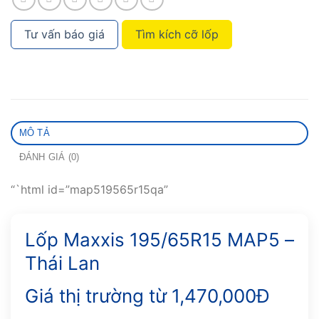
Tư vấn báo giá
Tìm kích cỡ lốp
MÔ TẢ
ĐÁNH GIÁ (0)
“`html id=”map519565r15qa”
Lốp Maxxis 195/65R15 MAP5 –
Thái Lan
Giá thị trường từ 1,470,000Đ