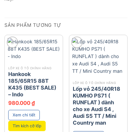
SẢN PHẨM TƯƠNG TỰ
add
add
LỐP XE Ô TÔ CHÍNH HÃNG
Hankook
185/65R15 88T
LỐP XE Ô TÔ CHÍNH HÃNG
K435 (BEST SALE)
Lốp vỏ 245/40R18
– Indo
KUMHO PS71 (
RUNFLAT ) dành
980.000
₫
cho xe Audi S4 ,
Xem chi tiết
Audi S5 TT / Mini
Country man
Tìm kích cỡ lốp