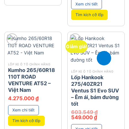
Xem chi tiết
Tìm kích cỡ lốp
Giảm giá!
add
add
LỐP XE Ô TÔ CHÍNH HÃNG
Kumho 265/60R18
LỐP XE Ô TÔ CHÍNH HÃNG
110T ROAD
Lốp Hankook
VENTURE AT52 –
275/40ZR21
Việt Nam
Ventus S1 Evo SUV
– Êm ái, bám đường
4.275.000
₫
tốt
Xem chi tiết
603.549
₫
Giá
Giá
549.000
₫
gốc
hiện
Tìm kích cỡ lốp
là:
tại
603.549 ₫.
là:
Xem chi tiết