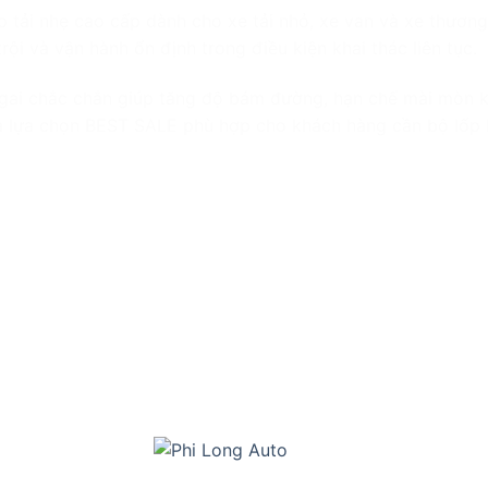
p tải nhẹ cao cấp dành cho xe tải nhỏ, xe van và xe thươ
rội và vận hành ổn định trong điều kiện khai thác liên tục.
 gai chắc chắn giúp tăng độ bám đường, hạn chế mài mòn k
là lựa chọn BEST SALE phù hợp cho khách hàng cần bộ lốp bề