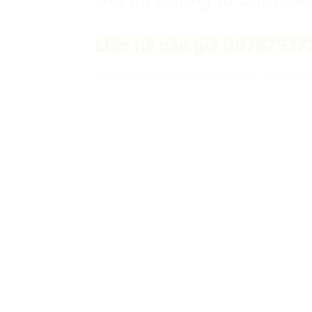
Liên hệ báo giá 09767577
* Giá tham khảo lốp Maxxis chính 