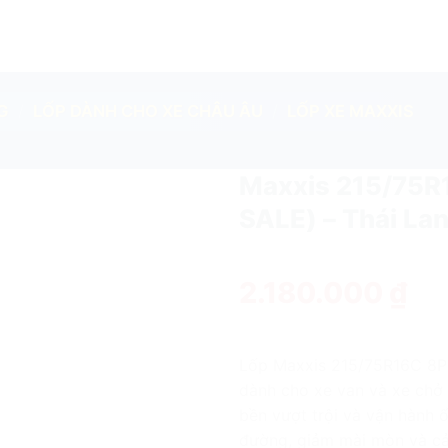
G
/
LỐP DÀNH CHO XE CHÂU ÂU
/
LỐP XE MAXXIS
Maxxis 215/75R
SALE) – Thái La
add
2.180.000
₫
Lốp Maxxis 215/75R16C 8PR
dành cho xe van và xe chở h
bền vượt trội và vận hành 
đường, giảm mài mòn và cải