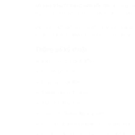
Maxxis 215/75R16C 8PR UE168
là dòng lố
bật với khả năng chịu tải cao, độ bền vượt t
Dòng gai UE168 được thiết kế với cấu trúc
hiệu quả khi di chuyển dưới trời mưa. Đây 
Thông số kỹ thuật
Kích thước: 215/75R16C
Chỉ số bố: 8PR
Dòng gai: UE168
Thương hiệu: Maxxis
Xuất xứ: Thái Lan
Cấu trúc: Radial không săm
Phân khúc: Lốp tải nhẹ / xe thương mại
Phù hợp: Xe tải nhỏ, xe van, xe chở hàng