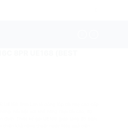
16C 8PR UE168 (BEST
n
 UE168 Thái Lan là dòng lốp tải nhẹ cao cấp
àng, nổi bật với khả năng chịu tải cao, độ
ổn định. Thiết kế gai UE168 giúp tăng độ bám
 thiện khả năng thoát nước hiệu quả trên