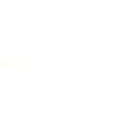
 Sản phẩm phù hợp cho xe tải nhẹ, xe thương
 hàng hóa bền bỉ tại PHI LONG AUTO.
16C-UE168
Danh mục:
Lốp xe Maxxis
,
Lốp Xe
ệu:
Maxxis
kích cỡ lốp