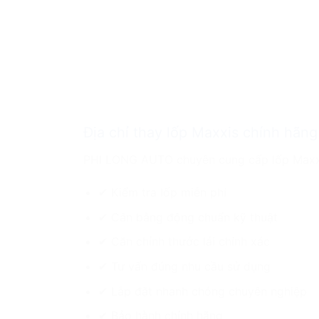
Địa chỉ thay lốp Maxxis chính hãn
PHI LONG AUTO chuyên cung cấp lốp Maxxis
✔ Kiểm tra lốp miễn phí
✔ Cân bằng động chuẩn kỹ thuật
✔ Căn chỉnh thước lái chính xác
✔ Tư vấn đúng nhu cầu sử dụng
✔ Lắp đặt nhanh chóng chuyên nghiệp
✔ Bảo hành chính hãng