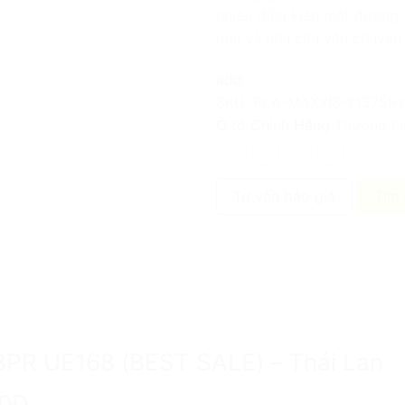
nhiều điều kiện mặt đường.
mại và nhu cầu vận chuyển
add
SKU:
PLA-MAXXIS-21575R
Ô tô Chính Hãng
Thương hi
Tư vấn báo giá
Tìm 
8PR UE168 (BEST SALE) – Thái Lan
00Đ