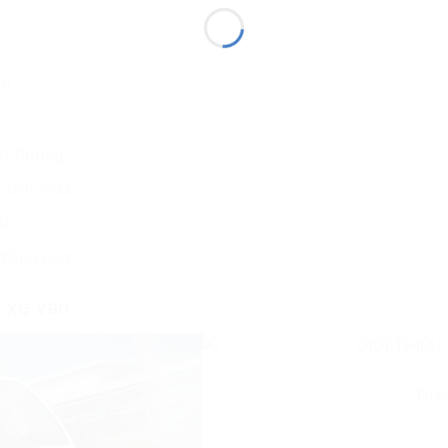
nh
ặt đường
 trời mưa
ải
 hàng hóa
 xe van
Tha