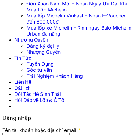
Đón Xuân Năm Mới – Nhận Ngay Ưu Đãi Khi
Mua Lốp Michelin
Mua lốp Michelin VinFast – Nhận E-Voucher
đến 800.000đ
Mua lốp xe Michelin – Rinh ngay Balo Michelin
Urban đa năng
Nhượng Quyền
Đăng ký đại lý
Nhượng Quyền
Tin Tức
Tuyển Dụng
Góc tư vấn
Trải Nghiệm Khách Hàng
Liên Hệ
Đặt lịch
Đối Tác Hệ Sinh Thái
Hỏi Đáp về Lốp & Ô Tô
Đăng nhập
Tên tài khoản hoặc địa chỉ email
*