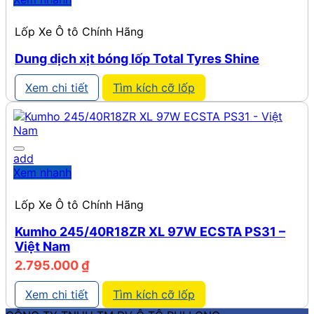
Lốp Xe Ô tô Chính Hãng
Dung dịch xịt bóng lốp Total Tyres Shine
Xem chi tiết
Tìm kích cỡ lốp
add
Xem nhanh
Lốp Xe Ô tô Chính Hãng
Kumho 245/40R18ZR XL 97W ECSTA PS31 –
Việt Nam
2.795.000
₫
Xem chi tiết
Tìm kích cỡ lốp