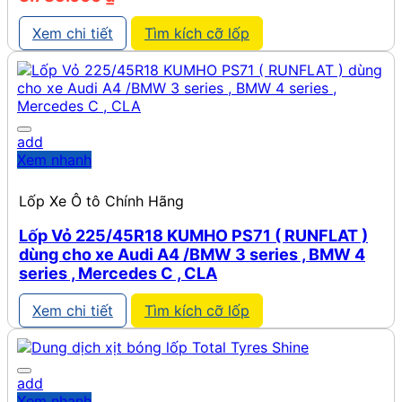
Xem chi tiết
Tìm kích cỡ lốp
add
Xem nhanh
Lốp Xe Ô tô Chính Hãng
Lốp Vỏ 225/45R18 KUMHO PS71 ( RUNFLAT )
dùng cho xe Audi A4 /BMW 3 series , BMW 4
series , Mercedes C , CLA
Xem chi tiết
Tìm kích cỡ lốp
add
Xem nhanh