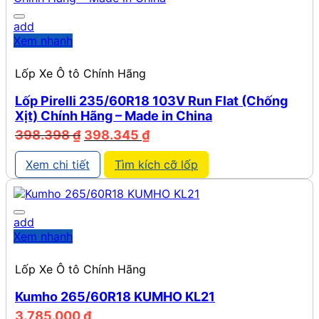
add
Xem nhanh
Lốp Xe Ô tô Chính Hãng
Lốp Pirelli 235/60R18 103V Run Flat (Chống
Xịt) Chính Hãng – Made in China
Giá
Giá
398.398
₫
398.345
₫
gốc
hiện
là:
tại
Xem chi tiết
Tìm kích cỡ lốp
398.398 ₫.
là:
398.345 ₫.
add
Xem nhanh
Lốp Xe Ô tô Chính Hãng
Kumho 265/60R18 KUMHO KL21
3.785.000
₫