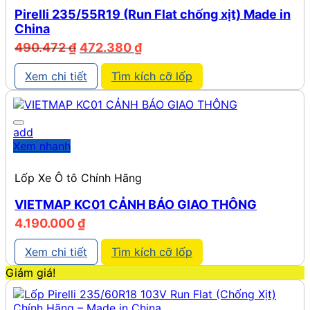
Pirelli 235/55R19 (Run Flat chống xịt) Made in
China
Giá
Giá
490.472
₫
472.380
₫
gốc
hiện
là:
tại
Xem chi tiết
Tìm kích cỡ lốp
490.472 ₫.
là:
472.380 ₫.
add
Xem nhanh
Lốp Xe Ô tô Chính Hãng
VIETMAP KC01 CẢNH BÁO GIAO THÔNG
4.190.000
₫
Xem chi tiết
Tìm kích cỡ lốp
Giảm giá!