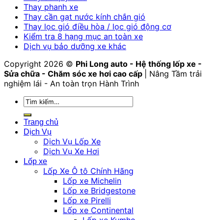
Thay phanh xe
Thay cần gạt nước kính chắn gió
Thay lọc gió điều hòa / lọc gió động cơ
Kiểm tra 8 hạng mục an toàn xe
Dịch vụ bảo dưỡng xe khác
Copyright 2026 ©
Phi Long auto - Hệ thống lốp xe -
Sửa chữa - Chăm sóc xe hơi cao cấp
| Nâng Tầm trải
nghiệm lái - An toàn trọn Hành Trình
Tìm
kiếm:
Trang chủ
Dịch Vụ
Dịch Vụ Lốp Xe
Dịch Vụ Xe Hơi
Lốp xe
Lốp Xe Ô tô Chính Hãng
Lốp xe Michelin
Lốp xe Bridgestone
Lốp xe Pirelli
Lốp xe Continental
Lốp xe Kumho