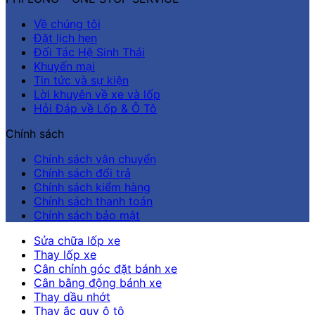
Về chúng tôi
Đặt lịch hẹn
Đối Tác Hệ Sinh Thái
Khuyến mại
Tin tức và sự kiện
Lời khuyên về xe và lốp
Hỏi Đáp về Lốp & Ô Tô
Chính sách
Chính sách vận chuyển
Chính sách đổi trả
Chính sách kiểm hàng
Chính sách thanh toán
Chính sách bảo mật
Sửa chữa lốp xe
Thay lốp xe
Cân chỉnh góc đặt bánh xe
Cân bằng động bánh xe
Thay dầu nhớt
Thay ắc quy ô tô