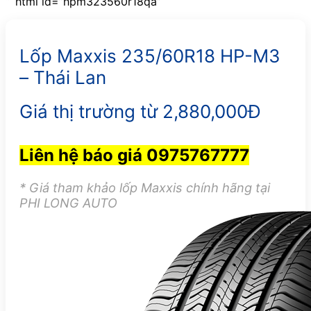
“`html id=”hpm323560r18qa”
Lốp Maxxis 235/60R18 HP-M3
– Thái Lan
Giá thị trường từ 2,880,000Đ
Liên hệ báo giá 0975767777
* Giá tham khảo lốp Maxxis chính hãng tại
PHI LONG AUTO