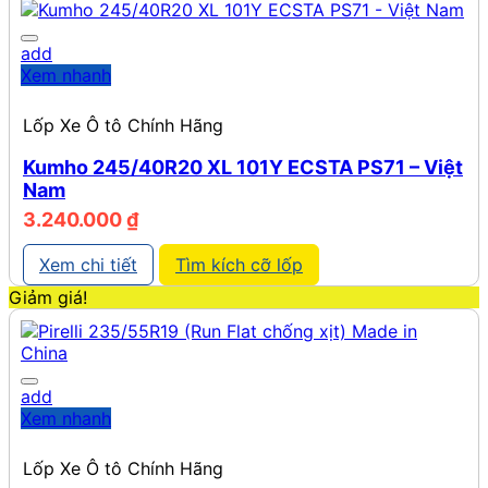
add
Xem nhanh
Lốp Xe Ô tô Chính Hãng
Kumho 245/40R20 XL 101Y ECSTA PS71 – Việt
Nam
3.240.000
₫
Xem chi tiết
Tìm kích cỡ lốp
Giảm giá!
add
Xem nhanh
Lốp Xe Ô tô Chính Hãng