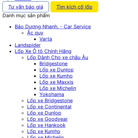
Tư vấn báo giá
Tìm kích cỡ lốp
Danh mục sản phẩm
Bảo Dương Nhanh. - Car Service
Ắc quy
Varta
Landspider
Lốp Xe Ô tô Chính Hãng
Lốp Dành Cho xe châu Âu
Bridgestone
Lốp xe Dunlop
Lốp xe Kumho
Lốp xe Maxxis
Lốp xe Michelin
Yokohama
Lốp xe Bridgestone
Lốp xe Continental
Lốp xe Dunlop
Lốp xe Goodyear
Lốp xe Hankook
Lốp xe Kumho
Lốp xe Michelin