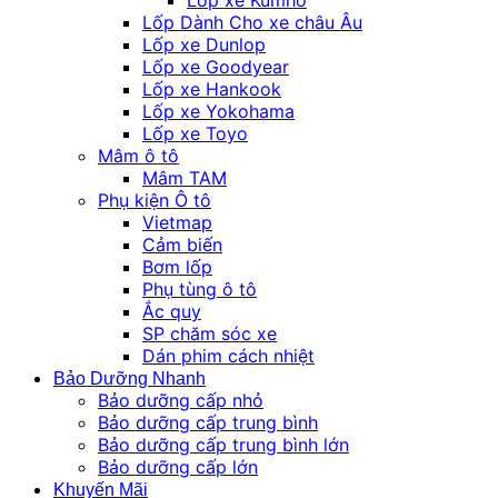
Lốp Dành Cho xe châu Âu
Lốp xe Dunlop
Lốp xe Goodyear
Lốp xe Hankook
Lốp xe Yokohama
Lốp xe Toyo
Mâm ô tô
Mâm TAM
Phụ kiện Ô tô
Vietmap
Cảm biến
Bơm lốp
Phụ tùng ô tô
Ắc quy
SP chăm sóc xe
Dán phim cách nhiệt
Bảo Dưỡng Nhanh
Bảo dưỡng cấp nhỏ
Bảo dưỡng cấp trung bình
Bảo dưỡng cấp trung bình lớn
Bảo dưỡng cấp lớn
Khuyến Mãi