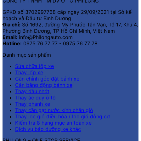
CÔNG TY TNHH TM DV Ô TÔ PHI LONG
GPKD số 3702997768 cấp ngày 29/09/2021 tại Sở kế
hoạch và Đầu tư Bình Dương
Địa chỉ:
Số 1692, đường Mỹ Phước Tân Vạn, Tổ 17, Khu 4,
Phường Bình Dương, TP Hồ Chí Minh, Việt Nam
Email:
info@Philongauto.com
Hotline:
0975 76 77 77 - 0975 76 77 78
Danh mục sản phẩm
Sửa chữa lốp xe
Thay lốp xe
Cân chỉnh góc đặt bánh xe
Cân bằng động bánh xe
Thay dầu nhớt
Thay ắc quy ô tô
Thay phanh xe
Thay cần gạt nước kính chắn gió
Thay lọc gió điều hòa / lọc gió động cơ
Kiểm tra 8 hạng mục an toàn xe
Dịch vụ bảo dưỡng xe khác
PHI LONG – ONE STOP SERVICE