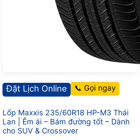
Đặt Lịch Online
📞 Gọi ngay
Lốp Maxxis 235/60R18 HP-M3 Thái
Lan | Êm ái – Bám đường tốt – Dành
cho SUV & Crossover