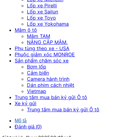
Lốp xe Pirelli
Lốp xe Sailun
Lốp xe Toyo
Lốp xe Yokohama
Mâm ô tô
Mâm TAM
NÂNG CÂP MÂM.
Phụ tùng theo xe - USA
Phuộc giảm xóc MONROE
Sản phẩm chăm sóc xe
Bơm lốp
Cảm biến
Camera hành trình
Dán phim cách nhiệt
Vietmap
Trung tâm mua bán ký gửi Ô tô
Xe ký gửi
Trung tâm mua bán ký gửi Ô tô
Mô tả
Đánh giá (0)