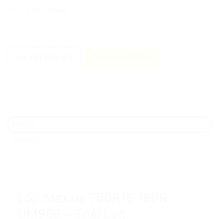
Thương hiệu:
Maxxis
Tư vấn báo giá
Tìm kích cỡ lốp
MÔ TẢ
ĐÁNH GIÁ (0)
Lốp Maxxis 750R16 18PR
UM968 – Thái Lan