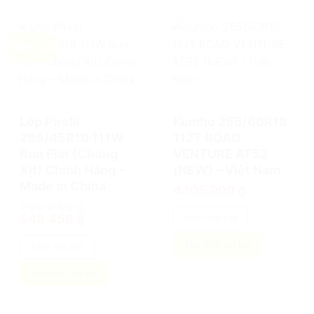
Giảm giá!
add
add
LỐP XE Ô TÔ CHÍNH HÃNG
LỐP XE Ô TÔ CHÍNH HÃNG
Lốp Pirelli
Kumho 255/60R18
285/45R19 111W
112T ROAD
Run Flat (Chống
VENTURE AT52
Xịt) Chính Hãng –
(NEW) – Việt Nam
Made in China
4.105.000
₫
590.548
₫
Giá
Giá
548.458
₫
Xem chi tiết
gốc
hiện
là:
tại
590.548 ₫.
là:
Tìm kích cỡ lốp
Xem chi tiết
548.458 ₫.
Tìm kích cỡ lốp