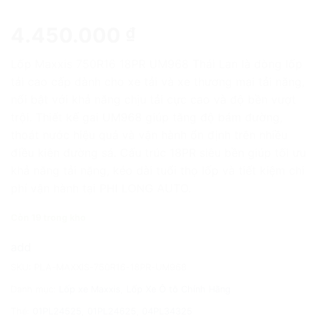
4.450.000
₫
Lốp Maxxis 750R16 18PR UM968 Thái Lan là dòng lốp
tải cao cấp dành cho xe tải và xe thương mại tải nặng,
nổi bật với khả năng chịu tải cực cao và độ bền vượt
trội. Thiết kế gai UM968 giúp tăng độ bám đường,
thoát nước hiệu quả và vận hành ổn định trên nhiều
điều kiện đường sá. Cấu trúc 18PR siêu bền giúp tối ưu
khả năng tải nặng, kéo dài tuổi thọ lốp và tiết kiệm chi
phí vận hành tại PHI LONG AUTO.
Còn 19 trong kho
add
SKU:
PLA-MAXXIS-750R16-18PR-UM968
Danh mục:
Lốp xe Maxxis
,
Lốp Xe Ô tô Chính Hãng
Thẻ:
01PL24525
,
01PL24625
,
04PL34325