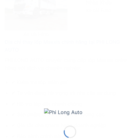
Xe tải Fuso
Xe tải Hino
Địa chỉ thay lốp Maxxis chính hãng tại PHI LONG
AUTO
PHI LONG AUTO chuyên cung cấp lốp Maxxis chính
hãng với dịch vụ chuyên nghiệp:
✔ Kiểm tra lốp miễn phí
✔ Tư vấn đúng tải trọng và nhu cầu sử dụng
✔ Hỗ trợ lắp đặt nhanh chóng
✔ Sản phẩm chính hãng chất lượng cao
✔ Giá tốt cho khách hàng doanh nghiệp
✔ Bảo hành chính hãng