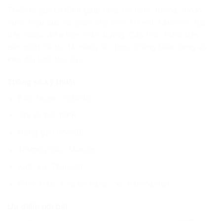
Thiết kế gai UM968 giúp tăng độ bám đường, thoát
nước hiệu quả và giảm mài mòn khi vận hành liên tục
trên nhiều điều kiện mặt đường. Cấu trúc 18PR siêu
bền giúp hỗ trợ tải nặng ổn định, chống biến dạng và
kéo dài tuổi thọ lốp.
Thông số kỹ thuật
Kích thước: 750R16
Chỉ số bố: 18PR
Dòng gai: UM968
Thương hiệu: Maxxis
Xuất xứ: Thái Lan
Phân khúc: Lốp tải nặng / xe thương mại
Ưu điểm nổi bật