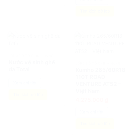
Tìm kích cỡ lốp
add
add
LỐP XE Ô TÔ CHÍNH HÃNG
Nước vệ sinh ghế
LỐP XE Ô TÔ CHÍNH HÃNG
da Total
Kumho 265/60R18
110T ROAD
Xem chi tiết
VENTURE AT52 –
Việt Nam
Tìm kích cỡ lốp
4.275.000
₫
Xem chi tiết
Tìm kích cỡ lốp