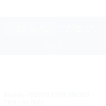
Skip
to
content
TRANG CHỦ
/
LỐP XE Ô TÔ CHÍNH HÃNG
/
LỐP
DÀNH CHO XE CHÂU ÂU
/
LỐP XE MAXXIS
add
Maxxis 750R16 18PR UM968 –
Thái Lan (Bộ)