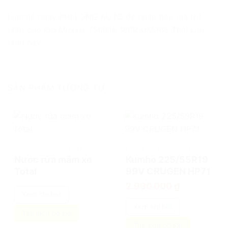
Liên hệ ngay PHI LONG AUTO để nhận báo giá tốt
nhất cho lốp Maxxis 750R16 18PR UM968 Thái Lan
hôm nay.
SẢN PHẨM TƯƠNG TỰ
add
add
LỐP XE Ô TÔ CHÍNH HÃNG
LỐP XE Ô TÔ CHÍNH HÃNG
Nước rửa mâm xe
Kumho 225/55R19
Total
99V CRUGEN HP71
2.990.000
₫
Xem chi tiết
Xem chi tiết
Tìm kích cỡ lốp
Tìm kích cỡ lốp