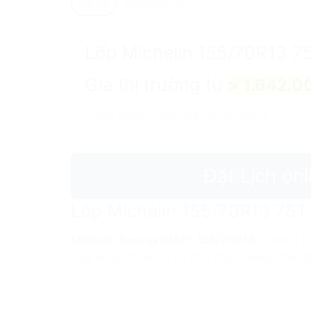
MÔ TẢ
ĐÁNH GIÁ (0)
Lốp Michelin 155/70R13 7
Giá thị trường từ
> 1.642.0
* Giá tham khảo hãng Michelin
Đặt Lịch onl
Lốp Michelin 155/70R13 75T 
Michelin Energy XM2+ 155/70R13
là dòng lố
Đây là lựa chọn tối ưu cho khách hàng cần lốp