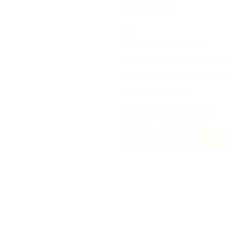
Còn 20 trong kho
add
SKU:
PLA-MI-1557013-XM2+
Danh mục:
Lốp xe Michelin
,
Lốp xe
Thẻ:
02PL22324
,
02PL34325
,
02
Thương hiệu:
Michelin
Tư vấn báo giá
Tìm 