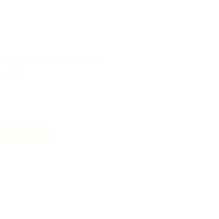
 Michelin
,
Lốp Xe Ô tô Chính Hãng
PL34624
kích cỡ lốp