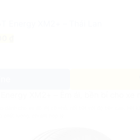
5T Energy XM2+ – Thái Lan
00 ₫
ine
Energy XM2+ – Êm ái, bền bỉ cho xe 
p dành cho xe đô thị cỡ nhỏ, nổi bật với độ bền cao, tiết k
 chất lượng, chi phí hợp lý.