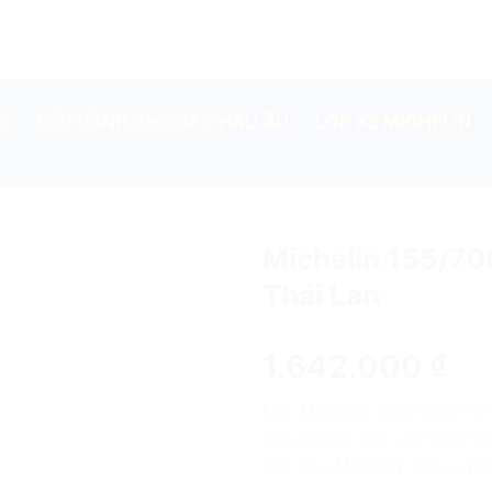
G
/
LỐP DÀNH CHO XE CHÂU ÂU
/
LỐP XE MICHELIN
Michelin 155/70
Thái Lan
add
1.642.000
₫
Lốp Michelin 155/70R13 75
với độ bền cao, vận hành êm
nhỏ như Morning, Getz, giúp