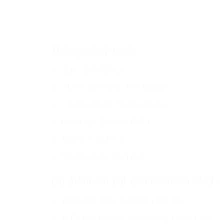
Thông số kỹ thuật
Size: 155/70R13
Chỉ số tải trọng: 75 (387kg)
Chỉ số tốc độ: T (190 km/h)
Dòng gai: Energy XM2+
Xuất xứ: Thái Lan
Thương hiệu: Michelin
Ưu điểm nổi bật của Michelin XM2+
✔ Độ bền cao, tuổi thọ vượt trội
✔ Phanh an toàn trên đường khô và ướt