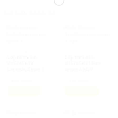
SẢN PHẨM TƯƠNG TỰ
add
add
LỐP XE MICHELIN
LỐP XE MICHELIN
Lốp Michelin
Lốp Michelin
285/45R19
315/35R21 Pilot
Latitude Sport 3
Sport 4 SUV
Xem chi tiết
Xem chi tiết
Tìm kích cỡ lốp
Tìm kích cỡ lốp