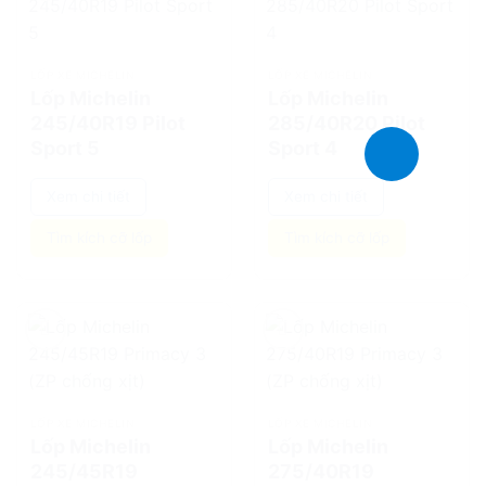
add
add
LỐP XE MICHELIN
LỐP XE MICHELIN
Lốp Michelin
Lốp Michelin
245/40R19 Pilot
285/40R20 Pilot
Sport 5
Sport 4
Xem chi tiết
Xem chi tiết
Tìm kích cỡ lốp
Tìm kích cỡ lốp
add
add
LỐP XE MICHELIN
LỐP XE MICHELIN
Lốp Michelin
Lốp Michelin
245/45R19
275/40R19