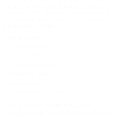
ưu cho độ bền, khả năng tiết kiệm nhiên liệu và vận
hành an toàn. Đây là lựa chọn lý tưởng cho khách hàng
cần một bộ lốp “đi lâu – ít hao – an tâm” trong điều
kiện giao thông Việt Nam.
Thông số kỹ thuật
Kích thước: 155/70R13
Chỉ số tải trọng: 75T
Dòng gai: Energy XM2+
Thương hiệu: Michelin
Xuất xứ: Thái Lan
Phù hợp: Xe đô thị cỡ nhỏ
Ưu điểm nổi bật của Michelin Energy XM2+
Độ bền vượt trội:
Công nghệ MaxTouch giúp phân