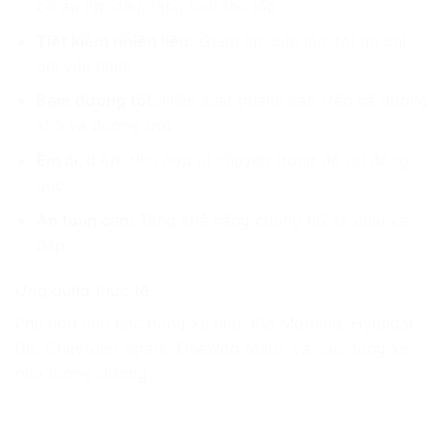
bổ áp lực đều, tăng tuổi thọ lốp
Tiết kiệm nhiên liệu:
Giảm lực cản lăn, tối ưu chi
phí vận hành
Bám đường tốt:
Hiệu suất phanh cao trên cả đường
khô và đường ướt
Êm ái, ít ồn:
Phù hợp di chuyển trong đô thị đông
đúc
An toàn cao:
Tăng khả năng chống nổ và chịu va
đập
Ứng dụng thực tế
Phù hợp cho các dòng xe như: Kia Morning, Hyundai
i10, Chevrolet Spark, Daewoo Matiz và các dòng xe
nhỏ tương đương.