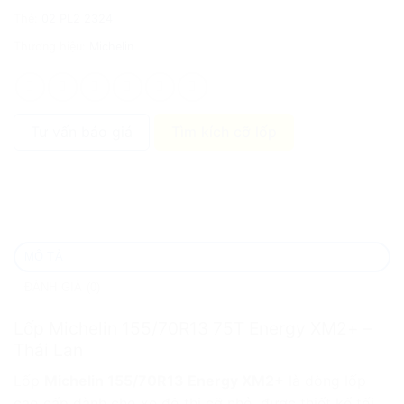
Thẻ:
02 PL2 2324
Thương hiệu:
Michelin
Tư vấn báo giá
Tìm kích cỡ lốp
MÔ TẢ
ĐÁNH GIÁ (0)
Lốp Michelin 155/70R13 75T Energy XM2+ –
Thái Lan
Lốp
Michelin 155/70R13 Energy XM2+
là dòng lốp
cao cấp dành cho xe đô thị cỡ nhỏ, được thiết kế tối