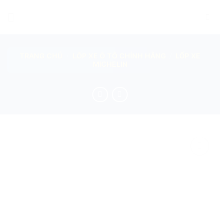
Skip
to
content
TRANG CHỦ
/
LỐP XE Ô TÔ CHÍNH HÃNG
/
LỐP XE
MICHELIN
add