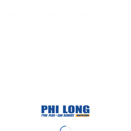
Cụm từ khóa chính
Michelin 155/70R13 Energy XM2+, lốp Michelin
155/70R13, lốp XM2+ xe nhỏ
Thẻ mô tả (Meta Description)
Lốp Michelin 155/70R13 Energy XM2+ chính hãng Thái
Lan, bền bỉ, tiết kiệm nhiên liệu, vận hành êm ái. Lắp
đặt nhanh tại Phi Long Auto.
SKU
MICHELIN-1557013-XM2PLUS-TH -PL2-02
Mô tả ngắn sản phẩm
Lốp Michelin 155/70R13 Energy XM2+ dành cho xe đô
thị, nổi bật với độ bền cao, tiết kiệm nhiên liệu và vận
hành êm ái, an toàn.