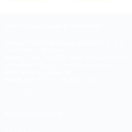
CÔNG TY TNHH TM DV Ô TÔ PHI LONG
GPKD số 3702997768 cấp ngày 29/09/2021 tại Sở kế
hoạch và Đầu tư Bình Dương
Địa chỉ:
Số 1692, đường Mỹ Phước Tân Vạn, Tổ 17, Khu
4, Phường Bình Dương, TP Hồ Chí Minh, Việt Nam
Email:
info@Philongauto.com
Hotline:
0975 76 77 77 - 0975 76 77 78
DANH MỤC SẢN PHẨM
Sửa chữa lốp xe