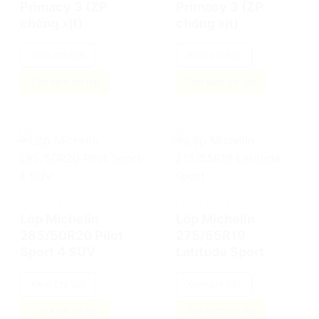
Primacy 3 (ZP
Primacy 3 (ZP
chống xịt)
chống xịt)
Xem chi tiết
Xem chi tiết
Tìm kích cỡ lốp
Tìm kích cỡ lốp
add
add
LỐP XE Ô TÔ CHÍNH HÃNG
LỐP XE MICHELIN
Lốp Michelin
Lốp Michelin
285/50R20 Pilot
275/55R19
Sport 4 SUV
Latitude Sport
Xem chi tiết
Xem chi tiết
Tìm kích cỡ lốp
Tìm kích cỡ lốp