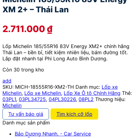
XM 2+ – Thái Lan
2.711.000
₫
Lốp Michelin 185/55R16 83V Energy XM2+ chính hãng
Thái Lan – bền bỉ, tiết kiệm nhiên liệu, bám đường tốt.
Lắp đặt nhanh tại Phi Long Auto Bình Dương.
Còn 30 trong kho
add
SKU:
MICH-18555R16-XM2-TH
Danh mục:
Lốp xe
Michelin
,
Lốp xe Michelin
,
Lốp Xe Ô tô Chính Hãng
Thẻ:
03PL1
,
03PL34725
,
04PL30226
,
08PL2
Thương hiệu:
Michelin
Tư vấn báo giá
Tìm kích cỡ lốp
Danh mục sản phẩm
Bảo Dương Nhanh. - Car Service