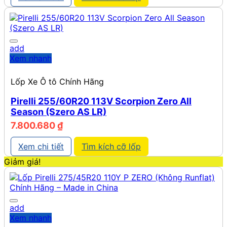
add
Xem nhanh
Lốp Xe Ô tô Chính Hãng
Pirelli 255/60R20 113V Scorpion Zero All
Season (Szero AS LR)
7.800.680
₫
Xem chi tiết
Tìm kích cỡ lốp
Giảm giá!
add
Xem nhanh