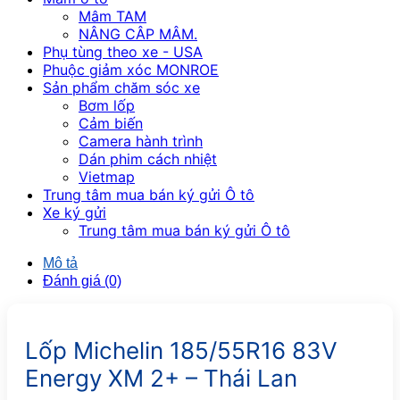
Mâm TAM
NÂNG CÂP MÂM.
Phụ tùng theo xe - USA
Phuộc giảm xóc MONROE
Sản phẩm chăm sóc xe
Bơm lốp
Cảm biến
Camera hành trình
Dán phim cách nhiệt
Vietmap
Trung tâm mua bán ký gửi Ô tô
Xe ký gửi
Trung tâm mua bán ký gửi Ô tô
Mô tả
Đánh giá (0)
Lốp Michelin 185/55R16 83V
Energy XM 2+ – Thái Lan