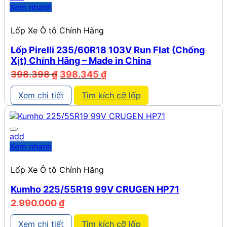
Xem nhanh
Lốp Xe Ô tô Chính Hãng
Lốp Pirelli 235/60R18 103V Run Flat (Chống
Xịt) Chính Hãng – Made in China
Giá
Giá
398.398
₫
398.345
₫
gốc
hiện
là:
tại
Xem chi tiết
Tìm kích cỡ lốp
398.398 ₫.
là:
398.345 ₫.
add
Xem nhanh
Lốp Xe Ô tô Chính Hãng
Kumho 225/55R19 99V CRUGEN HP71
2.990.000
₫
Xem chi tiết
Tìm kích cỡ lốp