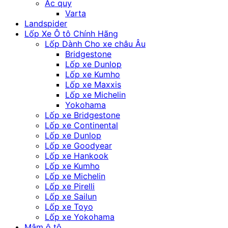
Ắc quy
Varta
Landspider
Lốp Xe Ô tô Chính Hãng
Lốp Dành Cho xe châu Âu
Bridgestone
Lốp xe Dunlop
Lốp xe Kumho
Lốp xe Maxxis
Lốp xe Michelin
Yokohama
Lốp xe Bridgestone
Lốp xe Continental
Lốp xe Dunlop
Lốp xe Goodyear
Lốp xe Hankook
Lốp xe Kumho
Lốp xe Michelin
Lốp xe Pirelli
Lốp xe Sailun
Lốp xe Toyo
Lốp xe Yokohama
Mâm ô tô