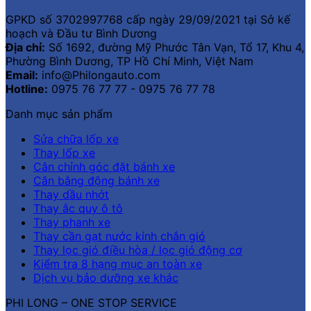
GPKD số 3702997768 cấp ngày 29/09/2021 tại Sở kế
hoạch và Đầu tư Bình Dương
Địa chỉ:
Số 1692, đường Mỹ Phước Tân Vạn, Tổ 17, Khu 4,
Phường Bình Dương, TP Hồ Chí Minh, Việt Nam
Email:
info@Philongauto.com
Hotline:
0975 76 77 77 - 0975 76 77 78
Danh mục sản phẩm
Sửa chữa lốp xe
Thay lốp xe
Cân chỉnh góc đặt bánh xe
Cân bằng động bánh xe
Thay dầu nhớt
Thay ắc quy ô tô
Thay phanh xe
Thay cần gạt nước kính chắn gió
Thay lọc gió điều hòa / lọc gió động cơ
Kiểm tra 8 hạng mục an toàn xe
Dịch vụ bảo dưỡng xe khác
PHI LONG – ONE STOP SERVICE