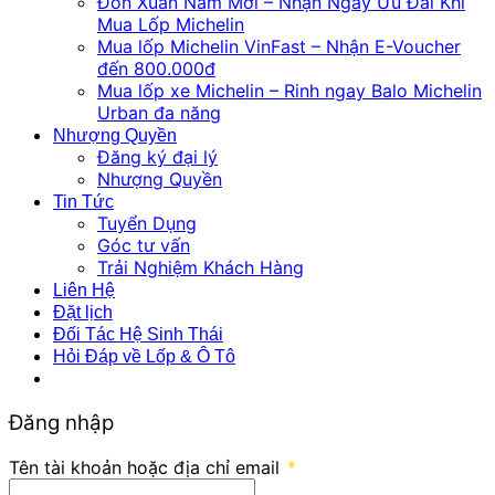
Đón Xuân Năm Mới – Nhận Ngay Ưu Đãi Khi
Mua Lốp Michelin
Mua lốp Michelin VinFast – Nhận E-Voucher
đến 800.000đ
Mua lốp xe Michelin – Rinh ngay Balo Michelin
Urban đa năng
Nhượng Quyền
Đăng ký đại lý
Nhượng Quyền
Tin Tức
Tuyển Dụng
Góc tư vấn
Trải Nghiệm Khách Hàng
Liên Hệ
Đặt lịch
Đối Tác Hệ Sinh Thái
Hỏi Đáp về Lốp & Ô Tô
Đăng nhập
Tên tài khoản hoặc địa chỉ email
*