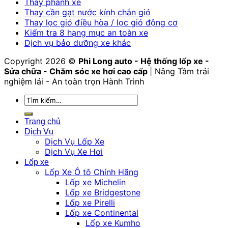
Thay phanh xe
Thay cần gạt nước kính chắn gió
Thay lọc gió điều hòa / lọc gió động cơ
Kiểm tra 8 hạng mục an toàn xe
Dịch vụ bảo dưỡng xe khác
Copyright 2026 ©
Phi Long auto - Hệ thống lốp xe -
Sửa chữa - Chăm sóc xe hơi cao cấp
| Nâng Tầm trải
nghiệm lái - An toàn trọn Hành Trình
Tìm
kiếm:
Trang chủ
Dịch Vụ
Dịch Vụ Lốp Xe
Dịch Vụ Xe Hơi
Lốp xe
Lốp Xe Ô tô Chính Hãng
Lốp xe Michelin
Lốp xe Bridgestone
Lốp xe Pirelli
Lốp xe Continental
Lốp xe Kumho