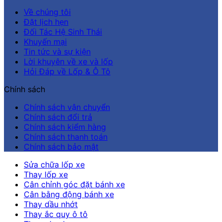
Về chúng tôi
Đặt lịch hẹn
Đối Tác Hệ Sinh Thái
Khuyến mại
Tin tức và sự kiện
Lời khuyên về xe và lốp
Hỏi Đáp về Lốp & Ô Tô
Chính sách
Chính sách vận chuyển
Chính sách đổi trả
Chính sách kiểm hàng
Chính sách thanh toán
Chính sách bảo mật
Sửa chữa lốp xe
Thay lốp xe
Cân chỉnh góc đặt bánh xe
Cân bằng động bánh xe
Thay dầu nhớt
Thay ắc quy ô tô