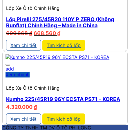
Lốp Xe Ô tô Chính Hãng
Lốp Pirelli 275/45R20 110Y P ZERO (Không
Runflat) Chính Hãng – Made in China
Giá
Giá
690.668
₫
668.560
₫
gốc
hiện
là:
tại
Xem chi tiết
Tìm kích cỡ lốp
690.668 ₫.
là:
668.560 ₫.
add
Xem nhanh
Lốp Xe Ô tô Chính Hãng
Kumho 225/45R19 96Y ECSTA PS71 – KOREA
4.320.000
₫
Xem chi tiết
Tìm kích cỡ lốp
CÔNG TY TNHH TM DV Ô TÔ PHI LONG