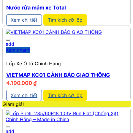
Nước rửa mâm xe Total
Xem chi tiết
Tìm kích cỡ lốp
add
Xem nhanh
Lốp Xe Ô tô Chính Hãng
VIETMAP KC01 CẢNH BÁO GIAO THÔNG
4.190.000
₫
Xem chi tiết
Tìm kích cỡ lốp
Giảm giá!
add