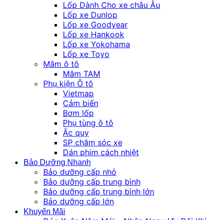
Lốp Dành Cho xe châu Âu
Lốp xe Dunlop
Lốp xe Goodyear
Lốp xe Hankook
Lốp xe Yokohama
Lốp xe Toyo
Mâm ô tô
Mâm TAM
Phụ kiện Ô tô
Vietmap
Cảm biến
Bơm lốp
Phụ tùng ô tô
Ắc quy
SP chăm sóc xe
Dán phim cách nhiệt
Bảo Dưỡng Nhanh
Bảo dưỡng cấp nhỏ
Bảo dưỡng cấp trung bình
Bảo dưỡng cấp trung bình lớn
Bảo dưỡng cấp lớn
Khuyến Mãi