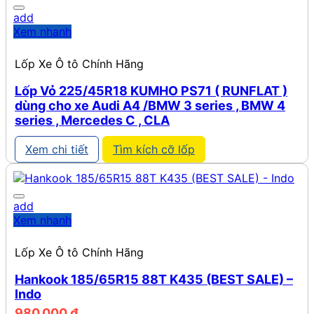
add
Xem nhanh
Lốp Xe Ô tô Chính Hãng
Lốp Vỏ 225/45R18 KUMHO PS71 ( RUNFLAT )
dùng cho xe Audi A4 /BMW 3 series , BMW 4
series , Mercedes C , CLA
Xem chi tiết
Tìm kích cỡ lốp
add
Xem nhanh
Lốp Xe Ô tô Chính Hãng
Hankook 185/65R15 88T K435 (BEST SALE) –
Indo
980.000
₫