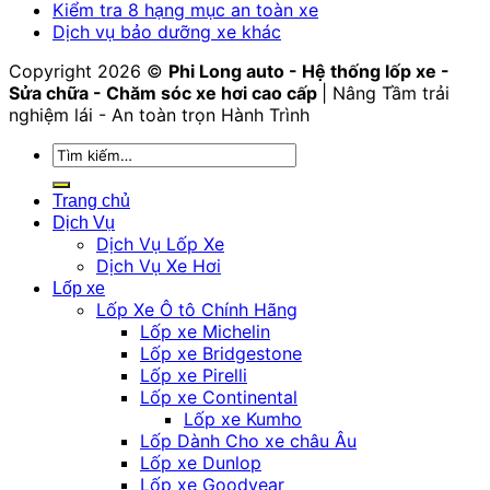
Kiểm tra 8 hạng mục an toàn xe
Dịch vụ bảo dưỡng xe khác
Copyright 2026 ©
Phi Long auto - Hệ thống lốp xe -
Sửa chữa - Chăm sóc xe hơi cao cấp
| Nâng Tầm trải
nghiệm lái - An toàn trọn Hành Trình
Tìm
kiếm:
Trang chủ
Dịch Vụ
Dịch Vụ Lốp Xe
Dịch Vụ Xe Hơi
Lốp xe
Lốp Xe Ô tô Chính Hãng
Lốp xe Michelin
Lốp xe Bridgestone
Lốp xe Pirelli
Lốp xe Continental
Lốp xe Kumho
Lốp Dành Cho xe châu Âu
Lốp xe Dunlop
Lốp xe Goodyear