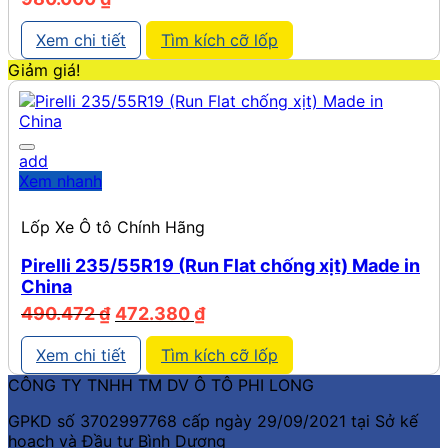
Xem chi tiết
Tìm kích cỡ lốp
Giảm giá!
add
Xem nhanh
Lốp Xe Ô tô Chính Hãng
Pirelli 235/55R19 (Run Flat chống xịt) Made in
China
Giá
Giá
490.472
₫
472.380
₫
gốc
hiện
là:
tại
Xem chi tiết
Tìm kích cỡ lốp
490.472 ₫.
là:
CÔNG TY TNHH TM DV Ô TÔ PHI LONG
472.380 ₫.
GPKD số 3702997768 cấp ngày 29/09/2021 tại Sở kế
hoạch và Đầu tư Bình Dương