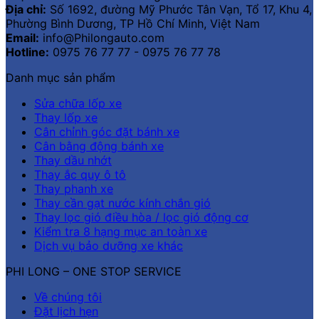
Địa chỉ:
Số 1692, đường Mỹ Phước Tân Vạn, Tổ 17, Khu 4,
Phường Bình Dương, TP Hồ Chí Minh, Việt Nam
Email:
info@Philongauto.com
Hotline:
0975 76 77 77 - 0975 76 77 78
Danh mục sản phẩm
Sửa chữa lốp xe
Thay lốp xe
Cân chỉnh góc đặt bánh xe
Cân bằng động bánh xe
Thay dầu nhớt
Thay ắc quy ô tô
Thay phanh xe
Thay cần gạt nước kính chắn gió
Thay lọc gió điều hòa / lọc gió động cơ
Kiểm tra 8 hạng mục an toàn xe
Dịch vụ bảo dưỡng xe khác
PHI LONG – ONE STOP SERVICE
Về chúng tôi
Đặt lịch hẹn