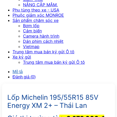
NÂNG CÂP MÂM.
Phụ tùng theo xe - USA
Phuộc giảm xóc MONROE
Sản phẩm chăm sóc xe
Bơm lốp
Cảm biến
Camera hành trình
Dán phim cách nhiệt
Vietmap
Trung tâm mua bán ký gửi Ô tô
Xe ký gửi
Trung tâm mua bán ký gửi Ô tô
Mô tả
Đánh giá (0)
Lốp Michelin 195/55R15 85V
Energy XM 2+ – Thái Lan