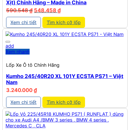
Xịt) Chính Hãng – Made in China
Giá
Giá
590.548
₫
548.458
₫
gốc
hiện
là:
tại
Xem chi tiết
Tìm kích cỡ lốp
590.548 ₫.
là:
548.458 ₫.
add
Xem nhanh
Lốp Xe Ô tô Chính Hãng
Kumho 245/40R20 XL 101Y ECSTA PS71 – Việt
Nam
3.240.000
₫
Xem chi tiết
Tìm kích cỡ lốp