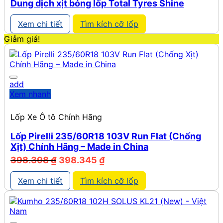
Dung dịch xịt bóng lốp Total Tyres Shine
Xem chi tiết
Tìm kích cỡ lốp
Giảm giá!
add
Xem nhanh
Lốp Xe Ô tô Chính Hãng
Lốp Pirelli 235/60R18 103V Run Flat (Chống
Xịt) Chính Hãng – Made in China
Giá
Giá
398.398
₫
398.345
₫
gốc
hiện
là:
tại
Xem chi tiết
Tìm kích cỡ lốp
398.398 ₫.
là:
398.345 ₫.