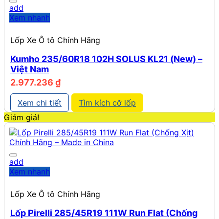
add
Xem nhanh
Lốp Xe Ô tô Chính Hãng
Kumho 235/60R18 102H SOLUS KL21 (New) –
Việt Nam
2.977.236
₫
Xem chi tiết
Tìm kích cỡ lốp
Giảm giá!
add
Xem nhanh
Lốp Xe Ô tô Chính Hãng
Lốp Pirelli 285/45R19 111W Run Flat (Chống