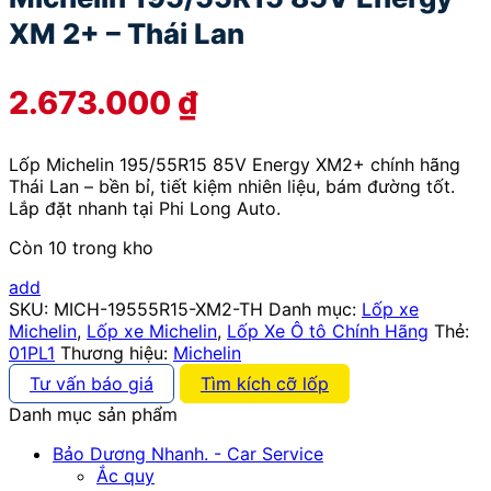
XM 2+ – Thái Lan
2.673.000
₫
Lốp Michelin 195/55R15 85V Energy XM2+ chính hãng
Thái Lan – bền bỉ, tiết kiệm nhiên liệu, bám đường tốt.
Lắp đặt nhanh tại Phi Long Auto.
Còn 10 trong kho
add
SKU:
MICH-19555R15-XM2-TH
Danh mục:
Lốp xe
Michelin
,
Lốp xe Michelin
,
Lốp Xe Ô tô Chính Hãng
Thẻ:
01PL1
Thương hiệu:
Michelin
Tư vấn báo giá
Tìm kích cỡ lốp
Danh mục sản phẩm
Bảo Dương Nhanh. - Car Service
Ắc quy