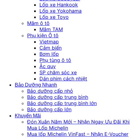
Lốp xe Hankook
Lốp xe Yokohama
Lốp xe Toyo
Mâm ô tô
Mâm TAM
Phụ kiện Ô tô
Vietmap
Cảm biến
Bơm lốp
Phụ tùng ô tô
Ắc quy
SP chăm sóc xe
Dán phim cách nhiệt
Bảo Dưỡng Nhanh
Bảo dưỡng cấp nhỏ
Bảo dưỡng cấp trung bình
Bảo dưỡng cấp trung bình lớn
Bảo dưỡng cấp lớn
Khuyến Mãi
Đón Xuân Năm Mới – Nhận Ngay Ưu Đãi Khi
Mua Lốp Michelin
Mua lốp Michelin VinFast – Nhận E-Voucher