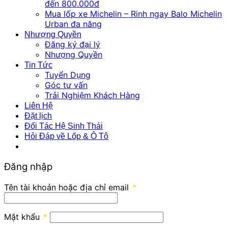
đến 800.000đ
Mua lốp xe Michelin – Rinh ngay Balo Michelin
Urban đa năng
Nhượng Quyền
Đăng ký đại lý
Nhượng Quyền
Tin Tức
Tuyển Dụng
Góc tư vấn
Trải Nghiệm Khách Hàng
Liên Hệ
Đặt lịch
Đối Tác Hệ Sinh Thái
Hỏi Đáp về Lốp & Ô Tô
Đăng nhập
Tên tài khoản hoặc địa chỉ email
*
Mật khẩu
*