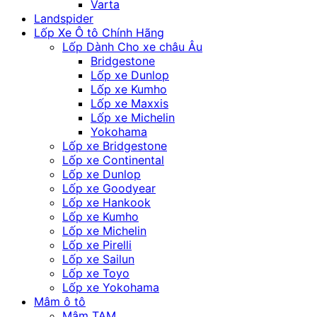
Varta
Landspider
Lốp Xe Ô tô Chính Hãng
Lốp Dành Cho xe châu Âu
Bridgestone
Lốp xe Dunlop
Lốp xe Kumho
Lốp xe Maxxis
Lốp xe Michelin
Yokohama
Lốp xe Bridgestone
Lốp xe Continental
Lốp xe Dunlop
Lốp xe Goodyear
Lốp xe Hankook
Lốp xe Kumho
Lốp xe Michelin
Lốp xe Pirelli
Lốp xe Sailun
Lốp xe Toyo
Lốp xe Yokohama
Mâm ô tô
Mâm TAM