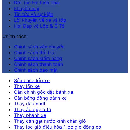
Đối Tác Hệ Sinh Thái
Khuyến mại
Tin tức và sự kiện
Lời khuyên về xe và lốp
Hỏi Đáp về Lốp & Ô Tô
Chính sách
Chính sách vận chuyển
Chính sách đổi trả
Chính sách kiểm hàng
Chính sách thanh toán
Chính sách bảo mật
Sửa chữa lốp xe
Thay lốp xe
Cân chỉnh góc đặt bánh xe
Cân bằng động bánh xe
Thay dầu nhớt
Thay ắc quy ô tô
Thay phanh xe
Thay cần gạt nước kính chắn gió
Thay lọc gió điều hòa / lọc gió động cơ