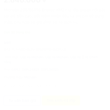
Michelin 205/65R16 Energy XM2+ là lốp sedan nổi bật
với độ bền cao, tiết kiệm nhiên liệu và chi phí sử dụng
thấp, phù hợp xe gia đình và xe dịch vụ.
Còn 30 trong kho
add
SKU:
PLA-MICHELIN-20565R16-XM2PLUS
Danh mục:
Lốp xe Michelin
,
Lốp xe Michelin
,
Lốp Xe Ô tô Chính
Hãng
Thẻ:
04PL1
,
04PL24925
,
05PL34025
Thương hiệu:
Michelin
Tư vấn báo giá
Tìm kích cỡ lốp