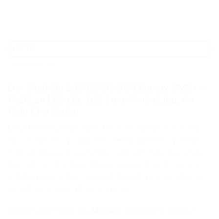
MÔ TẢ
ĐÁNH GIÁ (0)
Lốp Michelin 205/65R16 95H Energy XM2+ –
Thái Lan | Bền Bỉ, Tiết Kiệm Nhiên Liệu, An
Toàn Cho Sedan
Lốp Michelin 205/65R16 95H Energy XM2+ là dòng
lốp nổi bật trong phân khúc sedan phổ thông, được
thiết kế để mang lại độ bền vượt trội, tiết kiệm nhiên
liệu và khả năng bám đường an toàn. Đây là lựa chọn
lý tưởng cho khách hàng gia đình và xe chạy dịch vụ
cần tối ưu chi phí sử dụng lâu dài.
Thông số kỹ thuật lốp Michelin 205/65R16 Energy