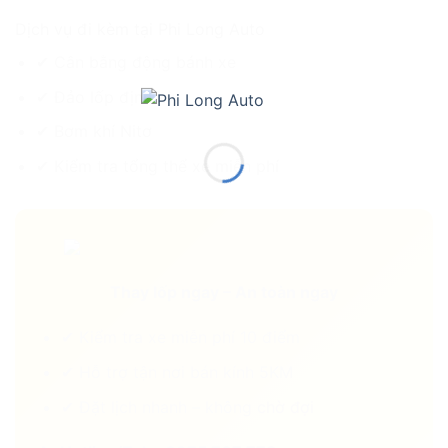
Dịch vụ đi kèm tại Phi Long Auto
✔ Cân bằng động bánh xe
✔ Đảo lốp định kỳ
✔ Bơm khí Nitơ
✔ Kiểm tra tổng thể xe miễn phí
Thay lốp ngay – An toàn ngay
✔ Kiểm tra xe miễn phí 10 điểm
✔ Hỗ trợ tận nơi bán kính 5KM
✔ Đặt lịch nhanh – không chờ đợi