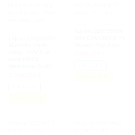
add
add
LỐP XE Ô TÔ CHÍNH HÃNG
Kumho 225/55R18
LỐP XE Ô TÔ CHÍNH HÃNG
98V CRUGEN HP71
Lốp xe 275/35R21
(New) – Việt Nam
Michelin chính
hãng – SUV & xe
3.102.516
₫
sang (BMW,
Mercedes, Audi)
Xem chi tiết
9.950.900
₫
Tìm kích cỡ lốp
Xem chi tiết
Tìm kích cỡ lốp