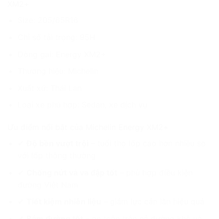
XM2+
Size: 205/65R16
Chỉ số tải trọng: 95H
Dòng gai: Energy XM2+
Thương hiệu: Michelin
Xuất xứ: Thái Lan
Loại xe phù hợp: Sedan, xe dịch vụ
Ưu điểm nổi bật của Michelin Energy XM2+
✔
Độ bền vượt trội
– tuổi thọ lốp cao hơn nhiều so
với lốp thông thường
✔
Chống nứt và va đập tốt
– phù hợp điều kiện
đường Việt Nam
✔
Tiết kiệm nhiên liệu
– giảm lực cản lăn hiệu quả
✔
Bám đường tốt
– an toàn trên cả đường khô và