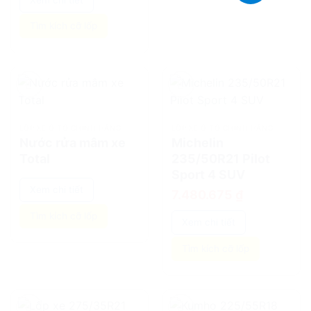
Tìm kích cỡ lốp
add
add
LỐP XE Ô TÔ CHÍNH HÃNG
LỐP XE Ô TÔ CHÍNH HÃNG
Nước rửa mâm xe
Michelin
Total
235/50R21 Pilot
Sport 4 SUV
Xem chi tiết
7.480.675
₫
Tìm kích cỡ lốp
Xem chi tiết
Tìm kích cỡ lốp