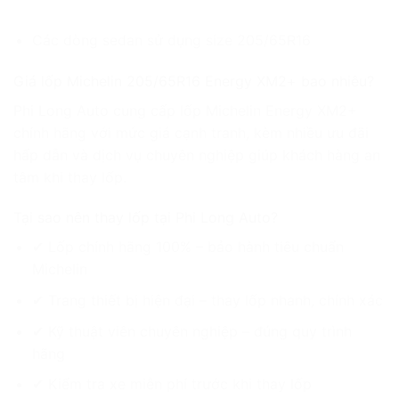
Các dòng sedan sử dụng size 205/65R16
Giá lốp Michelin 205/65R16 Energy XM2+ bao nhiêu?
Phi Long Auto cung cấp lốp Michelin Energy XM2+
chính hãng với mức giá cạnh tranh, kèm nhiều ưu đãi
hấp dẫn và dịch vụ chuyên nghiệp giúp khách hàng an
tâm khi thay lốp.
Tại sao nên thay lốp tại Phi Long Auto?
✔ Lốp chính hãng 100% – bảo hành tiêu chuẩn
Michelin
✔ Trang thiết bị hiện đại – thay lốp nhanh, chính xác
✔ Kỹ thuật viên chuyên nghiệp – đúng quy trình
hãng
✔ Kiểm tra xe miễn phí trước khi thay lốp