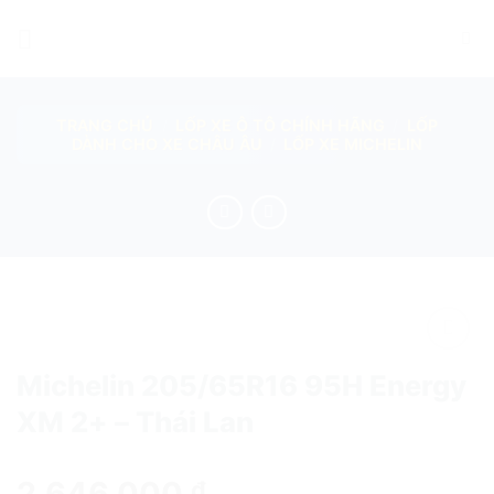
Skip
to
content
TRANG CHỦ
/
LỐP XE Ô TÔ CHÍNH HÃNG
/
LỐP
DÀNH CHO XE CHÂU ÂU
/
LỐP XE MICHELIN
add
Michelin 205/65R16 95H Energy
XM 2+ – Thái Lan
2.646.000
₫