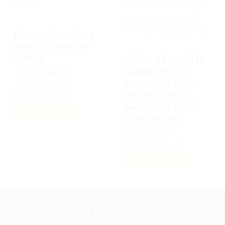
add
add
LỐP XE Ô TÔ CHÍNH HÃNG
Kumho 225/45R19
96Y ECSTA PS71 –
LỐP XE Ô TÔ CHÍNH HÃNG
KOREA
Lốp vỏ 245/40R18
KUMHO PS71 (
4.320.000
₫
RUNFLAT ) dành
Xem chi tiết
cho xe Audi S4 ,
Audi S5 TT / Mini
Tìm kích cỡ lốp
Country man
Xem chi tiết
Tìm kích cỡ lốp
CÔNG TY TNHH TM DV Ô TÔ PHI LONG