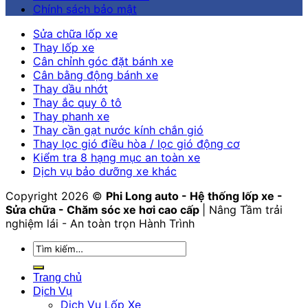
Chính sách bảo mật
Sửa chữa lốp xe
Thay lốp xe
Cân chỉnh góc đặt bánh xe
Cân bằng động bánh xe
Thay dầu nhớt
Thay ắc quy ô tô
Thay phanh xe
Thay cần gạt nước kính chắn gió
Thay lọc gió điều hòa / lọc gió động cơ
Kiểm tra 8 hạng mục an toàn xe
Dịch vụ bảo dưỡng xe khác
Copyright 2026 ©
Phi Long auto - Hệ thống lốp xe -
Sửa chữa - Chăm sóc xe hơi cao cấp
| Nâng Tầm trải
nghiệm lái - An toàn trọn Hành Trình
Tìm
kiếm:
Trang chủ
Dịch Vụ
Dịch Vụ Lốp Xe