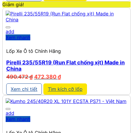
880.860 ₫.
là:
Giảm giá!
865.830 ₫.
add
Xem nhanh
Lốp Xe Ô tô Chính Hãng
Pirelli 235/55R19 (Run Flat chống xịt) Made in
China
Giá
Giá
490.472
₫
472.380
₫
gốc
hiện
là:
tại
Xem chi tiết
Tìm kích cỡ lốp
490.472 ₫.
là:
472.380 ₫.
add
Xem nhanh
Lốp Xe Ô tô Chính Hãng