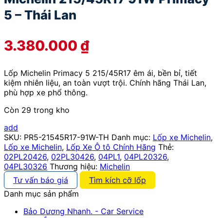
5 – Thái Lan
3.380.000
₫
Lốp Michelin Primacy 5 215/45R17 êm ái, bền bỉ, tiết
kiệm nhiên liệu, an toàn vượt trội. Chính hãng Thái Lan,
phù hợp xe phổ thông.
Còn 29 trong kho
add
SKU:
PR5-21545R17-91W-TH
Danh mục:
Lốp xe Michelin
,
Lốp xe Michelin
,
Lốp Xe Ô tô Chính Hãng
Thẻ:
02PL20426
,
02PL30426
,
04PL1
,
04PL20326
,
04PL30326
Thương hiệu:
Michelin
Tư vấn báo giá
Tìm kích cỡ lốp
Danh mục sản phẩm
Bảo Dương Nhanh. - Car Service