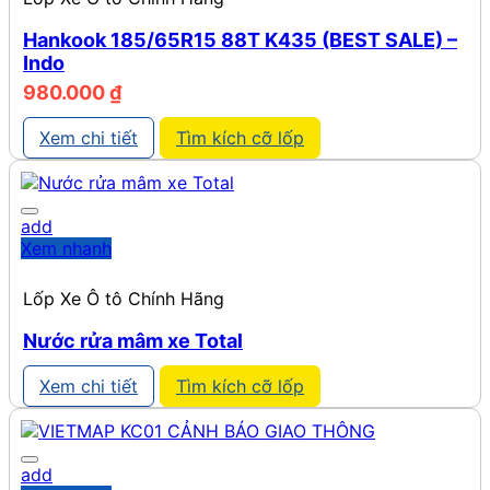
Hankook 185/65R15 88T K435 (BEST SALE) –
Indo
980.000
₫
Xem chi tiết
Tìm kích cỡ lốp
add
Xem nhanh
Lốp Xe Ô tô Chính Hãng
Nước rửa mâm xe Total
Xem chi tiết
Tìm kích cỡ lốp
add