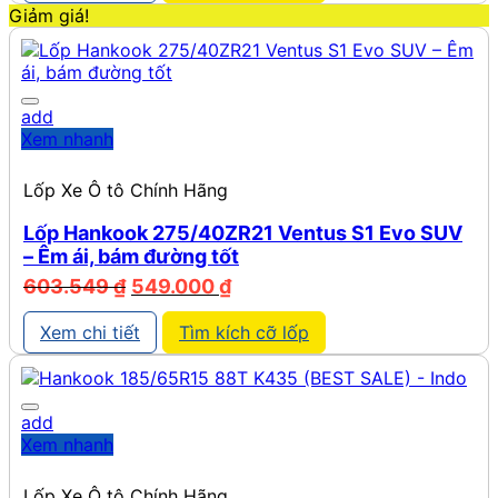
Giảm giá!
add
Xem nhanh
Lốp Xe Ô tô Chính Hãng
Lốp Hankook 275/40ZR21 Ventus S1 Evo SUV
– Êm ái, bám đường tốt
Giá
Giá
603.549
₫
549.000
₫
gốc
hiện
là:
tại
Xem chi tiết
Tìm kích cỡ lốp
603.549 ₫.
là:
549.000 ₫.
add
Xem nhanh
Lốp Xe Ô tô Chính Hãng