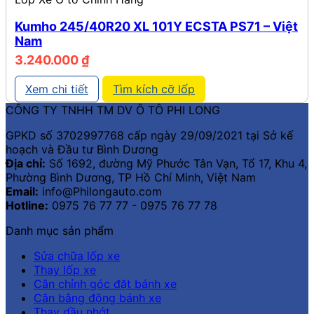
Kumho 245/40R20 XL 101Y ECSTA PS71 – Việt
Nam
3.240.000
₫
Xem chi tiết
Tìm kích cỡ lốp
CÔNG TY TNHH TM DV Ô TÔ PHI LONG
GPKD số 3702997768 cấp ngày 29/09/2021 tại Sở kế
hoạch và Đầu tư Bình Dương
Địa chỉ:
Số 1692, đường Mỹ Phước Tân Vạn, Tổ 17, Khu 4,
Phường Bình Dương, TP Hồ Chí Minh, Việt Nam
Email:
info@Philongauto.com
Hotline:
0975 76 77 77 - 0975 76 77 78
Danh mục sản phẩm
Sửa chữa lốp xe
Thay lốp xe
Cân chỉnh góc đặt bánh xe
Cân bằng động bánh xe
Thay dầu nhớt