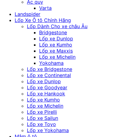
Ắc quy
Varta
Landspider
Lốp Xe Ô tô Chính Hãng
Lốp Dành Cho xe châu Âu
Bridgestone
Lốp xe Dunlop
Lốp xe Kumho
Lốp xe Maxxis
Lốp xe Michelin
Yokohama
Lốp xe Bridgestone
Lốp xe Continental
Lốp xe Dunlop
Lốp xe Goodyear
Lốp xe Hankook
Lốp xe Kumho
Lốp xe Michelin
Lốp xe Pirelli
Lốp xe Sailun
Lốp xe Toyo
Lốp xe Yokohama
Mâm ô tô