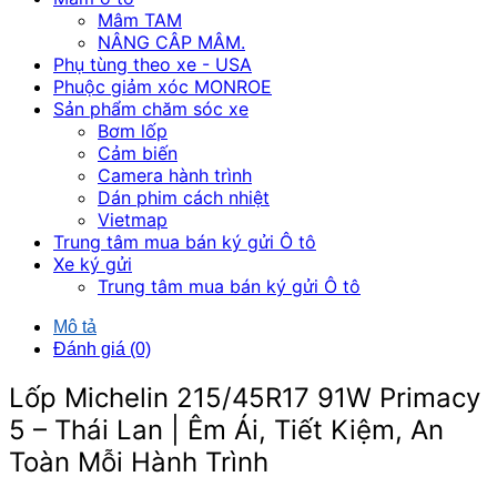
Mâm TAM
NÂNG CÂP MÂM.
Phụ tùng theo xe - USA
Phuộc giảm xóc MONROE
Sản phẩm chăm sóc xe
Bơm lốp
Cảm biến
Camera hành trình
Dán phim cách nhiệt
Vietmap
Trung tâm mua bán ký gửi Ô tô
Xe ký gửi
Trung tâm mua bán ký gửi Ô tô
Mô tả
Đánh giá (0)
Lốp Michelin 215/45R17 91W Primacy
5 – Thái Lan | Êm Ái, Tiết Kiệm, An
Toàn Mỗi Hành Trình