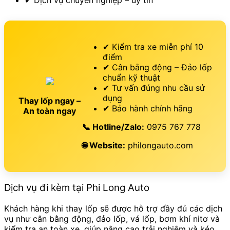
✔ Dịch vụ chuyên nghiệp – uy tín
✔ Kiểm tra xe miễn phí 10
điểm
✔ Cân bằng động – Đảo lốp
chuẩn kỹ thuật
✔ Tư vấn đúng nhu cầu sử
dụng
Thay lốp ngay –
✔ Bảo hành chính hãng
An toàn ngay
📞 Hotline/Zalo:
0975 767 778
🌐 Website:
philongauto.com
Dịch vụ đi kèm tại Phi Long Auto
Khách hàng khi thay lốp sẽ được hỗ trợ đầy đủ các dịch
vụ như cân bằng động, đảo lốp, vá lốp, bơm khí nitơ và
kiểm tra an toàn xe, giúp nâng cao trải nghiệm và kéo