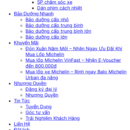
SP chăm sóc xe
Dán phim cách nhiệt
Bảo Dưỡng Nhanh
Bảo dưỡng cấp nhỏ
Bảo dưỡng cấp trung bình
Bảo dưỡng cấp trung bình lớn
Bảo dưỡng cấp lớn
Khuyến Mãi
Đón Xuân Năm Mới – Nhận Ngay Ưu Đãi Khi
Mua Lốp Michelin
Mua lốp Michelin VinFast – Nhận E-Voucher
đến 800.000đ
Mua lốp xe Michelin – Rinh ngay Balo Michelin
Urban đa năng
Nhượng Quyền
Đăng ký đại lý
Nhượng Quyền
Tin Tức
Tuyển Dụng
Góc tư vấn
Trải Nghiệm Khách Hàng
Liên Hệ
Đặt lịch