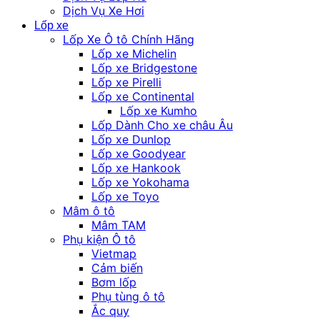
Dịch Vụ Xe Hơi
Lốp xe
Lốp Xe Ô tô Chính Hãng
Lốp xe Michelin
Lốp xe Bridgestone
Lốp xe Pirelli
Lốp xe Continental
Lốp xe Kumho
Lốp Dành Cho xe châu Âu
Lốp xe Dunlop
Lốp xe Goodyear
Lốp xe Hankook
Lốp xe Yokohama
Lốp xe Toyo
Mâm ô tô
Mâm TAM
Phụ kiện Ô tô
Vietmap
Cảm biến
Bơm lốp
Phụ tùng ô tô
Ắc quy