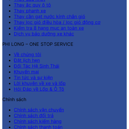
Thay ắc quy ô tô
Thay phanh xe
Thay cần gạt nước kính chắn gió
Thay lọc gió điều hòa / lọc gió động cơ
Kiểm tra 8 hạng mục an toàn xe
Dịch vụ bảo dưỡng xe khác
PHI LONG – ONE STOP SERVICE
Về chúng tôi
Đặt lịch hẹn
Đối Tác Hệ Sinh Thái
Khuyến mại
Tin tức và sự kiện
Lời khuyên về xe và lốp
Hỏi Đáp về Lốp & Ô Tô
Chính sách
Chính sách vận chuyển
Chính sách đổi trả
Chính sách kiểm hàng
Chính sách thanh toán