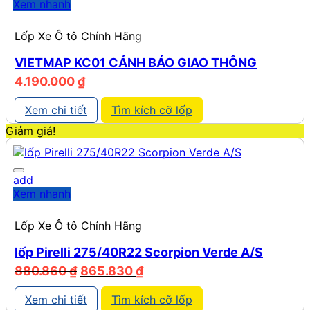
Xem nhanh
Lốp Xe Ô tô Chính Hãng
VIETMAP KC01 CẢNH BÁO GIAO THÔNG
4.190.000
₫
Xem chi tiết
Tìm kích cỡ lốp
Giảm giá!
add
Xem nhanh
Lốp Xe Ô tô Chính Hãng
lốp Pirelli 275/40R22 Scorpion Verde A/S
Giá
Giá
880.860
₫
865.830
₫
gốc
hiện
là:
tại
Xem chi tiết
Tìm kích cỡ lốp