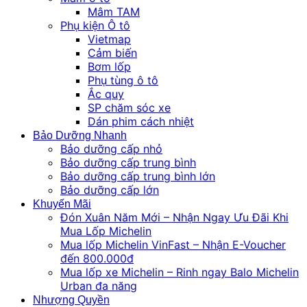
Mâm TAM
Phụ kiện Ô tô
Vietmap
Cảm biến
Bơm lốp
Phụ tùng ô tô
Ắc quy
SP chăm sóc xe
Dán phim cách nhiệt
Bảo Dưỡng Nhanh
Bảo dưỡng cấp nhỏ
Bảo dưỡng cấp trung bình
Bảo dưỡng cấp trung bình lớn
Bảo dưỡng cấp lớn
Khuyến Mãi
Đón Xuân Năm Mới – Nhận Ngay Ưu Đãi Khi
Mua Lốp Michelin
Mua lốp Michelin VinFast – Nhận E-Voucher
đến 800.000đ
Mua lốp xe Michelin – Rinh ngay Balo Michelin
Urban đa năng
Nhượng Quyền