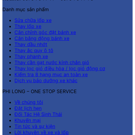
Danh mục sản phẩm
Sửa chữa lốp xe
Thay lốp xe
Cân chỉnh góc đặt bánh xe
Cân bằng động bánh xe
Thay dầu nhớt
Thay ắc quy ô tô
Thay phanh xe
Thay cần gạt nước kính chắn gió
Thay lọc gió điều hòa / lọc gió động cơ
Kiểm tra 8 hạng mục an toàn xe
Dịch vụ bảo dưỡng xe khác
PHI LONG – ONE STOP SERVICE
Về chúng tôi
Đặt lịch hẹn
Đối Tác Hệ Sinh Thái
Khuyến mại
Tin tức và sự kiện
Lời khuyên về xe và lốp