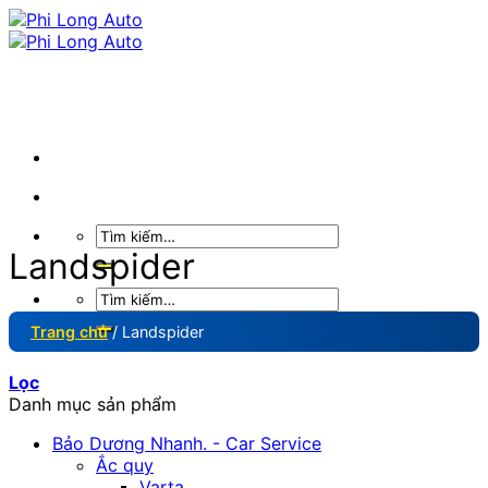
Skip
to
content
Tìm
kiếm:
Landspider
Tìm
kiếm:
Trang chủ
/
Landspider
Lọc
Danh mục sản phẩm
Bảo Dương Nhanh. - Car Service
Ắc quy
Varta