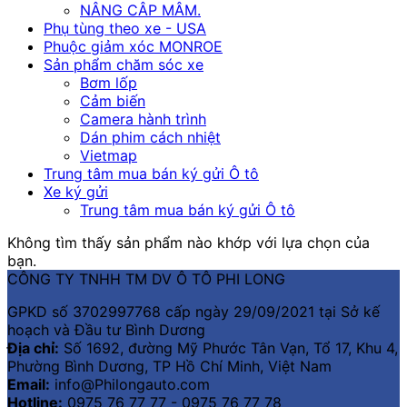
NÂNG CÂP MÂM.
Phụ tùng theo xe - USA
Phuộc giảm xóc MONROE
Sản phẩm chăm sóc xe
Bơm lốp
Cảm biến
Camera hành trình
Dán phim cách nhiệt
Vietmap
Trung tâm mua bán ký gửi Ô tô
Xe ký gửi
Trung tâm mua bán ký gửi Ô tô
Không tìm thấy sản phẩm nào khớp với lựa chọn của
bạn.
CÔNG TY TNHH TM DV Ô TÔ PHI LONG
GPKD số 3702997768 cấp ngày 29/09/2021 tại Sở kế
hoạch và Đầu tư Bình Dương
Địa chỉ:
Số 1692, đường Mỹ Phước Tân Vạn, Tổ 17, Khu 4,
Phường Bình Dương, TP Hồ Chí Minh, Việt Nam
Email:
info@Philongauto.com
Hotline:
0975 76 77 77 - 0975 76 77 78