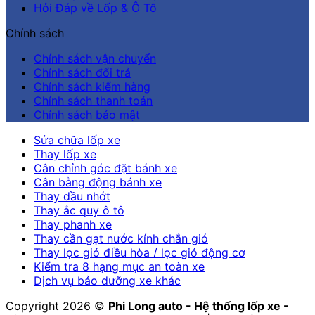
Hỏi Đáp về Lốp & Ô Tô
Chính sách
Chính sách vận chuyển
Chính sách đổi trả
Chính sách kiểm hàng
Chính sách thanh toán
Chính sách bảo mật
Sửa chữa lốp xe
Thay lốp xe
Cân chỉnh góc đặt bánh xe
Cân bằng động bánh xe
Thay dầu nhớt
Thay ắc quy ô tô
Thay phanh xe
Thay cần gạt nước kính chắn gió
Thay lọc gió điều hòa / lọc gió động cơ
Kiểm tra 8 hạng mục an toàn xe
Dịch vụ bảo dưỡng xe khác
Copyright 2026 ©
Phi Long auto - Hệ thống lốp xe -