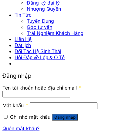
Đăng ký đại lý
Nhượng Quyền
Tin Tức
Tuyển Dụng
Góc tư vấn
Trải Nghiệm Khách Hàng
Liên Hệ
Đặt lịch
Đối Tác Hệ Sinh Thái
Hỏi Đáp về Lốp & Ô Tô
Đăng nhập
Tên tài khoản hoặc địa chỉ email
*
Mật khẩu
*
Ghi nhớ mật khẩu
Đăng nhập
Quên mật khẩu?