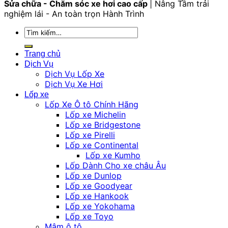
Sửa chữa - Chăm sóc xe hơi cao cấp
| Nâng Tầm trải
nghiệm lái - An toàn trọn Hành Trình
Tìm
kiếm:
Trang chủ
Dịch Vụ
Dịch Vụ Lốp Xe
Dịch Vụ Xe Hơi
Lốp xe
Lốp Xe Ô tô Chính Hãng
Lốp xe Michelin
Lốp xe Bridgestone
Lốp xe Pirelli
Lốp xe Continental
Lốp xe Kumho
Lốp Dành Cho xe châu Âu
Lốp xe Dunlop
Lốp xe Goodyear
Lốp xe Hankook
Lốp xe Yokohama
Lốp xe Toyo
Mâm ô tô