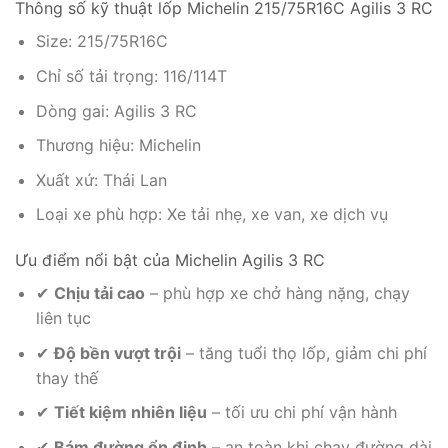
Thông số kỹ thuật lốp Michelin 215/75R16C Agilis 3 RC
Size: 215/75R16C
Chỉ số tải trọng: 116/114T
Dòng gai: Agilis 3 RC
Thương hiệu: Michelin
Xuất xứ: Thái Lan
Loại xe phù hợp: Xe tải nhẹ, xe van, xe dịch vụ
Ưu điểm nổi bật của Michelin Agilis 3 RC
✔
Chịu tải cao
– phù hợp xe chở hàng nặng, chạy
liên tục
✔
Độ bền vượt trội
– tăng tuổi thọ lốp, giảm chi phí
thay thế
✔
Tiết kiệm nhiên liệu
– tối ưu chi phí vận hành
✔
Bám đường ổn định
– an toàn khi chạy đường dài