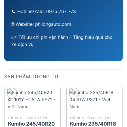
📞 Hotline/Zalo: 0975 767 778
🌐 Website: philongauto.com
👉 Tối ưu chi phí vận hành – Tăng hiệu quả cho
xe dịch vụ
SẢN PHẨM TƯƠNG TỰ
add
add
LỐP XE Ô TÔ CHÍNH HÃNG
LỐP XE Ô TÔ CHÍNH HÃNG
Kumho 245/40R20
Kumho 235/40R18