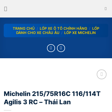
Skip
to
content
TRANG CHỦ
/
LỐP XE Ô TÔ CHÍNH HÃNG
/
LỐP
DÀNH CHO XE CHÂU ÂU
/
LỐP XE MICHELIN
add
Michelin 215/75R16C 116/114T
Agilis 3 RC – Thái Lan