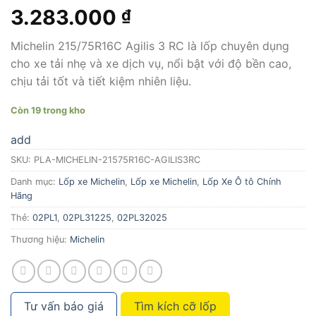
3.283.000
₫
Michelin 215/75R16C Agilis 3 RC là lốp chuyên dụng
cho xe tải nhẹ và xe dịch vụ, nổi bật với độ bền cao,
chịu tải tốt và tiết kiệm nhiên liệu.
Còn 19 trong kho
add
SKU:
PLA-MICHELIN-21575R16C-AGILIS3RC
Danh mục:
Lốp xe Michelin
,
Lốp xe Michelin
,
Lốp Xe Ô tô Chính
Hãng
Thẻ:
02PL1
,
02PL31225
,
02PL32025
Thương hiệu:
Michelin
Tư vấn báo giá
Tìm kích cỡ lốp