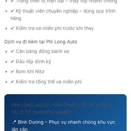
✔ Trang thiết bị hiện đại – thay lốp nhanh chóng
✔ Kỹ thuật viên chuyên nghiệp – đúng quy trình
hãng
✔ Kiểm tra xe miễn phí trước khi thay
Dịch vụ đi kèm tại Phi Long Auto
✔ Cân bằng động bánh xe
✔ Đảo lốp định kỳ
✔ Bơm khí Nitơ
✔ Kiểm tra tổng thể xe miễn phí
PHI LONG AUTO – GIẢI PHÁP LỐP XE & DỊCH
VỤ Ô TÔ CHUYÊN NGHIỆP
📍 Bình Dương – Phục vụ nhanh chóng khu vực
lân cận