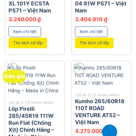
XL 101Y ECSTA
04 91W PS71 – Việt
PS71 – Việt Nam
Nam
3.240.000
₫
3.404.916
₫
Xem chi tiết
Xem chi tiết
Tìm kích cỡ lốp
Tìm kích cỡ lốp
Giảm giá!
add
add
LỐP XE Ô TÔ CHÍNH HÃNG
Kumho 265/60R18
LỐP XE Ô TÔ CHÍNH HÃNG
110T ROAD
Lốp Pirelli
VENTURE AT52 –
285/45R19 111W
Việt Nam
Run Flat (Chống
Xịt) Chính Hãng –
4.275.000
₫