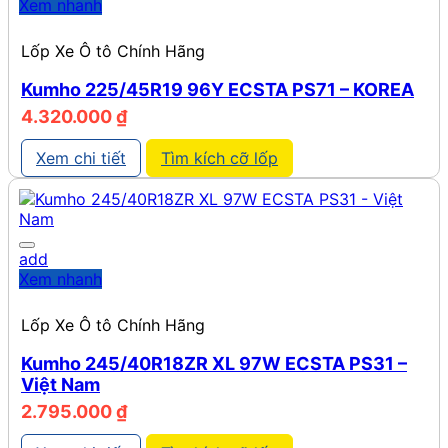
Xem nhanh
Lốp Xe Ô tô Chính Hãng
Kumho 225/45R19 96Y ECSTA PS71 – KOREA
4.320.000
₫
Xem chi tiết
Tìm kích cỡ lốp
add
Xem nhanh
Lốp Xe Ô tô Chính Hãng
Kumho 245/40R18ZR XL 97W ECSTA PS31 –
Việt Nam
2.795.000
₫