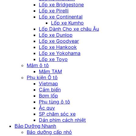
Lốp xe Bridgestone
Lốp xe Pirelli
Lốp xe Continental
Lốp xe Kumho
Lốp Dành Cho xe châu Âu
Lốp xe Dunlop
Lốp xe Goodyear
Lốp xe Hankook
Lốp xe Yokohama
Lốp xe Toyo
Mâm ô tô
Mâm TAM
Phụ kiện Ô tô
Vietmap
Cảm biến
Bơm lốp
Phụ tùng ô tô
Ắc quy
SP chăm sóc xe
Dán phim cách nhiệt
Bảo Dưỡng Nhanh
Bảo dưỡng cấp nhỏ