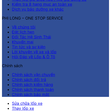
Kiểm tra 8 hạng mục an toàn xe
Dịch vụ bảo dưỡng xe khác
PHI LONG – ONE STOP SERVICE
Về chúng tôi
Đặt lịch hẹn
Đối Tác Hệ Sinh Thái
Khuyến mại
Tin tức và sự kiện
Lời khuyên về xe và lốp
Hỏi Đáp về Lốp & Ô Tô
Chính sách
Chính sách vận chuyển
Chính sách đổi trả
Chính sách kiểm hàng
Chính sách thanh toán
Chính sách bảo mật
Sửa chữa lốp xe
Thay lốp xe