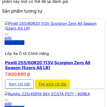
phẩm này mới có thể để lại đánh giá.
Sản phẩm tương tự
add
Xem nhanh
Lốp Xe Ô tô Chính Hãng
Pirelli 255/60R20 113V Scorpion Zero All
Season (Szero AS LR)
7.800.680
₫
Xem chi tiết
Tìm kích cỡ lốp
add