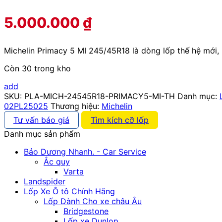
5.000.000
₫
Michelin Primacy 5 MI 245/45R18 là dòng lốp thế hệ mới, 
Còn 30 trong kho
add
SKU:
PLA-MICH-24545R18-PRIMACY5-MI-TH
Danh mục:
02PL25025
Thương hiệu:
Michelin
Tư vấn báo giá
Tìm kích cỡ lốp
Danh mục sản phẩm
Bảo Dương Nhanh. - Car Service
Ắc quy
Varta
Landspider
Lốp Xe Ô tô Chính Hãng
Lốp Dành Cho xe châu Âu
Bridgestone
Lốp xe Dunlop