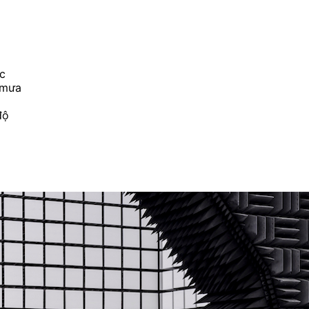
ớc
 mưa
độ