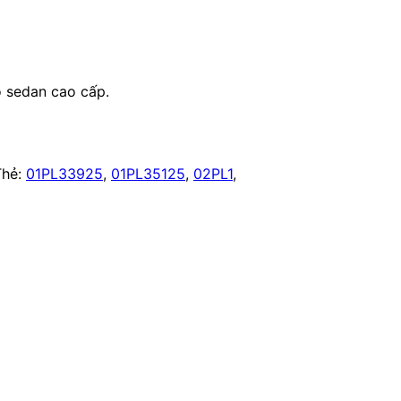
o sedan cao cấp.
Thẻ:
01PL33925
,
01PL35125
,
02PL1
,