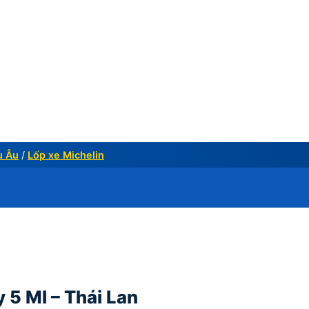
u Âu
/
Lốp xe Michelin
5 MI – Thái Lan