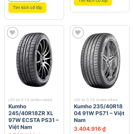
Tìm kích cỡ lốp
Tìm kích cỡ lốp
add
add
LỐP XE Ô TÔ CHÍNH HÃNG
LỐP XE Ô TÔ CHÍNH HÃNG
Kumho
Kumho 235/40R18
245/40R18ZR XL
04 91W PS71 – Việt
97W ECSTA PS31 –
Nam
Việt Nam
3.404.916
₫