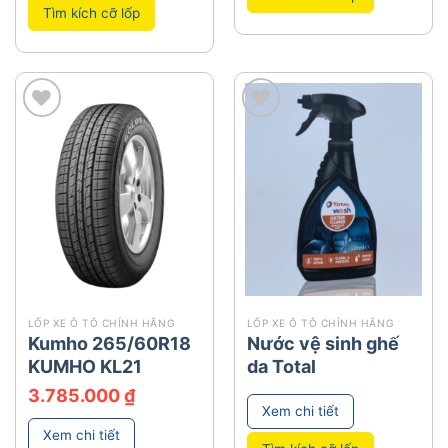
Tìm kích cỡ lốp
add
add
LỐP XE Ô TÔ CHÍNH HÃNG
LỐP XE Ô TÔ CHÍNH HÃNG
Kumho 265/60R18
Nước vệ sinh ghế
KUMHO KL21
da Total
3.785.000
₫
Xem chi tiết
Xem chi tiết