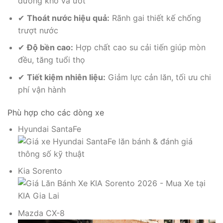
đường khô và ướt
✔
Thoát nước hiệu quả:
Rãnh gai thiết kế chống
trượt nước
✔
Độ bền cao:
Hợp chất cao su cải tiến giúp mòn
đều, tăng tuổi thọ
✔
Tiết kiệm nhiên liệu:
Giảm lực cản lăn, tối ưu chi
phí vận hành
Phù hợp cho các dòng xe
Hyundai SantaFe
Kia Sorento
Mazda CX-8