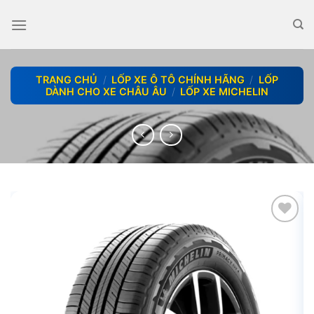
Skip
to
content
TRANG CHỦ
/
LỐP XE Ô TÔ CHÍNH HÃNG
/
LỐP
DÀNH CHO XE CHÂU ÂU
/
LỐP XE MICHELIN
add