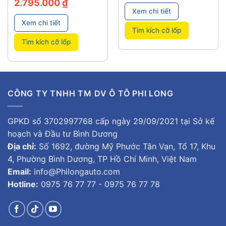
2.795.000
₫
Xem chi tiết
Xem chi tiết
Tìm kích cỡ lốp
Tìm kích cỡ lốp
CÔNG TY TNHH TM DV Ô TÔ PHI LONG
GPKD số 3702997768 cấp ngày 29/09/2021 tại Sở kế
hoạch và Đầu tư Bình Dương
Địa chỉ:
Số 1692, đường Mỹ Phước Tân Vạn, Tổ 17, Khu
4, Phường Bình Dương, TP Hồ Chí Minh, Việt Nam
Email:
info@Philongauto.com
Hotline:
0975 76 77 77 - 0975 76 77 78