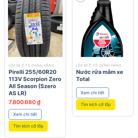
add
add
LỐP XE Ô TÔ CHÍNH HÃNG
LỐP XE Ô TÔ CHÍNH HÃNG
Pirelli 255/60R20
Nước rửa mâm xe
113V Scorpion Zero
Total
All Season (Szero
AS LR)
Xem chi tiết
7.800.680
₫
Tìm kích cỡ lốp
Xem chi tiết
Tìm kích cỡ lốp