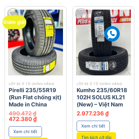
Giảm giá!
add
add
LỐP XE Ô TÔ CHÍNH HÃNG
LỐP XE Ô TÔ CHÍNH HÃNG
Pirelli 235/55R19
Kumho 235/60R18
(Run Flat chống xịt)
102H SOLUS KL21
Made in China
(New) – Việt Nam
490.472
₫
2.977.236
₫
Giá
Giá
472.380
₫
gốc
hiện
Xem chi tiết
là:
tại
490.472 ₫.
là:
Xem chi tiết
472.380 ₫.
Tìm kích cỡ lốp