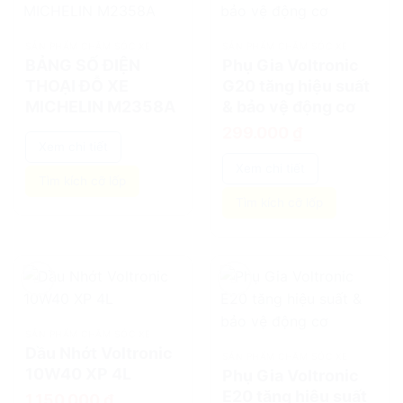
add
add
SẢN PHẨM CHĂM SÓC XE
SẢN PHẨM CHĂM SÓC XE
BẢNG SỐ ĐIỆN
Phụ Gia Voltronic
THOẠI ĐỖ XE
G20 tăng hiệu suất
MICHELIN M2358A
& bảo vệ động cơ
299.000
₫
Xem chi tiết
Xem chi tiết
Tìm kích cỡ lốp
Tìm kích cỡ lốp
add
add
SẢN PHẨM CHĂM SÓC XE
Dầu Nhớt Voltronic
SẢN PHẨM CHĂM SÓC XE
10W40 XP 4L
Phụ Gia Voltronic
E20 tăng hiệu suất
1.150.000
₫