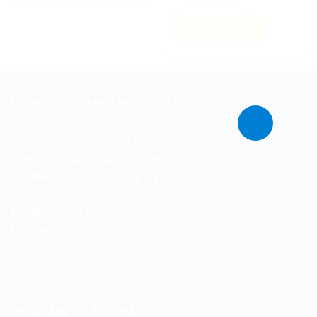
Xem chi tiết
Tìm kích cỡ lốp
CÔNG TY TNHH TM DV Ô TÔ PHI LONG
GPKD số 3702997768 cấp ngày 29/09/2021 tại Sở kế
hoạch và Đầu tư Bình Dương
Địa chỉ:
Số 1692, đường Mỹ Phước Tân Vạn, Tổ 17, Khu
4, Phường Bình Dương, TP Hồ Chí Minh, Việt Nam
Email:
info@Philongauto.com
Hotline:
0975 76 77 77 - 0975 76 77 78
DANH MỤC SẢN PHẨM