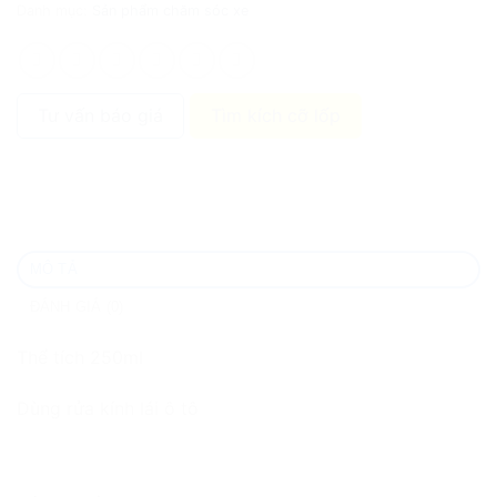
Danh mục:
Sản phẩm chăm sóc xe
Tư vấn báo giá
Tìm kích cỡ lốp
MÔ TẢ
ĐÁNH GIÁ (0)
Thể tích 250ml
Dùng rửa kính lái ô tô