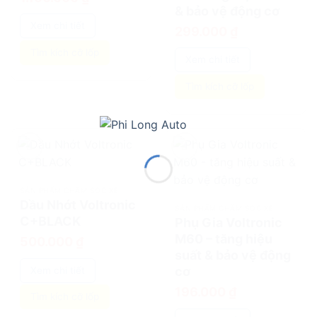
& bảo vệ động cơ
Xem chi tiết
299.000
₫
Tìm kích cỡ lốp
Xem chi tiết
Tìm kích cỡ lốp
add
add
SẢN PHẨM CHĂM SÓC XE
Dầu Nhớt Voltronic
SẢN PHẨM CHĂM SÓC XE
C+BLACK
Phụ Gia Voltronic
M60 – tăng hiệu
500.000
₫
suất & bảo vệ động
cơ
Xem chi tiết
196.000
₫
Tìm kích cỡ lốp