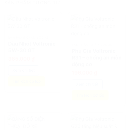
SẢN PHẨM TƯƠNG TỰ
add
add
SẢN PHẨM CHĂM SÓC XE
Dầu Nhớt Voltronic
SẢN PHẨM CHĂM SÓC XE
5W-30 GT
Phụ Gia Voltronic
R31 – chống an mòn
385.000
₫
động cơ
Xem chi tiết
196.000
₫
Tìm kích cỡ lốp
Xem chi tiết
Tìm kích cỡ lốp