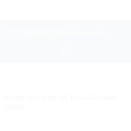
Skip
to
content
TRANG CHỦ
/
SẢN PHẨM CHĂM SÓC XE
add
Nước rửa kính lái Total Screen
Wash
add