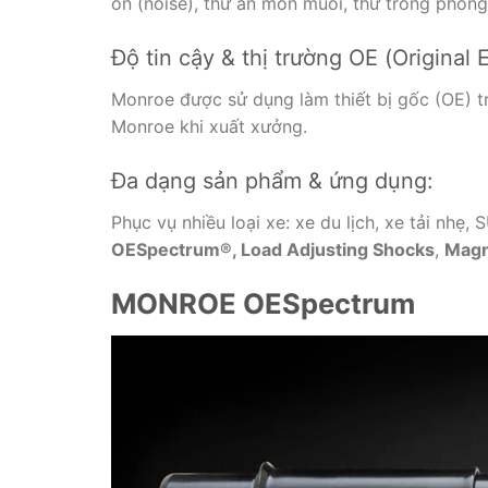
ồn (noise), thử ăn mòn muối, thử trong phòng 
Độ tin cậy & thị trường OE (Original
Monroe được sử dụng làm thiết bị gốc (OE) tr
Monroe khi xuất xưởng.
Đa dạng sản phẩm & ứng dụng:
Phục vụ nhiều loại xe: xe du lịch, xe tải nhẹ
OESpectrum®, Load Adjusting Shocks
,
Magn
MONROE OESpectrum