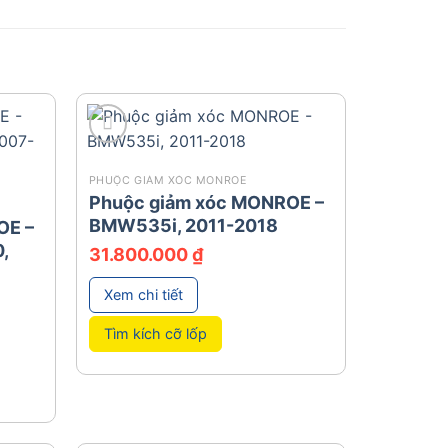
add
PHUỘC GIẢM XÓC MONROE
Phuộc giảm xóc MONROE –
BMW535i, 2011-2018
OE –
,
31.800.000
₫
Xem chi tiết
Tìm kích cỡ lốp