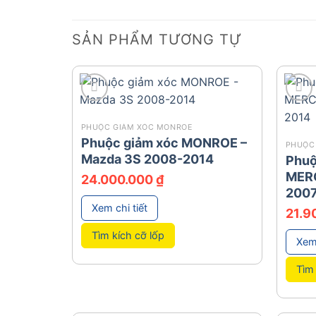
SẢN PHẨM TƯƠNG TỰ
add
add
PHUỘC GIẢM XÓC MONROE
Phuộc giảm xóc MONROE –
PHUỘC
Mazda 3S 2008-2014
Phuộ
MER
24.000.000
₫
200
Xem chi tiết
21.9
Tìm kích cỡ lốp
Xem 
Tìm 