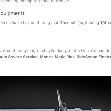
cách âm, thử lắp ráp thực tế trên xe.
 Equipment):
ên nhiều xe hơi, xe thương mại. Theo số liệu, khoảng
1/4 x
, SUV, xe thương mại, xe chuyên dụng, xe địa hình. Có các 
um Severe Service
,
Monro-Matic Plus, RideSense Electr