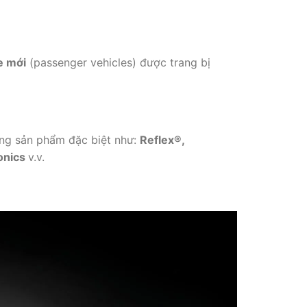
e mới
(passenger vehicles) được trang bị
dòng sản phẩm đặc biệt như:
Reflex®,
onics
v.v.