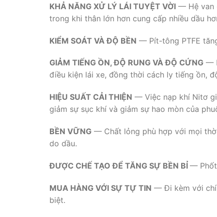
KHẢ NĂNG XỬ LÝ LÁI TUYỆT VỜI
— Hệ van đ
trong khi thân lớn hơn cung cấp nhiều dầu h
KIỂM SOÁT VÀ ĐỘ BỀN
— Pít-tông PTFE tăng 
GIẢM TIẾNG ỒN, ĐỘ RUNG VÀ ĐỘ CỨNG
— H
điều kiện lái xe, đồng thời cách ly tiếng ồn
HIỆU SUẤT CẢI THIỆN
— Việc nạp khí Nitơ gi
giảm sự sục khí và giảm sự hao mòn của phu
BỀN VỮNG
— Chất lỏng phù hợp với mọi thời 
do dầu.
ĐƯỢC CHẾ TẠO ĐỂ TĂNG SỰ BỀN BỈ
— Phốt 
MUA HÀNG VỚI SỰ TỰ TIN
— Đi kèm với chí
biệt.