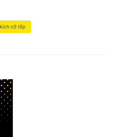
kích cỡ lốp