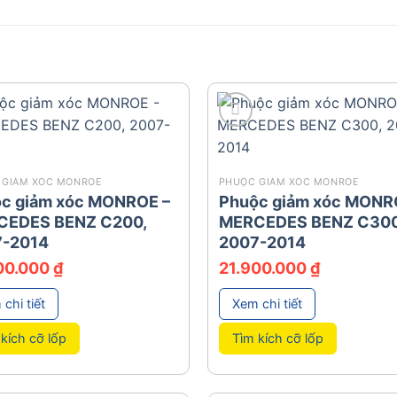
add
 GIẢM XÓC MONROE
PHUỘC GIẢM XÓC MONROE
c giảm xóc MONROE –
Phuộc giảm xóc MONR
CEDES BENZ C200,
MERCEDES BENZ C300
7-2014
2007-2014
00.000
₫
21.900.000
₫
chi tiết
Xem chi tiết
kích cỡ lốp
Tìm kích cỡ lốp