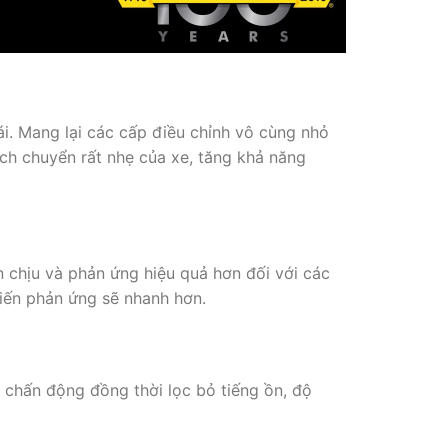
ái. Mang lại các cấp điều chỉnh vô cùng nhỏ
ch chuyển rất nhẹ của xe, tăng khả năng
 chịu và phản ứng hiệu quả hơn đối với các
hiến phản ứng sẽ nhanh hơn.
chấn động đồng thời lọc bỏ tiếng ồn, độ