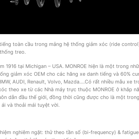
ếng toàn cầu trong mảng hệ thống giảm xóc (ride control),
thống treo.
ăm 1916 tại Michigan – USA. MONROE hiện là một trong nhữ
thống giảm xóc OEM cho các hãng xe danh tiếng và 60% cun
W, AUDI, Renault, Volvo, Mazda….Có rất nhiều mẫu xe tro
 theo xe từ các Nhà máy trực thuộc MONROE ở khắp năm ch
 dẫn đầu thế giới, đồng thời cũng được cho là một trong 
ái và thoải mái tuyệt vời.
ệm nghiêm ngặt: thử theo tần số (bi-frequency) & fatigue 