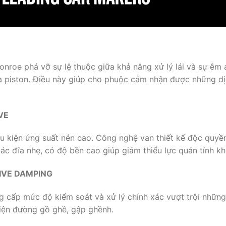
nroe phá vỡ sự lệ thuộc giữa khả năng xử lý lái và sự êm 
 piston. Điều này giúp cho phuộc cảm nhận được những dị
VE
u kiện ứng suất nén cao. Công nghệ van thiết kế độc quyền
 các đĩa nhẹ, có độ bền cao giúp giảm thiểu lực quán tính k
IVE DAMPING
ấp mức độ kiểm soát và xử lý chính xác vượt trội những 
kiện đường gồ ghề, gập ghềnh.