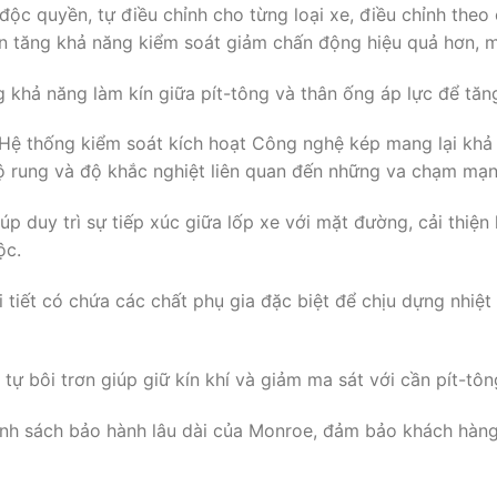
ộc quyền, tự điều chỉnh cho từng loại xe, điều chỉnh theo 
ơn tăng khả năng kiểm soát giảm chấn động hiệu quả hơn, m
khả năng làm kín giữa pít-tông và thân ống áp lực để tăn
ệ thống kiểm soát kích hoạt Công nghệ kép mang lại khả 
, độ rung và độ khắc nghiệt liên quan đến những va chạm mạn
úp duy trì sự tiếp xúc giữa lốp xe với mặt đường, cải thiện
ộc.
tiết có chứa các chất phụ gia đặc biệt để chịu dựng nhiệt
tự bôi trơn giúp giữ kín khí và giảm ma sát với cần pít-tô
nh sách bảo hành lâu dài của Monroe, đảm bảo khách hàn