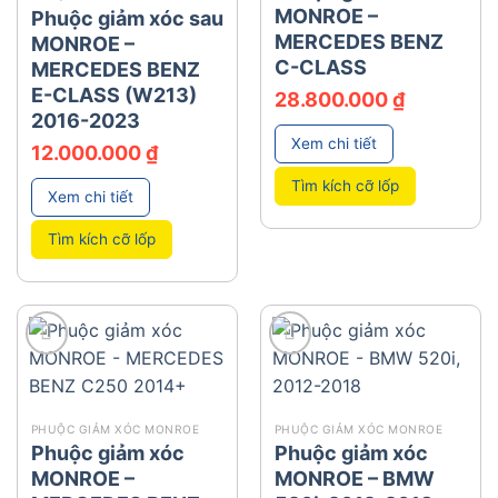
MONROE –
Phuộc giảm xóc sau
MERCEDES BENZ
MONROE –
C-CLASS
MERCEDES BENZ
E-CLASS (W213)
28.800.000
₫
2016-2023
Xem chi tiết
12.000.000
₫
Tìm kích cỡ lốp
Xem chi tiết
Tìm kích cỡ lốp
add
add
PHUỘC GIẢM XÓC MONROE
PHUỘC GIẢM XÓC MONROE
Phuộc giảm xóc
Phuộc giảm xóc
MONROE –
MONROE – BMW