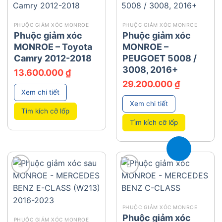
add
add
PHUỘC GIẢM XÓC MONROE
PHUỘC GIẢM XÓC MONROE
Phuộc giảm xóc
Phuộc giảm xóc
MONROE – Toyota
MONROE –
Camry 2012-2018
PEUGOET 5008 /
3008, 2016+
13.600.000
₫
29.200.000
₫
Xem chi tiết
Xem chi tiết
Tìm kích cỡ lốp
Tìm kích cỡ lốp
add
add
PHUỘC GIẢM XÓC MONROE
Phuộc giảm xóc
PHUỘC GIẢM XÓC MONROE