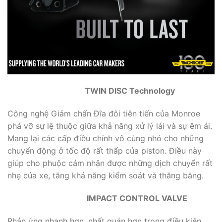
TWIN DISC Technology
Công nghệ Giảm chấn Đĩa đôi tiên tiến của Monroe
phá vỡ sự lệ thuộc giữa khả năng xử lý lái và sự êm ái.
Mang lại các cấp điều chỉnh vô cùng nhỏ cho những
chuyển động ở tốc độ rất thấp của piston. Điều này
giúp cho phuộc cảm nhận được những dịch chuyển rất
nhẹ của xe, tăng khả năng kiểm soát và thăng bằng.
IMPACT CONTROL VALVE
Phản ứng nhanh hơn, nhất quán hơn trong điều kiện