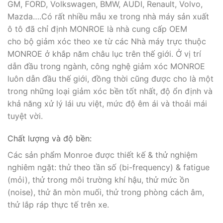
GM, FORD, Volkswagen, BMW, AUDI, Renault, Volvo,
Mazda….Có rất nhiều mẫu xe trong nhà máy sản xuất
ô tô đã chỉ định MONROE là nhà cung cấp OEM
cho bộ giảm xóc theo xe từ các Nhà máy trực thuộc
MONROE ở khắp năm châu lục trên thế giới. Ở vị trí
dẫn đầu trong ngành, công nghệ giảm xóc MONROE
luôn dẫn đầu thế giới, đồng thời cũng được cho là một
trong những loại giảm xóc bền tốt nhất, độ ổn định và
khả năng xử lý lái ưu việt, mức độ êm ái và thoải mái
tuyệt vời.
Chất lượng và độ bền:
Các sản phẩm Monroe được thiết kế & thử nghiệm
nghiêm ngặt: thử theo tần số (bi-frequency) & fatigue
(mỏi), thử trong môi trường khí hậu, thử mức ồn
(noise), thử ăn mòn muối, thử trong phòng cách âm,
thử lắp ráp thực tế trên xe.