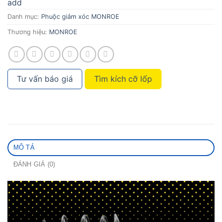
add
Danh mục:
Phuộc giảm xóc MONROE
Thương hiệu:
MONROE
Tư vấn báo giá
Tìm kích cỡ lốp
MÔ TẢ
ĐÁNH GIÁ (0)