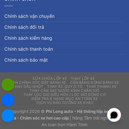
Chính sách vận chuyển
Chính sách đổi trả
Chính sách kiểm hàng
Chính sách thanh toán
Chính sách bảo mật
SỬA CHỮA LỐP XE
THAY LỐP XE
CÂN CHỈNH GÓC ĐẶT BÁNH XE
CÂN BẰNG ĐỘNG BÁNH XE
THAY DẦU NHỚT
THAY ẮC QUY Ô TÔ
THAY PHANH XE
THAY CẦN GẠT NƯỚC KÍNH CHẮN GIÓ
THAY LỌC GIÓ ĐIỀU HÒA / LỌC GIÓ ĐỘNG CƠ
KIỂM TRA 8 HẠNG MỤC AN TOÀN XE
DỊCH VỤ BẢO DƯỠNG XE KHÁC
Copyright 2026 ©
Phi Long auto - Hệ thống lốp xe - Sửa
chữa - Chăm sóc xe hơi cao cấp
| Nâng Tầm trải nghiệm lái -
An toàn trọn Hành Trình