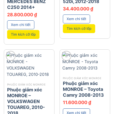
MERCEDES BENZ
520i, 2012-2018
C250 2014+
34.400.000
₫
28.800.000
₫
Xem chi tiết
Xem chi tiết
Tìm kích cỡ lốp
Tìm kích cỡ lốp
add
add
PHUỘC GIẢM XÓC MONROE
Phuộc giảm xóc
PHUỘC GIẢM XÓC MONROE
MONROE – Toyota
Phuộc giảm xóc
Camry 2008-2013
MONROE –
VOLKSWAGEN
11.600.000
₫
TOUAREG, 2010-
2018
Xem chi tiết