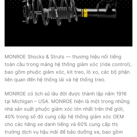
MONROE Shocks & Struts — thương hiệu nổi tiếng
toàn cầu trong mảng hệ thống giảm xóc (ride control),
bao gồm phuộc giảm xóc, kit treo, lò xo, các bộ phận
liên quan đến hệ thống lái và hệ thống treo.
MONROE có lịch sử lâu đời được thành lập năm 1916
tại Michigan – USA. MONROE hiện là một trong những
nhà sản xuất phuộc giảm xóc lớn nhất trên thế giới,
40% trong số đó cung cấp hệ thống giảm xóc OEM
cho các hãng xe danh tiếng và 60% cung cấp thị
trường dịch vụ hậu mãi để bảo dưỡng xe, bao gồm