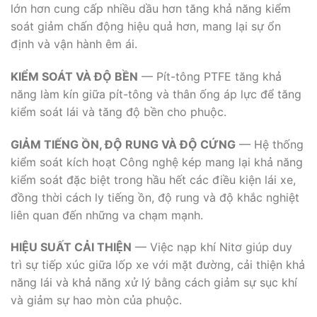
lớn hơn cung cấp nhiều dầu hơn tăng khả năng kiểm
soát giảm chấn động hiệu quả hơn, mang lại sự ổn
định và vận hành êm ái.
KIỂM SOÁT VÀ ĐỘ BỀN
— Pít-tông PTFE tăng khả
năng làm kín giữa pít-tông và thân ống áp lực để tăng
kiểm soát lái và tăng độ bền cho phuộc.
GIẢM TIẾNG ỒN, ĐỘ RUNG VÀ ĐỘ CỨNG
— Hệ thống
kiểm soát kích hoạt Công nghệ kép mang lại khả năng
kiểm soát đặc biệt trong hầu hết các điều kiện lái xe,
đồng thời cách ly tiếng ồn, độ rung và độ khắc nghiệt
liên quan đến những va chạm mạnh.
HIỆU SUẤT CẢI THIỆN
— Việc nạp khí Nitơ giúp duy
trì sự tiếp xúc giữa lốp xe với mặt đường, cải thiện khả
năng lái và khả năng xử lý bằng cách giảm sự sục khí
và giảm sự hao mòn của phuộc.