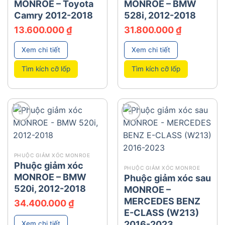
MONROE – Toyota
MONROE – BMW
Camry 2012-2018
528i, 2012-2018
13.600.000
₫
31.800.000
₫
Xem chi tiết
Xem chi tiết
Tìm kích cỡ lốp
Tìm kích cỡ lốp
add
add
PHUỘC GIẢM XÓC MONROE
Phuộc giảm xóc
PHUỘC GIẢM XÓC MONROE
MONROE – BMW
Phuộc giảm xóc sau
520i, 2012-2018
MONROE –
MERCEDES BENZ
34.400.000
₫
E-CLASS (W213)
2016-2023
Xem chi tiết