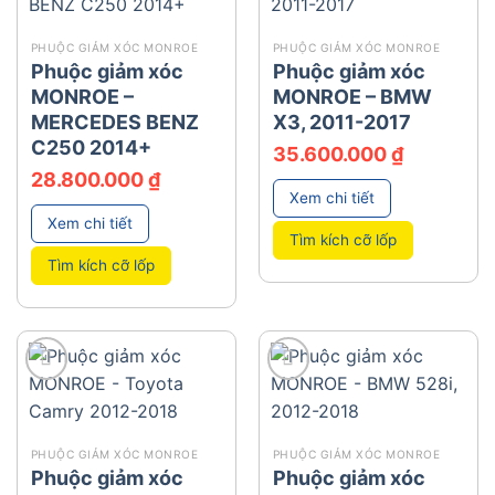
PHUỘC GIẢM XÓC MONROE
PHUỘC GIẢM XÓC MONROE
Phuộc giảm xóc
Phuộc giảm xóc
MONROE –
MONROE – BMW
MERCEDES BENZ
X3, 2011-2017
C250 2014+
35.600.000
₫
28.800.000
₫
Xem chi tiết
Xem chi tiết
Tìm kích cỡ lốp
Tìm kích cỡ lốp
add
add
PHUỘC GIẢM XÓC MONROE
PHUỘC GIẢM XÓC MONROE
Phuộc giảm xóc
Phuộc giảm xóc