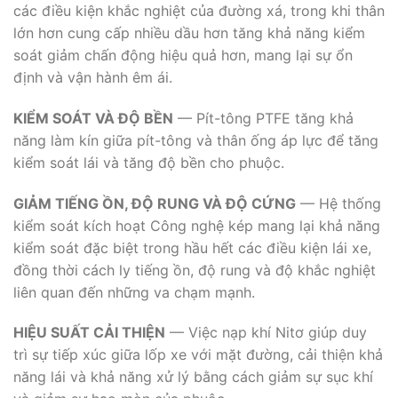
các điều kiện khắc nghiệt của đường xá, trong khi thân
lớn hơn cung cấp nhiều dầu hơn tăng khả năng kiểm
soát giảm chấn động hiệu quả hơn, mang lại sự ổn
định và vận hành êm ái.
KIỂM SOÁT VÀ ĐỘ BỀN
— Pít-tông PTFE tăng khả
năng làm kín giữa pít-tông và thân ống áp lực để tăng
kiểm soát lái và tăng độ bền cho phuộc.
GIẢM TIẾNG ỒN, ĐỘ RUNG VÀ ĐỘ CỨNG
— Hệ thống
kiểm soát kích hoạt Công nghệ kép mang lại khả năng
kiểm soát đặc biệt trong hầu hết các điều kiện lái xe,
đồng thời cách ly tiếng ồn, độ rung và độ khắc nghiệt
liên quan đến những va chạm mạnh.
HIỆU SUẤT CẢI THIỆN
— Việc nạp khí Nitơ giúp duy
trì sự tiếp xúc giữa lốp xe với mặt đường, cải thiện khả
năng lái và khả năng xử lý bằng cách giảm sự sục khí