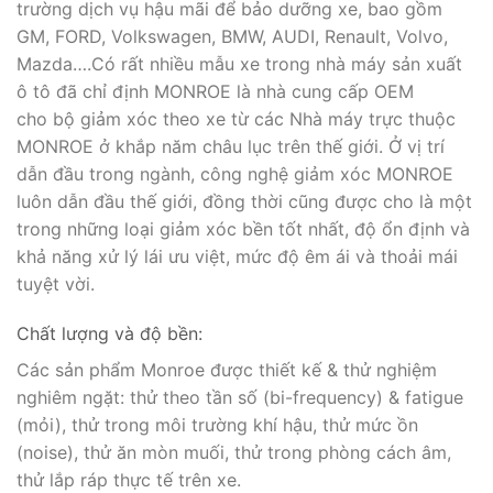
trường dịch vụ hậu mãi để bảo dưỡng xe, bao gồm
GM, FORD, Volkswagen, BMW, AUDI, Renault, Volvo,
Mazda….Có rất nhiều mẫu xe trong nhà máy sản xuất
ô tô đã chỉ định MONROE là nhà cung cấp OEM
cho bộ giảm xóc theo xe từ các Nhà máy trực thuộc
MONROE ở khắp năm châu lục trên thế giới. Ở vị trí
dẫn đầu trong ngành, công nghệ giảm xóc MONROE
luôn dẫn đầu thế giới, đồng thời cũng được cho là một
trong những loại giảm xóc bền tốt nhất, độ ổn định và
khả năng xử lý lái ưu việt, mức độ êm ái và thoải mái
tuyệt vời.
Chất lượng và độ bền:
Các sản phẩm Monroe được thiết kế & thử nghiệm
nghiêm ngặt: thử theo tần số (bi-frequency) & fatigue
(mỏi), thử trong môi trường khí hậu, thử mức ồn
(noise), thử ăn mòn muối, thử trong phòng cách âm,
thử lắp ráp thực tế trên xe.