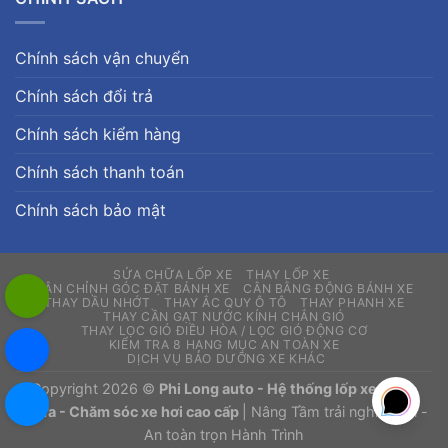
Chính sách vận chuyển
Chính sách đổi trả
Chính sách kiểm hàng
Chính sách thanh toán
Chính sách bảo mật
SỬA CHỮA LỐP XE
THAY LỐP XE
CÂN CHỈNH GÓC ĐẶT BÁNH XE
CÂN BẰNG ĐỘNG BÁNH XE
THAY DẦU NHỚT
THAY ẮC QUY Ô TÔ
THAY PHANH XE
THAY CẦN GẠT NƯỚC KÍNH CHẮN GIÓ
THAY LỌC GIÓ ĐIỀU HÒA / LỌC GIÓ ĐỘNG CƠ
KIỂM TRA 8 HẠNG MỤC AN TOÀN XE
DỊCH VỤ BẢO DƯỠNG XE KHÁC
Copyright 2026 ©
Phi Long auto - Hệ thống lốp xe - Sửa
chữa - Chăm sóc xe hơi cao cấp
| Nâng Tầm trải nghiệm lái -
An toàn trọn Hành Trình