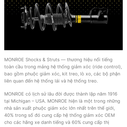
MONROE Shocks & Struts — thương hiệu nổi tiếng
toàn cầu trong mảng hệ thống giảm xóc (ride control),
bao gồm phuộc giảm xóc, kit treo, lò xo, các bộ phận
liên quan đến hệ thống lái và hệ thống treo.
MONROE có lịch sử lâu đời được thành lập năm 1916
tại Michigan – USA. MONROE hiện là một trong những
nhà sản xuất phuộc giảm xóc lớn nhất trên thế giới,
40% trong số đó cung cấp hệ thống giảm xóc OEM
cho các hãng xe danh tiếng và 60% cung cấp thị