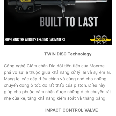
TWIN DISC Technology
Công nghệ Giảm chấn Đĩa đôi tiên tiến của Monroe
phá vỡ sự lệ thuộc giữa khả năng xử lý lái và sự êm ái.
Mang lại các cấp điều chỉnh vô cùng nhỏ cho những
chuyển động ở tốc độ rất thấp của piston. Điều này
giúp cho phuộc cảm nhận được những dịch chuyển rất
nhẹ của xe, tăng khả năng kiểm soát và thăng bằng.
IMPACT CONTROL VALVE