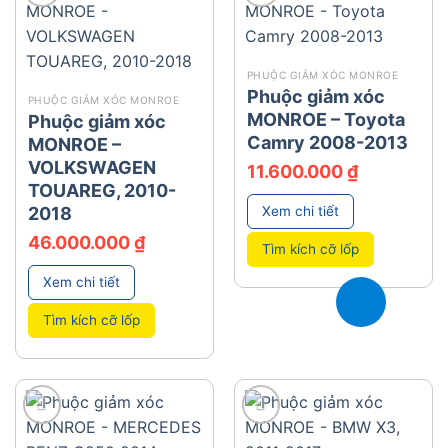
add
add
PHUỘC GIẢM XÓC MONROE
Phuộc giảm xóc
PHUỘC GIẢM XÓC MONROE
MONROE – Toyota
Phuộc giảm xóc
Camry 2008-2013
MONROE –
VOLKSWAGEN
11.600.000
₫
TOUAREG, 2010-
2018
Xem chi tiết
46.000.000
₫
Tìm kích cỡ lốp
Xem chi tiết
Tìm kích cỡ lốp
add
add