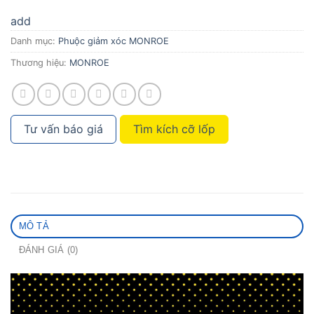
add
Danh mục:
Phuộc giảm xóc MONROE
Thương hiệu:
MONROE
Tư vấn báo giá
Tìm kích cỡ lốp
MÔ TẢ
ĐÁNH GIÁ (0)