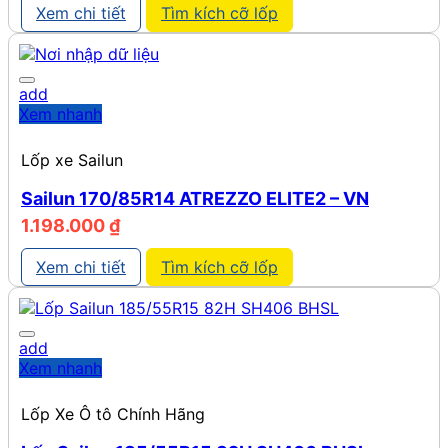
Xem chi tiết
Tìm kích cỡ lốp
add
Xem nhanh
Lốp xe Sailun
Sailun 170/85R14 ATREZZO ELITE2 – VN
1.198.000
₫
Xem chi tiết
Tìm kích cỡ lốp
add
Xem nhanh
Lốp Xe Ô tô Chính Hãng