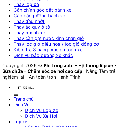
Thay lốp xe
Cân chỉnh góc đặt bánh xe
Cân bằng động bánh xe
Thay dầu nhớt
Thay ắc quy ô tô
Thay phanh xe
Thay cần gạt nước kính chắn gió
Thay lọc gió điều hòa / lọc gió động cơ
Kiểm tra 8 hạng mục an toàn xe
Dịch vụ bảo dưỡng xe khác
Copyright 2026 ©
Phi Long auto - Hệ thống lốp xe -
Sửa chữa - Chăm sóc xe hơi cao cấp
| Nâng Tầm trải
nghiệm lái - An toàn trọn Hành Trình
Tìm
kiếm:
Trang chủ
Dịch Vụ
Dịch Vụ Lốp Xe
Dịch Vụ Xe Hơi
Lốp xe