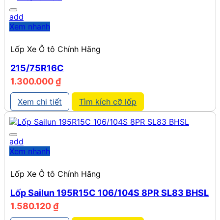
add
Xem nhanh
Lốp Xe Ô tô Chính Hãng
215/75R16C
1.300.000
₫
Xem chi tiết
Tìm kích cỡ lốp
add
Xem nhanh
Lốp Xe Ô tô Chính Hãng
Lốp Sailun 195R15C 106/104S 8PR SL83 BHSL
1.580.120
₫