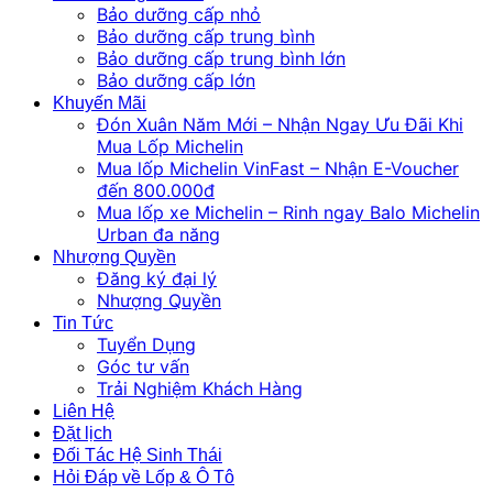
Bảo dưỡng cấp nhỏ
Bảo dưỡng cấp trung bình
Bảo dưỡng cấp trung bình lớn
Bảo dưỡng cấp lớn
Khuyến Mãi
Đón Xuân Năm Mới – Nhận Ngay Ưu Đãi Khi
Mua Lốp Michelin
Mua lốp Michelin VinFast – Nhận E-Voucher
đến 800.000đ
Mua lốp xe Michelin – Rinh ngay Balo Michelin
Urban đa năng
Nhượng Quyền
Đăng ký đại lý
Nhượng Quyền
Tin Tức
Tuyển Dụng
Góc tư vấn
Trải Nghiệm Khách Hàng
Liên Hệ
Đặt lịch
Đối Tác Hệ Sinh Thái
Hỏi Đáp về Lốp & Ô Tô