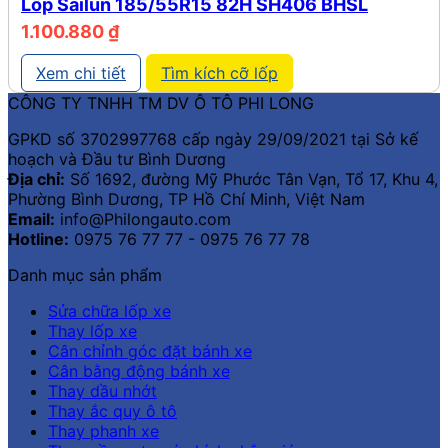
Lốp Sailun 185/55R15 82H SH406 BHSL
1.100.880
₫
Xem chi tiết
Tìm kích cỡ lốp
CÔNG TY TNHH TM DV Ô TÔ PHI LONG
GPKD số 3702997768 cấp ngày 29/09/2021 tại Sở kế
hoạch và Đầu tư Bình Dương
Địa chỉ:
Số 1692, đường Mỹ Phước Tân Vạn, Tổ 17, Khu 4,
Phường Bình Dương, TP Hồ Chí Minh, Việt Nam
Email:
info@Philongauto.com
Hotline:
0975 76 77 77 - 0975 76 77 78
Danh mục sản phẩm
Sửa chữa lốp xe
Thay lốp xe
Cân chỉnh góc đặt bánh xe
Cân bằng động bánh xe
Thay dầu nhớt
Thay ắc quy ô tô
Thay phanh xe