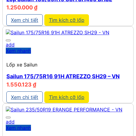
1.250.000
₫
Xem chi tiết
Tìm kích cỡ lốp
add
Xem nhanh
Lốp xe Sailun
Sailun 175/75R16 91H ATREZZO SH29 – VN
1.550.123
₫
Xem chi tiết
Tìm kích cỡ lốp
add
Xem nhanh