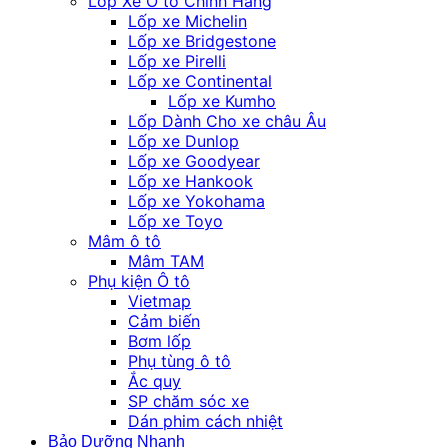
Lốp Xe Ô tô Chính Hãng
Lốp xe Michelin
Lốp xe Bridgestone
Lốp xe Pirelli
Lốp xe Continental
Lốp xe Kumho
Lốp Dành Cho xe châu Âu
Lốp xe Dunlop
Lốp xe Goodyear
Lốp xe Hankook
Lốp xe Yokohama
Lốp xe Toyo
Mâm ô tô
Mâm TAM
Phụ kiện Ô tô
Vietmap
Cảm biến
Bơm lốp
Phụ tùng ô tô
Ắc quy
SP chăm sóc xe
Dán phim cách nhiệt
Bảo Dưỡng Nhanh