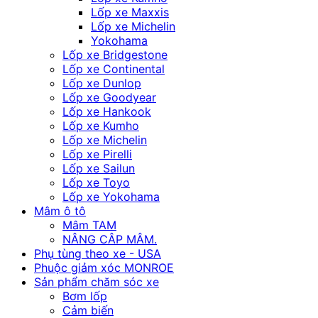
Lốp xe Maxxis
Lốp xe Michelin
Yokohama
Lốp xe Bridgestone
Lốp xe Continental
Lốp xe Dunlop
Lốp xe Goodyear
Lốp xe Hankook
Lốp xe Kumho
Lốp xe Michelin
Lốp xe Pirelli
Lốp xe Sailun
Lốp xe Toyo
Lốp xe Yokohama
Mâm ô tô
Mâm TAM
NÂNG CÂP MÂM.
Phụ tùng theo xe - USA
Phuộc giảm xóc MONROE
Sản phẩm chăm sóc xe
Bơm lốp
Cảm biến