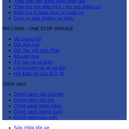
Thay cần gạt nước kính chắn gió
Thay lọc gió điều hòa / lọc gió động cơ
Kiểm tra 8 hạng mục an toàn xe
Dịch vụ bảo dưỡng xe khác
PHI LONG – ONE STOP SERVICE
Về chúng tôi
Đặt lịch hẹn
Đối Tác Hệ Sinh Thái
Khuyến mại
Tin tức và sự kiện
Lời khuyên về xe và lốp
Hỏi Đáp về Lốp & Ô Tô
Chính sách
Chính sách vận chuyển
Chính sách đổi trả
Chính sách kiểm hàng
Chính sách thanh toán
Chính sách bảo mật
Sửa chữa lốp xe