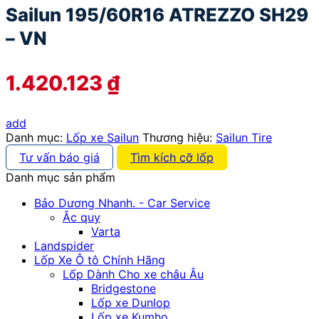
Sailun 195/60R16 ATREZZO SH29
– VN
1.420.123
₫
add
Danh mục:
Lốp xe Sailun
Thương hiệu:
Sailun Tire
Tư vấn báo giá
Tìm kích cỡ lốp
Danh mục sản phẩm
Bảo Dương Nhanh. - Car Service
Ắc quy
Varta
Landspider
Lốp Xe Ô tô Chính Hãng
Lốp Dành Cho xe châu Âu
Bridgestone
Lốp xe Dunlop
Lốp xe Kumho