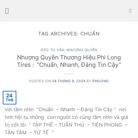
Skip
to
content
TAG ARCHIVES:
CHUẨN
GÓC TƯ VẤN
,
NHƯỢNG QUYỀN
Nhượng Quyền Thương Hiệu Phi Long
Tires : “Chuẩn, Nhanh, Đáng Tin Cậy”
POSTED ON
24 THÁNG 9, 2024
BY
PHILONG
24
Th9
Với tầm nhìn “Chuẩn – Nhanh – Đáng Tin Cậy “ nơi
tinh hội tụ những con người có cùng tầm nhìn và giá
trị cốt lõi “ TẬP THỂ – TUÂN THỦ – TIÊN PHONG –
TẬN TÂM – TỬ TẾ “