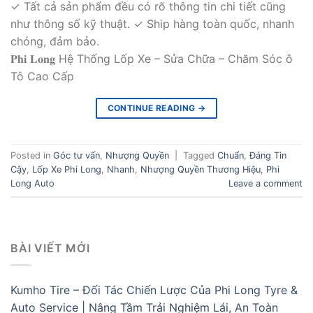
✓ Tất cả sản phẩm đều có rõ thông tin chi tiết cũng
như thông số kỹ thuật. ✓ Ship hàng toàn quốc, nhanh
chóng, đảm bảo.
𝐏𝐡𝐢 𝐋𝐨𝐧𝐠 Hệ Thống Lốp Xe – Sửa Chữa – Chăm Sóc ô
Tô Cao Cấp
CONTINUE READING
→
Posted in
Góc tư vấn
,
Nhượng Quyền
|
Tagged
Chuẩn
,
Đáng Tin
Cậy
,
Lốp Xe Phi Long
,
Nhanh
,
Nhượng Quyền Thương Hiệu
,
Phi
Long Auto
Leave a comment
BÀI VIẾT MỚI
Kumho Tire – Đối Tác Chiến Lược Của Phi Long Tyre &
Auto Service | Nâng Tầm Trải Nghiệm Lái, An Toàn