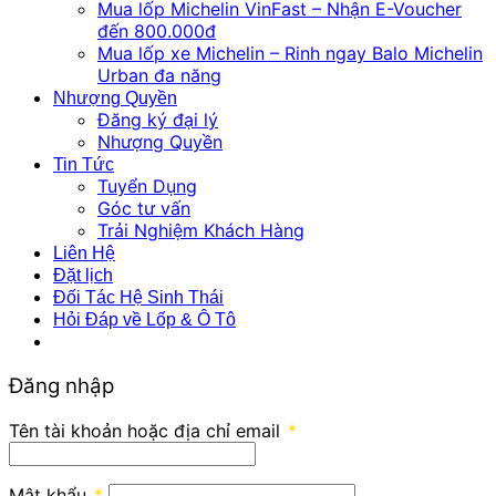
Mua lốp Michelin VinFast – Nhận E-Voucher
đến 800.000đ
Mua lốp xe Michelin – Rinh ngay Balo Michelin
Urban đa năng
Nhượng Quyền
Đăng ký đại lý
Nhượng Quyền
Tin Tức
Tuyển Dụng
Góc tư vấn
Trải Nghiệm Khách Hàng
Liên Hệ
Đặt lịch
Đối Tác Hệ Sinh Thái
Hỏi Đáp về Lốp & Ô Tô
Đăng nhập
Tên tài khoản hoặc địa chỉ email
*
Mật khẩu
*