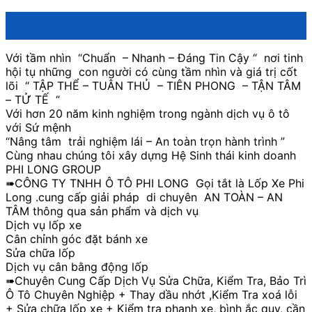
24
Th9
Với tầm nhìn “Chuẩn – Nhanh – Đáng Tin Cậy “ nơi tinh
hội tụ những con người có cùng tầm nhìn và giá trị cốt
lõi “ TẬP THỂ – TUÂN THỦ – TIÊN PHONG – TẬN TÂM
– TỬ TẾ “
Với hơn 20 năm kinh nghiệm trong ngành dịch vụ ô tô
với Sứ mệnh
“Nâng tâm trải nghiệm lái – An toàn trọn hành trình ”
Cùng nhau chúng tôi xây dựng Hệ Sinh thái kinh doanh
PHI LONG GROUP
➠CÔNG TY TNHH Ô TÔ PHI LONG Gọi tắt là Lốp Xe Phi
Long .cung cấp giải pháp di chuyên AN TOÀN – AN
TÂM thông qua sản phẩm và dịch vụ
Dịch vụ lốp xe
Cân chỉnh góc đặt bánh xe
Sửa chữa lốp
Dịch vụ cân bằng động lốp
➠Chuyên Cung Cấp Dịch Vụ Sửa Chữa, Kiểm Tra, Bảo Trì
Ô Tô Chuyên Nghiệp + Thay dầu nhớt ,Kiểm Tra xoá lỗi
+ Sửa chữa lốp xe + Kiểm tra phanh xe, bình ắc quy, cần