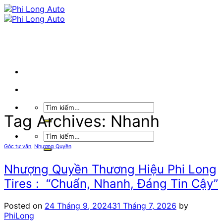
Skip
to
content
Tìm
kiếm:
Tag Archives:
Nhanh
Tìm
kiếm:
Góc tư vấn
,
Nhượng Quyền
Nhượng Quyền Thương Hiệu Phi Long
Tires : “Chuẩn, Nhanh, Đáng Tin Cậy”
Posted on
24 Tháng 9, 2024
31 Tháng 7, 2026
by
PhiLong