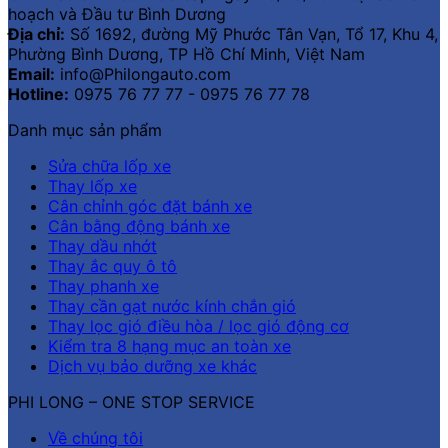
hoạch và Đầu tư Bình Dương
Địa chỉ:
Số 1692, đường Mỹ Phước Tân Vạn, Tổ 17, Khu 4,
Phường Bình Dương, TP Hồ Chí Minh, Việt Nam
Email:
info@Philongauto.com
Hotline:
0975 76 77 77 - 0975 76 77 78
Danh mục sản phẩm
Sửa chữa lốp xe
Thay lốp xe
Cân chỉnh góc đặt bánh xe
Cân bằng động bánh xe
Thay dầu nhớt
Thay ắc quy ô tô
Thay phanh xe
Thay cần gạt nước kính chắn gió
Thay lọc gió điều hòa / lọc gió động cơ
Kiểm tra 8 hạng mục an toàn xe
Dịch vụ bảo dưỡng xe khác
PHI LONG – ONE STOP SERVICE
Về chúng tôi