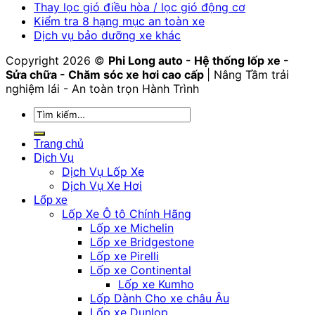
Thay lọc gió điều hòa / lọc gió động cơ
Kiểm tra 8 hạng mục an toàn xe
Dịch vụ bảo dưỡng xe khác
Copyright 2026 ©
Phi Long auto - Hệ thống lốp xe -
Sửa chữa - Chăm sóc xe hơi cao cấp
| Nâng Tầm trải
nghiệm lái - An toàn trọn Hành Trình
Tìm
kiếm:
Trang chủ
Dịch Vụ
Dịch Vụ Lốp Xe
Dịch Vụ Xe Hơi
Lốp xe
Lốp Xe Ô tô Chính Hãng
Lốp xe Michelin
Lốp xe Bridgestone
Lốp xe Pirelli
Lốp xe Continental
Lốp xe Kumho
Lốp Dành Cho xe châu Âu
Lốp xe Dunlop