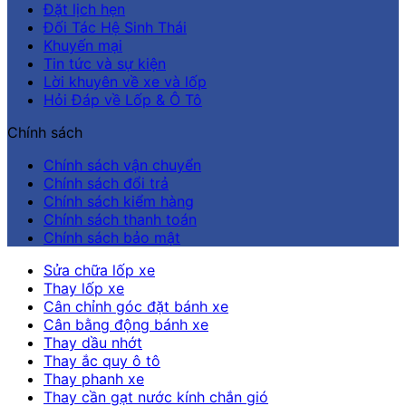
Đặt lịch hẹn
Đối Tác Hệ Sinh Thái
Khuyến mại
Tin tức và sự kiện
Lời khuyên về xe và lốp
Hỏi Đáp về Lốp & Ô Tô
Chính sách
Chính sách vận chuyển
Chính sách đổi trả
Chính sách kiểm hàng
Chính sách thanh toán
Chính sách bảo mật
Sửa chữa lốp xe
Thay lốp xe
Cân chỉnh góc đặt bánh xe
Cân bằng động bánh xe
Thay dầu nhớt
Thay ắc quy ô tô
Thay phanh xe
Thay cần gạt nước kính chắn gió