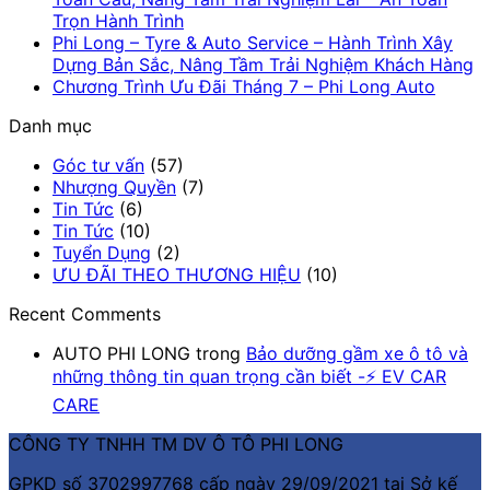
Trọn Hành Trình
Phi Long – Tyre & Auto Service – Hành Trình Xây
Dựng Bản Sắc, Nâng Tầm Trải Nghiệm Khách Hàng
Chương Trình Ưu Đãi Tháng 7 – Phi Long Auto
Danh mục
Góc tư vấn
(57)
Nhượng Quyền
(7)
Tin Tức
(6)
Tin Tức
(10)
Tuyển Dụng
(2)
ƯU ĐÃI THEO THƯƠNG HIỆU
(10)
Recent Comments
AUTO PHI LONG
trong
Bảo dưỡng gầm xe ô tô và
những thông tin quan trọng cần biết -⚡ EV CAR
CARE
CÔNG TY TNHH TM DV Ô TÔ PHI LONG
GPKD số 3702997768 cấp ngày 29/09/2021 tại Sở kế