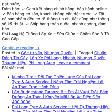
gạt nước,..
Đảm bảo: ✓ Cam kết hàng chính hãng, bảo hành online.
✓ Bán hàng có sẵn, khách không cần đặt trước. ✓ Tất
cả sản phẩm đều có rõ thông tin chi tiết cũng như thông
số kỹ thuật. ✓ Ship hàng toàn quốc, nhanh chóng, đảm
bảo.
𝐏𝐡𝐢 𝐋𝐨𝐧𝐠 Hệ Thống Lốp Xe – Sửa Chữa – Chăm Sóc ô Tô
Cao Cấp
Continue reading
→
Posted in
Góc tư vấn
,
Nhượng Quyền
|
Tagged
Chuẩn
,
Đáng Tin Cậy
,
Lốp Xe Phi Long
,
Nhanh
,
Nhượng Quyền
Thương Hiệu
,
Phi Long Auto
Leave a comment
Bài viết mới
Kumho Tire – Đối Tác Chiến Lược Của Phi Long
Tyre & Auto Service | Nâng Tầm Trải Nghiệm Lái,
An Toàn Trọn Hành Trình
Lốp Bridgestone Turanza 6 – Êm Ái Vượt Trội, Bám
Đường An Toàn | Khuyến Mãi Lốp Xe Điện Đến
400.000đ
Phi Long Tyre & Auto Service – Hội Tụ Thương Hiệu
Toàn Cầu, Nâng Tầm Trải Nghiệm Lái – An Toàn