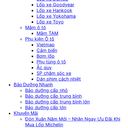
Lốp xe Goodyear
Lốp xe Hankook
Lốp xe Yokohama
Lốp xe Toyo
Mâm ô tô
Mâm TAM
Phụ kiện Ô tô
Vietmap
Cảm biến
Bơm lốp
Phụ tùng ô tô
Ắc quy
SP chăm sóc xe
Dán phim cách nhiệt
Bảo Dưỡng Nhanh
Bảo dưỡng cấp nhỏ
Bảo dưỡng cấp trung bình
Bảo dưỡng cấp trung bình lớn
Bảo dưỡng cấp lớn
Khuyến Mãi
Đón Xuân Năm Mới – Nhận Ngay Ưu Đãi Khi
Mua Lốp Michelin