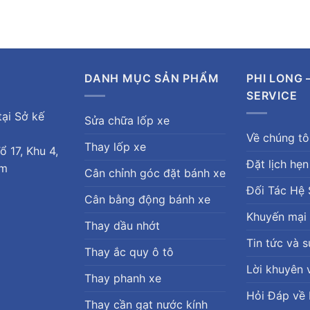
DANH MỤC SẢN PHẨM
PHI LONG 
SERVICE
ại Sở kế
Sửa chữa lốp xe
Về chúng tô
Thay lốp xe
 17, Khu 4,
Đặt lịch hẹn
am
Cân chỉnh góc đặt bánh xe
Đối Tác Hệ 
Cân bằng động bánh xe
Khuyến mại
Thay dầu nhớt
Tin tức và s
Thay ắc quy ô tô
Lời khuyên 
Thay phanh xe
Hỏi Đáp về 
Thay cần gạt nước kính