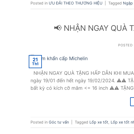
Posted in
ƯU ĐÃI THEO THƯƠNG HIỆU
|
Tagged
Ngập 
📢 NHẬN NGAY QUÀ TẶ
POSTED
21
Th1
NHẬN NGAY QUÀ TẶNG HẤP DẪN KHI MUA LỐP
ngày 19/01 đến hết ngày 19/02/2024. ⚠⚠ TẶ
bất kỳ có kích cỡ mâm <= 16 inch ⚠⚠ TẶ
Posted in
Góc tư vấn
|
Tagged
Lốp xe tốt
,
Lốp xe tốt n