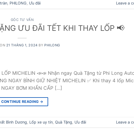
tràn
,
PHILONG
,
Ưu đãi
Leave a 
GÓC TƯ VẤN
NG ƯU ĐÃI TẾT KHI THAY LỐP 📢​
 ON
21 THÁNG 1, 2024
BY
PHILONG
 MICHELIN 📣📣 Nhận ngay Quà Tặng từ Phi Long Auto
NG NGAY BÌNH GIỮ NHIỆT MICHELIN ✅️ Khi thay 4 lốp Mic
NG NGAY BƠM KHẨN CẤP […]
CONTINUE READING
→
hất Bình Dương
,
Lốp xe uy tín
,
Quà Tặng
,
Ưu đãi
Leave a 