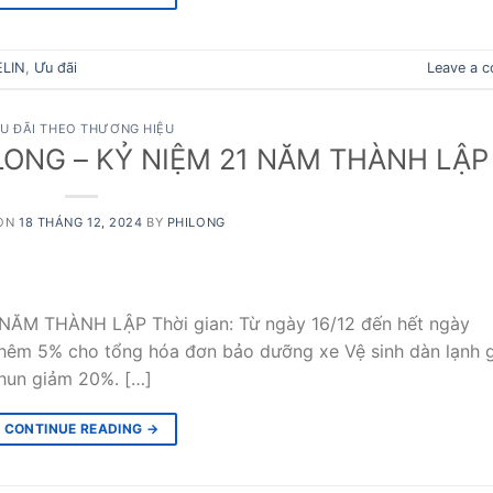
ELIN
,
Ưu đãi
Leave a 
U ĐÃI THEO THƯƠNG HIỆU
HILONG – KỶ NIỆM 21 NĂM THÀNH LẬP
 ON
18 THÁNG 12, 2024
BY
PHILONG
 NĂM THÀNH LẬP Thời gian: Từ ngày 16/12 đến hết ngày
thêm 5% cho tổng hóa đơn bảo dưỡng xe Vệ sinh dàn lạnh 
hun giảm 20%. […]
CONTINUE READING
→