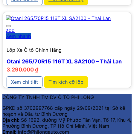
add
Xem nhanh
Lốp Xe Ô tô Chính Hãng
Otani 265/70R15 116T XL SA2100 – Thái Lan
3.290.000
₫
Xem chi tiết
Tìm kích cỡ lốp
CÔNG TY TNHH TM DV Ô TÔ PHI LONG
GPKD số 3702997768 cấp ngày 29/09/2021 tại Sở kế
hoạch và Đầu tư Bình Dương
Địa chỉ:
Số 1692, đường Mỹ Phước Tân Vạn, Tổ 17, Khu 4,
Phường Bình Dương, TP Hồ Chí Minh, Việt Nam
Email:
info@Philongauto.com