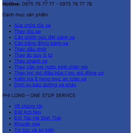
Hotline:
0975 76 77 77 - 0975 76 77 78
Danh mục sản phẩm
Sửa chữa lốp xe
Thay lốp xe
Cân chỉnh góc đặt bánh xe
Cân bằng động bánh xe
Thay dầu nhớt
Thay ắc quy ô tô
Thay phanh xe
Thay cần gạt nước kính chắn gió
Thay lọc gió điều hòa / lọc gió động cơ
Kiểm tra 8 hạng mục an toàn xe
Dịch vụ bảo dưỡng xe khác
PHI LONG – ONE STOP SERVICE
Về chúng tôi
Đặt lịch hẹn
Đối Tác Hệ Sinh Thái
Khuyến mại
Tin tức và sự kiện