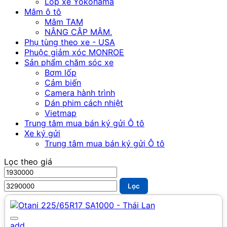
Lốp xe Yokohama
Mâm ô tô
Mâm TAM
NÂNG CÂP MÂM.
Phụ tùng theo xe - USA
Phuộc giảm xóc MONROE
Sản phẩm chăm sóc xe
Bơm lốp
Cảm biến
Camera hành trình
Dán phim cách nhiệt
Vietmap
Trung tâm mua bán ký gửi Ô tô
Xe ký gửi
Trung tâm mua bán ký gửi Ô tô
Lọc theo giá
Giá
Giá
tối
tối
Lọc
thiểu
đa
add