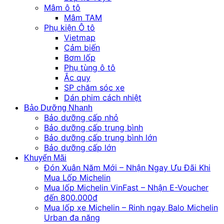
Mâm ô tô
Mâm TAM
Phụ kiện Ô tô
Vietmap
Cảm biến
Bơm lốp
Phụ tùng ô tô
Ắc quy
SP chăm sóc xe
Dán phim cách nhiệt
Bảo Dưỡng Nhanh
Bảo dưỡng cấp nhỏ
Bảo dưỡng cấp trung bình
Bảo dưỡng cấp trung bình lớn
Bảo dưỡng cấp lớn
Khuyến Mãi
Đón Xuân Năm Mới – Nhận Ngay Ưu Đãi Khi
Mua Lốp Michelin
Mua lốp Michelin VinFast – Nhận E-Voucher
đến 800.000đ
Mua lốp xe Michelin – Rinh ngay Balo Michelin
Urban đa năng