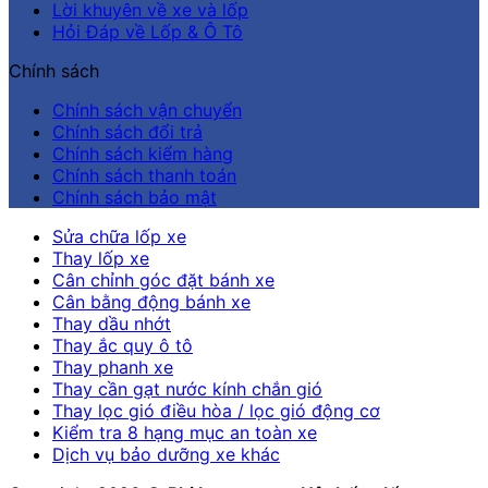
Lời khuyên về xe và lốp
Hỏi Đáp về Lốp & Ô Tô
Chính sách
Chính sách vận chuyển
Chính sách đổi trả
Chính sách kiểm hàng
Chính sách thanh toán
Chính sách bảo mật
Sửa chữa lốp xe
Thay lốp xe
Cân chỉnh góc đặt bánh xe
Cân bằng động bánh xe
Thay dầu nhớt
Thay ắc quy ô tô
Thay phanh xe
Thay cần gạt nước kính chắn gió
Thay lọc gió điều hòa / lọc gió động cơ
Kiểm tra 8 hạng mục an toàn xe
Dịch vụ bảo dưỡng xe khác