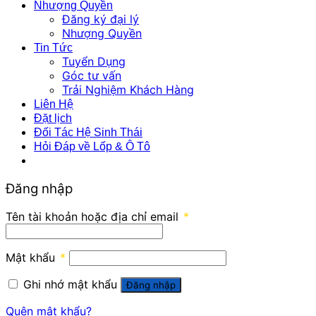
Nhượng Quyền
Đăng ký đại lý
Nhượng Quyền
Tin Tức
Tuyển Dụng
Góc tư vấn
Trải Nghiệm Khách Hàng
Liên Hệ
Đặt lịch
Đối Tác Hệ Sinh Thái
Hỏi Đáp về Lốp & Ô Tô
Đăng nhập
Tên tài khoản hoặc địa chỉ email
*
Mật khẩu
*
Ghi nhớ mật khẩu
Đăng nhập
Quên mật khẩu?