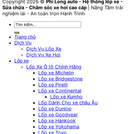
Copyright 2026 ©
Phi Long auto - Hệ thống lốp xe -
Sửa chữa - Chăm sóc xe hơi cao cấp
| Nâng Tầm trải
nghiệm lái - An toàn trọn Hành Trình
Tìm
kiếm:
Trang chủ
Dịch Vụ
Dịch Vụ Lốp Xe
Dịch Vụ Xe Hơi
Lốp xe
Lốp Xe Ô tô Chính Hãng
Lốp xe Michelin
Lốp xe Bridgestone
Lốp xe Pirelli
Lốp xe Continental
Lốp xe Kumho
Lốp Dành Cho xe châu Âu
Lốp xe Dunlop
Lốp xe Goodyear
Lốp xe Hankook
Lốp xe Yokohama
Lốp xe Toyo