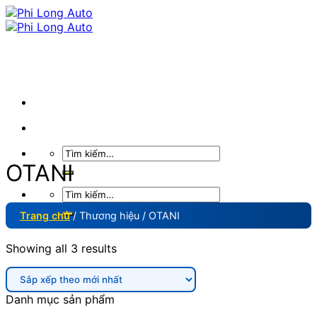
Skip
to
content
Tìm
kiếm:
OTANI
Tìm
kiếm:
Trang chủ
/
Thương hiệu
/
OTANI
Showing all 3 results
Danh mục sản phẩm