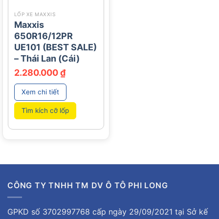
LỐP XE MAXXIS
Maxxis
650R16/12PR
UE101 (BEST SALE)
– Thái Lan (Cái)
2.280.000
₫
Xem chi tiết
Tìm kích cỡ lốp
CÔNG TY TNHH TM DV Ô TÔ PHI LONG
GPKD số 3702997768 cấp ngày 29/09/2021 tại Sở kế