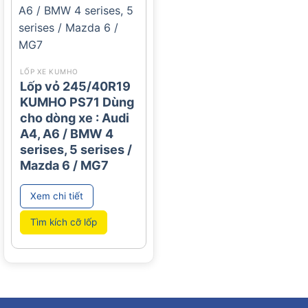
LỐP XE KUMHO
Lốp vỏ 245/40R19
KUMHO PS71 Dùng
cho dòng xe : Audi
A4, A6 / BMW 4
serises, 5 serises /
Mazda 6 / MG7
Xem chi tiết
Tìm kích cỡ lốp