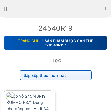
Skip
to
content
24540R19
TRANG CHỦ
/
SẢN PHẨM ĐƯỢC GẮN THẺ
“24540R19”
LỌC
add