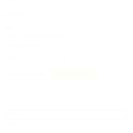
API SN
ILSAC GF-5
add
Danh mục:
Sản phẩm chăm sóc xe
Thẻ:
nhớt
,
voltronic
Tư vấn báo giá
Tìm kích cỡ lốp
MÔ TẢ
ĐÁNH GIÁ (0)