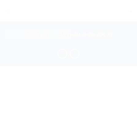
Skip
to
content
TRANG CHỦ
/
SẢN PHẨM CHĂM SÓC XE
add