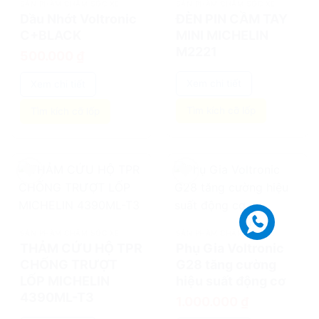
SẢN PHẨM CHĂM SÓC XE
SẢN PHẨM CHĂM SÓC XE
Dầu Nhớt Voltronic
ĐÈN PIN CẦM TAY
C+BLACK
MINI MICHELIN
M2221
500.000
₫
Xem chi tiết
Xem chi tiết
Tìm kích cỡ lốp
Tìm kích cỡ lốp
add
add
SẢN PHẨM CHĂM SÓC XE
SẢN PHẨM CHĂM SÓC XE
THẢM CỨU HỘ TPR
Phụ Gia Voltronic
CHỐNG TRƯỢT
G28 tăng cường
LỐP MICHELIN
hiệu suất động cơ
4390ML-T3
1.000.000
₫