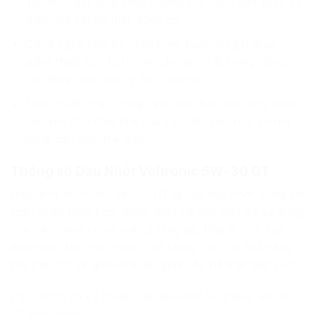
Technology) giúp tăng cường khả năng làm sạch và
giảm ma sát bề mặt động cơ.
Công nghệ khử tro (Ash Free Technology) giúp
giảm thiểu tích tụ tro và các tạp chất trong động
cơ, đồng thời bảo vệ môi trường.
Tiêu chuẩn chất lượng cao, đảm bảo đáp ứng được
các yêu cầu khắt khe của các nhà sản xuất xe hơi
hàng đầu trên thế giới.
Thông số Dầu Nhớt Voltronic 5W-30 GT
Dầu nhớt Voltronic 5W-30 GT là loại dầu nhớt động cơ
toàn phần tổng hợp, được thiết kế đặc biệt để sử dụng
cho các động cơ xe hơi có tăng áp. Đây là một loại
dầu nhớt đạt tiêu chuẩn chất lượng cao, có khả năng
bôi trơn tốt và giảm ma sát giữa các bề mặt tiếp xúc.
Các thông số kỹ thuật của dầu nhớt Voltronic 5W-30
GT bao gồm: