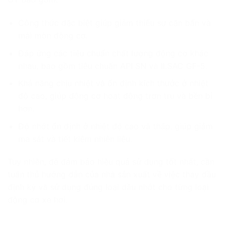
Công thức đặc biệt giúp giảm thiểu sự cặn bẩn và
mài mòn động cơ.
Đáp ứng các tiêu chuẩn chất lượng động cơ khác
nhau, bao gồm tiêu chuẩn API SN và ILSAC GF-5.
Khả năng chịu nhiệt và ổn định kích thước ở nhiệt
độ cao, giúp động cơ hoạt động trơn tru và bền bỉ
hơn.
Độ nhớt ổn định ở nhiệt độ cao và thấp, giúp giảm
ma sát và tiết kiệm nhiên liệu.
Tuy nhiên, để đảm bảo hiệu quả sử dụng tốt nhất, cần
tuân thủ hướng dẫn của nhà sản xuất về việc thay dầu
định kỳ và sử dụng đúng loại dầu nhớt cho từng loại
động cơ xe hơi.