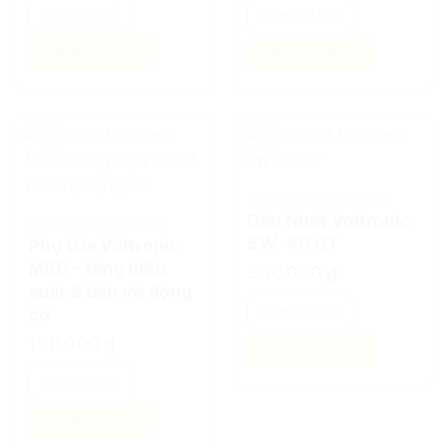
Xem chi tiết
Xem chi tiết
Tìm kích cỡ lốp
Tìm kích cỡ lốp
add
add
SẢN PHẨM CHĂM SÓC XE
Dầu Nhớt Voltronic
SẢN PHẨM CHĂM SÓC XE
5W-40 GT
Phụ Gia Voltronic
M60 – tăng hiệu
380.000
₫
suất & bảo vệ động
cơ
Xem chi tiết
196.000
₫
Tìm kích cỡ lốp
Xem chi tiết
Tìm kích cỡ lốp