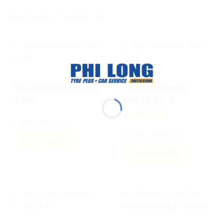
SẢN PHẨM TƯƠNG TỰ
add
add
SẢN PHẨM CHĂM SÓC XE
SẢN PHẨM CHĂM SÓC XE
Vệ sinh nội thất ô tô
Nhớt Voltronic
Total
0W30 RS-R
420.000
₫
Xem chi tiết
Xem chi tiết
Tìm kích cỡ lốp
Tìm kích cỡ lốp
add
add