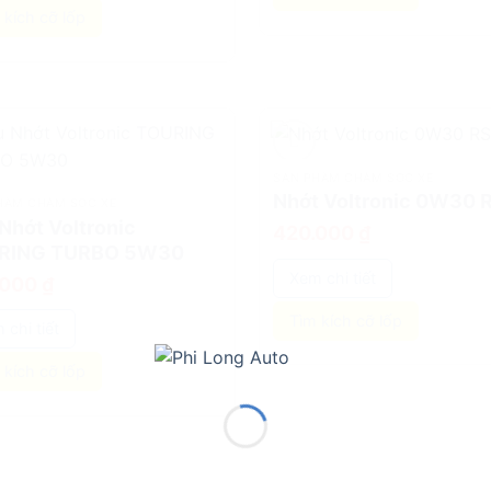
 kích cỡ lốp
SẢN PHẨM CHĂM SÓC XE
add
Nhớt Voltronic 0W30 
HẨM CHĂM SÓC XE
Nhớt Voltronic
420.000
₫
RING TURBO 5W30
Xem chi tiết
.000
₫
Tìm kích cỡ lốp
 chi tiết
 kích cỡ lốp