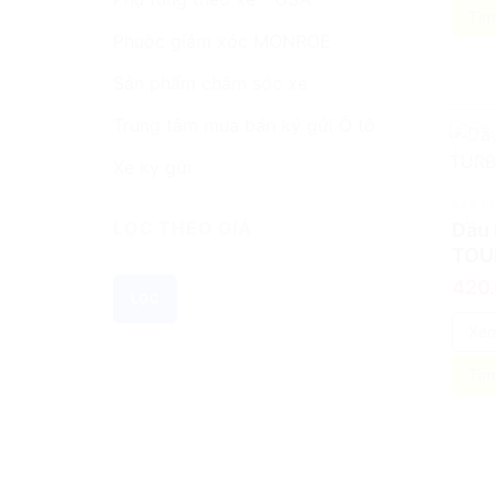
Tìm
Phuộc giảm xóc MONROE
Sản phẩm chăm sóc xe
Trung tâm mua bán ký gửi Ô tô
Xe ký gửi
add
SẢN P
LỌC THEO GIÁ
Dầu 
TOU
Giá
Giá
420
tối
tối
LỌC
thiểu
đa
Xem
Tìm