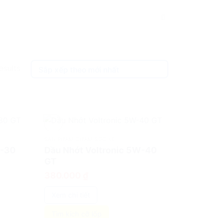
esults
SẢN PHẨM CHĂM SÓC XE
add
W-30
Dầu Nhớt Voltronic 5W-40
GT
380.000
₫
Xem chi tiết
Tìm kích cỡ lốp