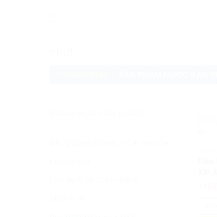
Skip
to
content
nhớt
TRANG CHỦ
/
SẢN PHẨM ĐƯỢC GẮN T
DANH MỤC SẢN PHẨM
add
Bảo Dương Nhanh. - Car Service
SẢN P
Dầu 
Landspider
XP 
Lốp Xe Ô tô Chính Hãng
1.15
Mâm ô tô
Xem
Phụ tùng theo xe - USA