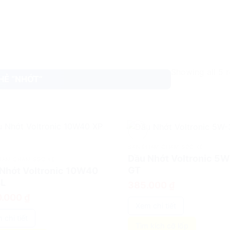
Showing all 5 r
HẺ “NHỚT”
SẢN PHẨM CHĂM SÓC XE
add
Dầu Nhớt Voltronic 5
HẨM CHĂM SÓC XE
GT
Nhớt Voltronic 10W40
4L
385.000
₫
0.000
₫
Xem chi tiết
 chi tiết
Tìm kích cỡ lốp