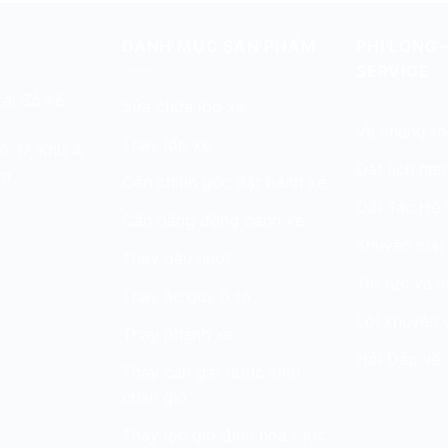
DANH MỤC SẢN PHẨM
PHI LONG 
SERVICE
ại Sở kế
Sửa chữa lốp xe
Về chúng tô
Thay lốp xe
 17, Khu 4,
Đặt lịch hẹn
am
Cân chỉnh góc đặt bánh xe
Đối Tác Hệ 
Cân bằng động bánh xe
Khuyến mại
Thay dầu nhớt
Tin tức và s
Thay ắc quy ô tô
Lời khuyên 
Thay phanh xe
Hỏi Đáp về 
Thay cần gạt nước kính
chắn gió
Thay lọc gió điều hòa / lọc