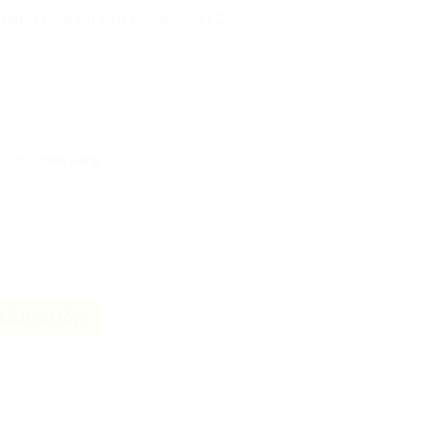
 hàng hóa tại PHI LONG AUTO.
5
 Ô tô Chính Hãng
kích cỡ lốp