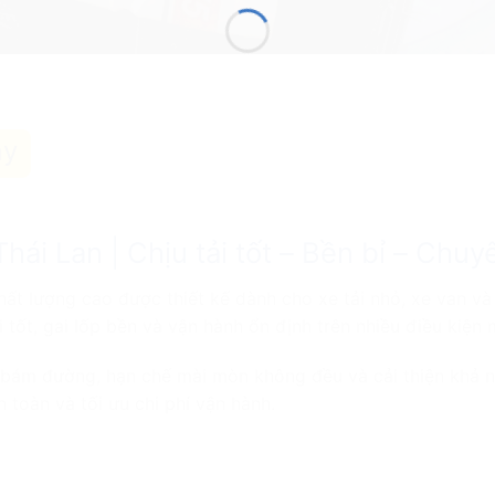
ay
 Lan | Chịu tải tốt – Bền bỉ – Chuyê
chất lượng cao được thiết kế dành cho xe tải nhỏ, xe van 
 tốt, gai lốp bền và vận hành ổn định trên nhiều điều kiện
bám đường, hạn chế mài mòn không đều và cải thiện khả nă
 toàn và tối ưu chi phí vận hành.