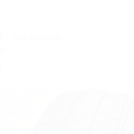
– Thái Lan (Cái)
0Đ
7
ng tại PHI LONG AUTO