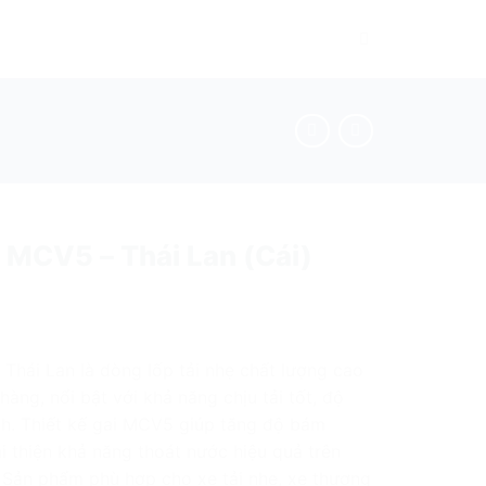
MCV5 – Thái Lan (Cái)
hái Lan là dòng lốp tải nhẹ chất lượng cao
àng, nổi bật với khả năng chịu tải tốt, độ
nh. Thiết kế gai MCV5 giúp tăng độ bám
 thiện khả năng thoát nước hiệu quả trên
 Sản phẩm phù hợp cho xe tải nhẹ, xe thương