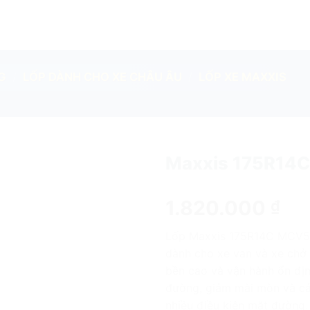
G
/
LỐP DÀNH CHO XE CHÂU ÂU
/
LỐP XE MAXXIS
Maxxis 175R14C 
add
1.820.000
₫
Lốp Maxxis 175R14C MCV5 T
dành cho xe van và xe chở h
bền cao và vận hành ổn đị
đường, giảm mài mòn và cải
nhiều điều kiện mặt đường.