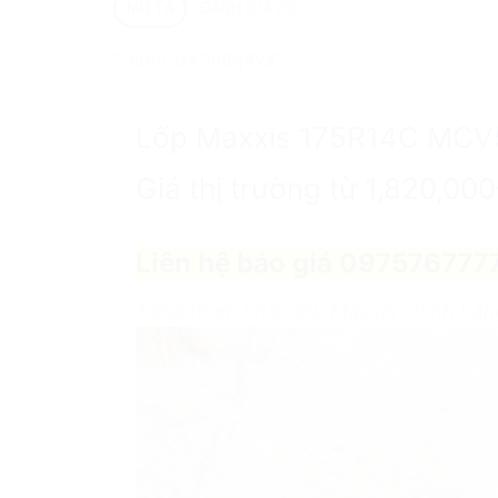
MÔ TẢ
ĐÁNH GIÁ (0)
“`html id=”m8q4va”
Lốp Maxxis 175R14C MCV5 
Giá thị trường từ 1,820,00
Liên hệ báo giá 097576777
* Giá tham khảo lốp Maxxis chính hã