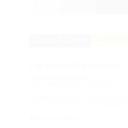
📞 Gọi ng
Đặt Lịch Online
Lốp Maxxis 175R14C MCV5 Thái
Maxxis 175R14C MCV5
là dòng lốp tải nhẹ 
xuyên. Sản phẩm nổi bật với khả năng chịu tải
Dòng gai MCV5 sử dụng thiết kế gai tăng độ 
phù hợp cho khách hàng cần bộ lốp bền bỉ, an
Thông số kỹ thuật