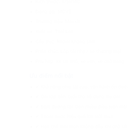
Kích thước: 175R14C
Dòng gai: MCV5
Thương hiệu: Maxxis
Xuất xứ: Thái Lan
Cấu trúc: Radial không săm
Phân khúc: Lốp tải nhẹ / xe thương mại
Phù hợp: Xe tải nhỏ, xe van, xe chở hàng
Ưu điểm nổi bật
✔ Khả năng chịu tải cao, vận hành ổn định
✔ Gai lốp bền, tuổi thọ sử dụng lâu dài
✔ Bám đường tốt trên nhiều điều kiện mặ
✔ Thoát nước hiệu quả khi trời mưa
✔ Hạn chế mài mòn không đều khi chở tải